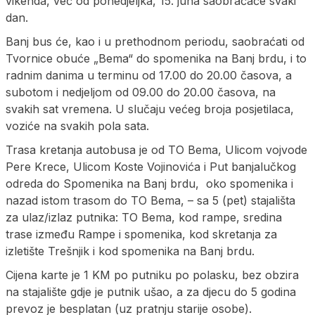
vikenda, već od ponedjeljka, 15. juna saobraćaće svaki
dan.
Banj bus će, kao i u prethodnom periodu, saobraćati od
Tvornice obuće „Bema“ do spomenika na Banj brdu, i to
radnim danima u terminu od 17.00 do 20.00 časova, a
subotom i nedjeljom od 09.00 do 20.00 časova, na
svakih sat vremena. U slučaju većeg broja posjetilaca,
voziće na svakih pola sata.
Trasa kretanja autobusa je od TO Bema, Ulicom vojvode
Pere Krece, Ulicom Koste Vojinovića i Put banjalučkog
odreda do Spomenika na Banj brdu, oko spomenika i
nazad istom trasom do TO Bema, – sa 5 (pet) stajališta
za ulaz/izlaz putnika: TO Bema, kod rampe, sredina
trase između Rampe i spomenika, kod skretanja za
izletište Trešnjik i kod spomenika na Banj brdu.
Cijena karte je 1 KM po putniku po polasku, bez obzira
na stajalište gdje je putnik ušao, a za djecu do 5 godina
prevoz je besplatan (uz pratnju starije osobe).