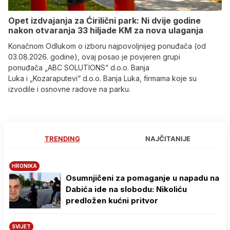
Opet izdvajanja za Ćirilični park: Ni dvije godine
nakon otvaranja 33 hiljade KM za nova ulaganja
Konačnom Odlukom o izboru najpovoljnijeg ponuđača (od
03.08.2026. godine), ovaj posao je povjeren grupi
ponuđača „ABC SOLUTIONS“ d.o.o. Banja
Luka i „Kozaraputevi“ d.o.o. Banja Luka, firmama koje su
izvodile i osnovne radove na parku.
TRENDING
NAJČITANIJE
HRONIKA
Osumnjičeni za pomaganje u napadu na
Dabića ide na slobodu: Nikoliću
predložen kućni pritvor
SVIJET