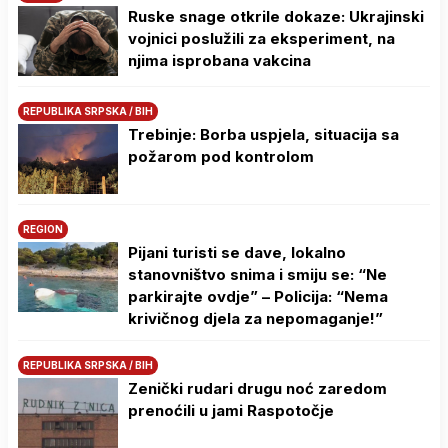
Ruske snage otkrile dokaze: Ukrajinski
vojnici poslužili za eksperiment, na
njima isprobana vakcina
REPUBLIKA SRPSKA / BIH
Trebinje: Borba uspjela, situacija sa
požarom pod kontrolom
REGION
Pijani turisti se dave, lokalno
stanovništvo snima i smiju se: “Ne
parkirajte ovdje” – Policija: “Nema
krivičnog djela za nepomaganje!”
REPUBLIKA SRPSKA / BIH
Zenički rudari drugu noć zaredom
prenoćili u jami Raspotočje