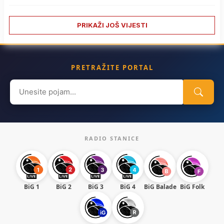
PRIKAŽI JOŠ VIJESTI
PRETRAŽITE PORTAL
Search
for:
RADIO STANICE
BiG 1
BiG 2
BiG 3
BiG 4
BiG Balade
BiG Folk