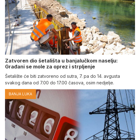
Zatvoren dio šetališta u banjalučkom naselju:
Građani se mole za oprez i strpljenje
Šetalište će biti zatvoreno od sutra, 7. pa do 14. avgusta
svakog dana od 7.00 do 17.00 časova, osim nedjelje.
BANJA LUKA