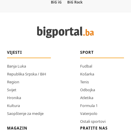
BiG iG
BiG Rock
VIJESTI
SPORT
Banja Luka
Fudbal
Republika Srpska / BiH
Košarka
Region
Tenis
Svijet
Odbojka
Hronika
Atletika
Kultura
Formula 1
Saopštenje za medije
Vaterpolo
Ostali sportovi
MAGAZIN
PRATITE NAS