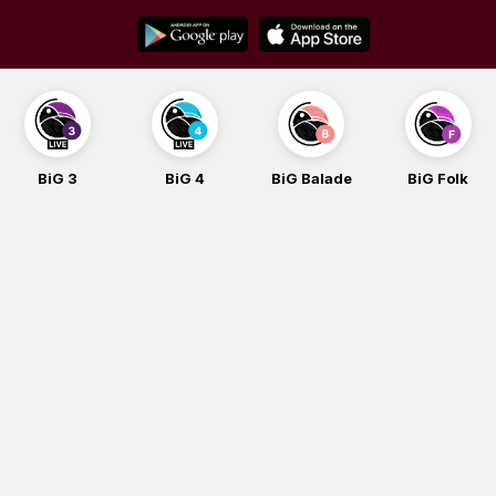
Skip
to
content
BiG 3
BiG 4
BiG Balade
BiG Folk