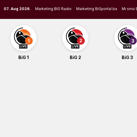
Skip
07. Aug 2026.
Marketing BIG Radio
Marketing BiGportal.ba
Mi smo 
to
content
BiG 1
BiG 2
BiG 3