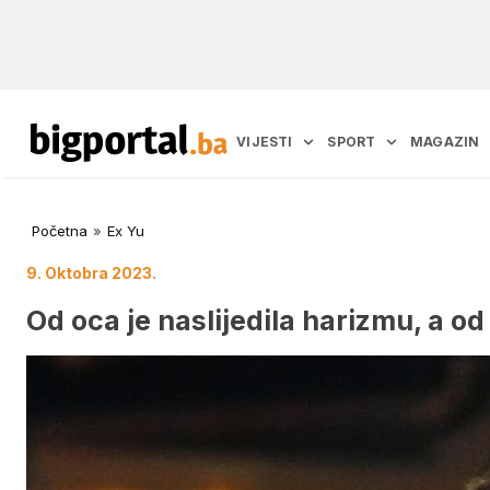
VIJESTI
SPORT
MAGAZIN
Početna
»
Ex Yu
9. Oktobra 2023.
Od oca je naslijedila harizmu, a o