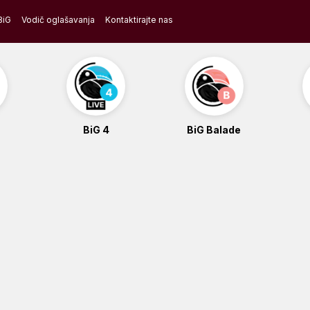
BiG
Vodič oglašavanja
Kontaktirajte nas
BiG 4
BiG Balade