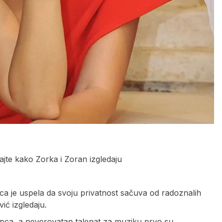
ajte kako Zorka i Zoran izgledaju
ica je uspela da svoju privatnost sačuva od radoznalih
ić izgledaju.
apca, a neverovatan talenat za muziku prvo su