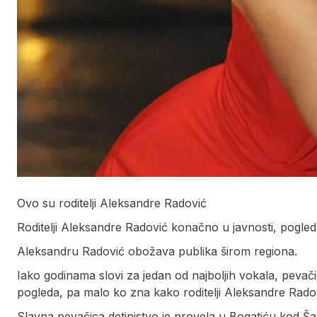
Ovo su roditelji Aleksandre Radović
Roditelji Aleksandre Radović konačno u javnosti, pogled
Aleksandru Radović obožava publika širom regiona.
Iako godinama slovi za jedan od najboljih vokala, pevač
pogleda, pa malo ko zna kako roditelji Aleksandre Radov
Slavna pevačica detinjstvo je provela u Bogatiću kod Š