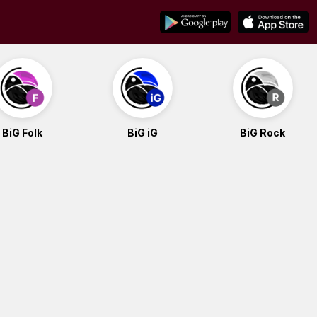
BiG Folk
BiG iG
BiG Rock