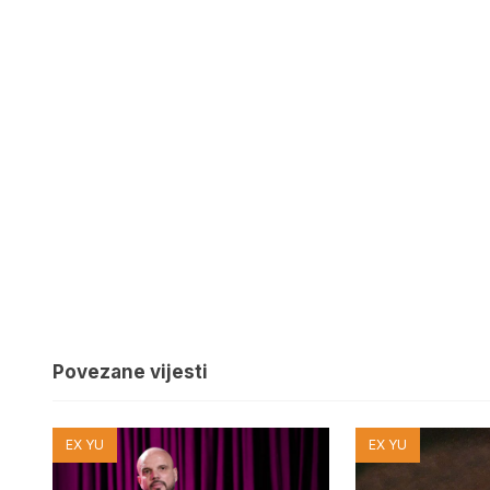
Povezane vijesti
EX YU
EX YU