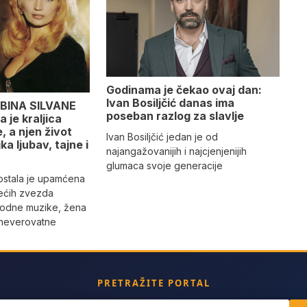
Godinama je čekao ovaj dan:
Ivan Bosiljčić danas ima
BINA SILVANE
poseban razlog za slavlje
 je kraljica
 a njen život
Ivan Bosiljčić jedan je od
ika ljubav, tajne i
najangažovanijih i najcjenjenijih
glumaca svoje generacije
 ostala je upamćena
ećih zvezda
rodne muzike, žena
 neverovatne
PRETRAŽITE PORTAL
ch