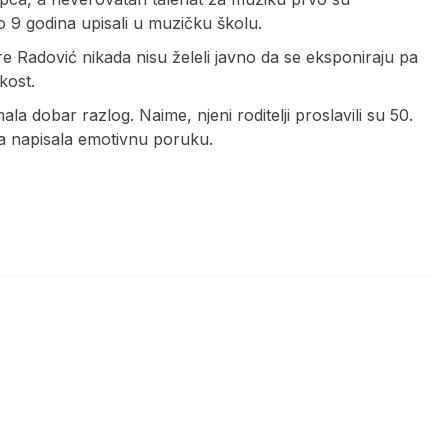
o 9 godina upisali u muzičku školu.
dre Radović nikada nisu želeli javno da se eksponiraju pa
tkost.
la dobar razlog. Naime, njeni roditelji proslavili su 50.
ija napisala emotivnu poruku.