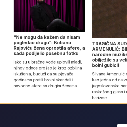
“Ne mogu da kažem da nisam
pogledao drugu”: Bobanu
TRAGIČNA SUD
Rajoviću žena oprostila afere, a
ARMENULIĆ: Bila
sada podijelio posebnu fotku
narodne muzike,
obilježile su vel
Iako su u bračne vode uplovili mladi,
bolni gubici!
njihov odnos prošao je kroz ozbiljna
Silvana Armenulić
iskušenja, budući da su pjevača
kao jedna od najv
godinama pratili brojni skandali i
jugoslovenske na
navodne afere sa drugim ženama
raskošnog glasa i
harizme
Sear