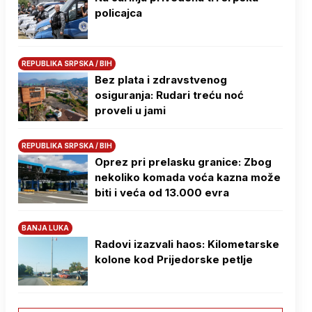
policajca
REPUBLIKA SRPSKA / BIH
Bez plata i zdravstvenog
osiguranja: Rudari treću noć
proveli u jami
REPUBLIKA SRPSKA / BIH
Oprez pri prelasku granice: Zbog
nekoliko komada voća kazna može
biti i veća od 13.000 evra
BANJA LUKA
Radovi izazvali haos: Kilometarske
kolone kod Prijedorske petlje