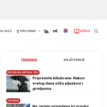
BIG BIZZ
PROGRAM
UŽIVO
TRENDING
NAJČITANIJE
REPUBLIKA SRPSKA / BIH
Pripremite kišobrane: Nakon
vrelog dana stižu pljuskovi i
grmljavina
HRONIKA
Na Јarinju privedena tri srpska