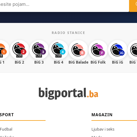
RADIO STANICE
G 1
BiG 2
BiG 3
BiG 4
BiG Balade
BiG Folk
BiG iG
BiG
SPORT
MAGAZIN
Fudbal
Ljubav i seks