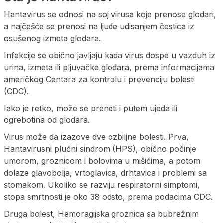
Hantavirus se odnosi na soj virusa koje prenose glodari,
a najčešće se prenosi na ljude udisanjem čestica iz
osušenog izmeta glodara.
Infekcije se obično javljaju kada virus dospe u vazduh iz
urina, izmeta ili pljuvačke glodara, prema informacijama
američkog Centara za kontrolu i prevenciju bolesti
(CDC).
Iako je retko, može se preneti i putem ujeda ili
ogrebotina od glodara.
Virus može da izazove dve ozbiljne bolesti. Prva,
Hantavirusni plućni sindrom (HPS), obično počinje
umorom, groznicom i bolovima u mišićima, a potom
dolaze glavobolja, vrtoglavica, drhtavica i problemi sa
stomakom. Ukoliko se razviju respiratorni simptomi,
stopa smrtnosti je oko 38 odsto, prema podacima CDC.
Druga bolest, Hemoragijska groznica sa bubrežnim