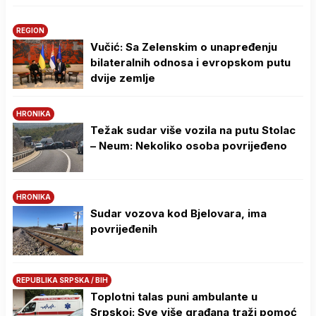
REGION
Vučić: Sa Zelenskim o unapređenju
bilateralnih odnosa i evropskom putu
dvije zemlje
HRONIKA
Težak sudar više vozila na putu Stolac
– Neum: Nekoliko osoba povrijeđeno
HRONIKA
Sudar vozova kod Bjelovara, ima
povrijeđenih
REPUBLIKA SRPSKA / BIH
Toplotni talas puni ambulante u
Srpskoj: Sve više građana traži pomoć