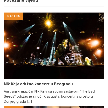
Povezane vijesti
MAGAZIN
Nik Kejv održao koncert u Beogradu
Australijski muzičar Nik Kejv sa svojim sastavom “The Bad
Seeds” održao je sinoć, 7. avgusta, koncert na prostoru
Donjeg grada […]