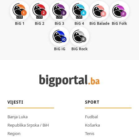
BiG 1
BiG 2
BiG 3
BiG 4
BiG Balade
BiG Folk
BiG iG
BiG Rock
VIJESTI
SPORT
Banja Luka
Fudbal
Republika Srpska / BiH
Košarka
Region
Tenis