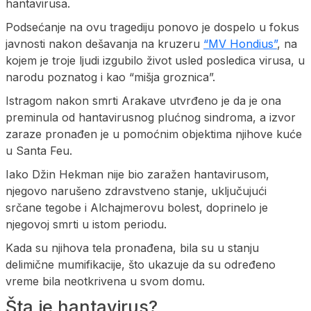
hantavirusa.
Podsećanje na ovu tragediju ponovo je dospelo u fokus
javnosti nakon dešavanja na kruzeru
“MV Hondius”
, na
kojem je troje ljudi izgubilo život usled posledica virusa, u
narodu poznatog i kao “mišja groznica”.
Istragom nakon smrti Arakave utvrđeno je da je ona
preminula od hantavirusnog plućnog sindroma, a izvor
zaraze pronađen je u pomoćnim objektima njihove kuće
u Santa Feu.
Iako Džin Hekman nije bio zaražen hantavirusom,
njegovo narušeno zdravstveno stanje, uključujući
srčane tegobe i Alchajmerovu bolest, doprinelo je
njegovoj smrti u istom periodu.
Kada su njihova tela pronađena, bila su u stanju
delimične mumifikacije, što ukazuje da su određeno
vreme bila neotkrivena u svom domu.
Šta je hantavirus?