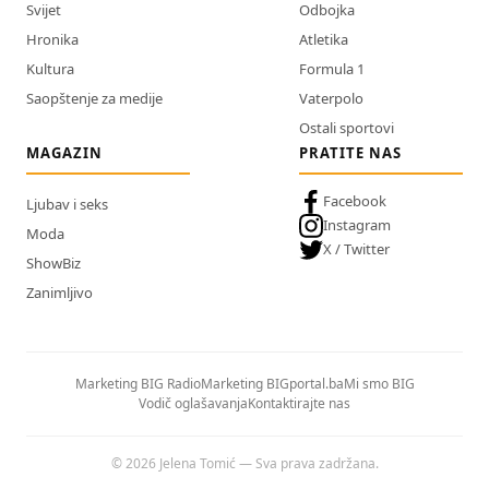
Svijet
Odbojka
Hronika
Atletika
Kultura
Formula 1
Saopštenje za medije
Vaterpolo
Ostali sportovi
MAGAZIN
PRATITE NAS
Facebook
Ljubav i seks
Instagram
Moda
X / Twitter
ShowBiz
Zanimljivo
Marketing BIG Radio
Marketing BIGportal.ba
Mi smo BIG
Vodič oglašavanja
Kontaktirajte nas
© 2026 Jelena Tomić — Sva prava zadržana.