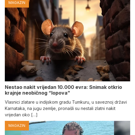
MAGAZIN
Nestao nakit vrijedan 10.000 evra: Snimak otkrio
krajnje neobičnog “lopova”
Vlasnici zlatare u indijskom gradu Tumkuru, u saveznoj državi
Karnataka, na jugu zemlje, pronašli su nestali zlatni nakit
vrijedan oko […]
MAGAZIN