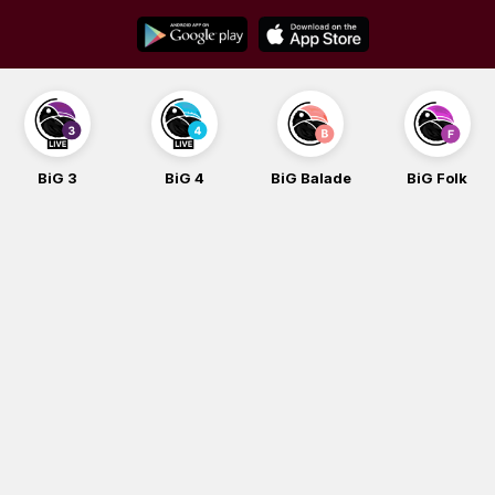
Skip
to
content
BiG 3
BiG 4
BiG Balade
BiG Folk