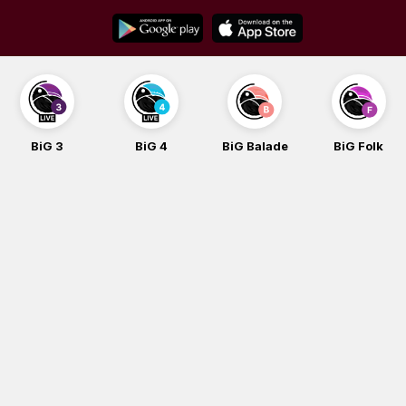
Skip
to
content
BiG 3
BiG 4
BiG Balade
BiG Folk