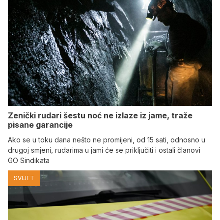
Zenički rudari šestu noć ne izlaze iz jame, traže
pisane garancije
Ako se u toku dana nešto ne promijeni, od 15 sati, odnosno u
drugoj smjeni, rudarima u jami će se priključiti i ostali članovi
GO Sindikata
SVIJET