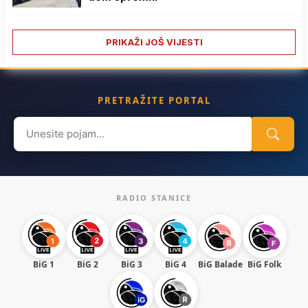
PRIKAŽI JOŠ VIJESTI
PRETRAŽITE PORTAL
Search
for:
RADIO STANICE
BiG 1
BiG 2
BiG 3
BiG 4
BiG Balade
BiG Folk