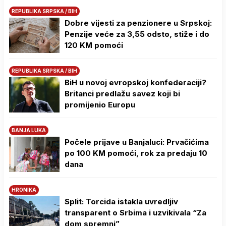
REPUBLIKA SRPSKA / BIH
Dobre vijesti za penzionere u Srpskoj:
Penzije veće za 3,55 odsto, stiže i do
120 KM pomoći
REPUBLIKA SRPSKA / BIH
BiH u novoj evropskoj konfederaciji?
Britanci predlažu savez koji bi
promijenio Europu
BANJA LUKA
Počele prijave u Banjaluci: Prvačićima
po 100 KM pomoći, rok za predaju 10
dana
HRONIKA
Split: Torcida istakla uvredljiv
transparent o Srbima i uzvikivala “Za
dom spremni”