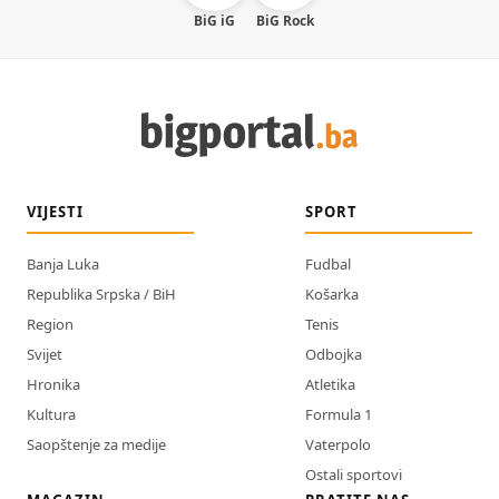
BiG iG
BiG Rock
VIJESTI
SPORT
Banja Luka
Fudbal
Republika Srpska / BiH
Košarka
Region
Tenis
Svijet
Odbojka
Hronika
Atletika
Kultura
Formula 1
Saopštenje za medije
Vaterpolo
Ostali sportovi