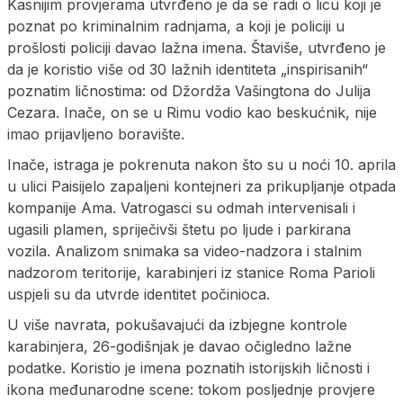
Kasnijim provjerama utvrđeno je da se radi o licu koji je
poznat po kriminalnim radnjama, a koji je policiji u
prošlosti policiji davao lažna imena. Štaviše, utvrđeno je
da je koristio više od 30 lažnih identiteta „inspirisanih“
poznatim ličnostima: od Džordža Vašingtona do Julija
Cezara. Inače, on se u Rimu vodio kao beskućnik, nije
imao prijavljeno boravište.
Inače, istraga je pokrenuta nakon što su u noći 10. aprila
u ulici Paisijelo zapaljeni kontejneri za prikupljanje otpada
kompanije Ama. Vatrogasci su odmah intervenisali i
ugasili plamen, spriječivši štetu po ljude i parkirana
vozila. Analizom snimaka sa video-nadzora i stalnim
nadzorom teritorije, karabinjeri iz stanice Roma Parioli
uspjeli su da utvrde identitet počinioca.
U više navrata, pokušavajući da izbjegne kontrole
karabinjera, 26-godišnjak je davao očigledno lažne
podatke. Koristio je imena poznatih istorijskih ličnosti i
ikona međunarodne scene: tokom posljednje provjere