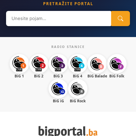
PRETRAŽITE PORTAL
Search
for:
RADIO STANICE
BiG 1
BiG 2
BiG 3
BiG 4
BiG Balade
BiG Folk
BiG iG
BiG Rock