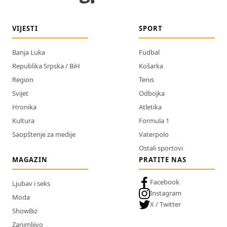
VIJESTI
SPORT
Banja Luka
Fudbal
Republika Srpska / BiH
Košarka
Region
Tenis
Svijet
Odbojka
Hronika
Atletika
Kultura
Formula 1
Saopštenje za medije
Vaterpolo
Ostali sportovi
MAGAZIN
PRATITE NAS
Facebook
Ljubav i seks
Instagram
Moda
X / Twitter
ShowBiz
Zanimljivo