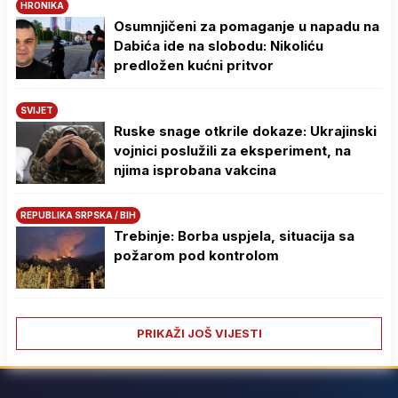
HRONIKA
Osumnjičeni za pomaganje u napadu na
Dabića ide na slobodu: Nikoliću
predložen kućni pritvor
SVIJET
Ruske snage otkrile dokaze: Ukrajinski
vojnici poslužili za eksperiment, na
njima isprobana vakcina
REPUBLIKA SRPSKA / BIH
Trebinje: Borba uspjela, situacija sa
požarom pod kontrolom
PRIKAŽI JOŠ VIJESTI