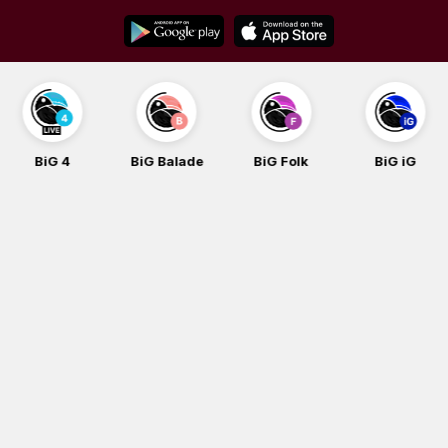
Skip
to
content
BiG Balade
BiG Folk
BiG iG
BiG Rock