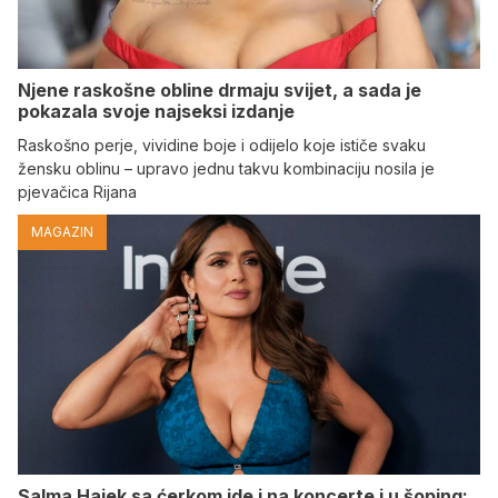
Njene raskošne obline drmaju svijet, a sada je
pokazala svoje najseksi izdanje
Raskošno perje, vividine boje i odijelo koje ističe svaku
žensku oblinu – upravo jednu takvu kombinaciju nosila je
pjevačica Rijana
MAGAZIN
Salma Hajek sa ćerkom ide i na koncerte i u šoping: