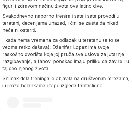
figuri i zdravom načinu života ove latino dive.
Svakodnevno naporno trenira i sate i sate provodi u
teretani, decenijama unazad, i čini se zaista da nikad
neće ni ostariti.
I kada nema vremena za odlazak u teretanu (a to se
veoma retko dešava), Dženifer Lopez ima svoje
raskošno dvorište koje joj pruža sve uslove za jutarnje
razgibavanje, a fanovi ponekad imaju priliku da zavire i u
taj deo njenog života.
Snimak dela treninga je objavila na društvenim mrežama,
i u roze helankama i topu izgleda fantastično.