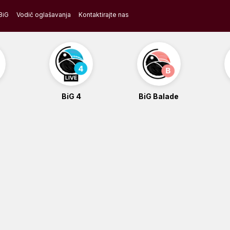
BiG
Vodič oglašavanja
Kontaktirajte nas
BiG 4
BiG Balade