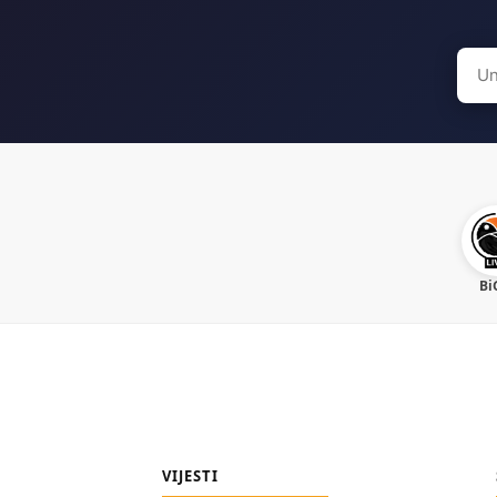
Sear
for:
Bi
VIJESTI