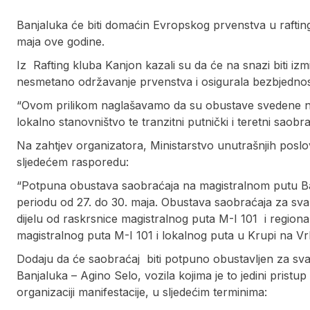
Banjaluka će biti domaćin Evropskog prvenstva u raftin
maja ove godine.
Iz Rafting kluba Kanjon kazali su da će na snazi biti iz
nesmetano održavanje prvenstva i osigurala bezbjednos
“Ovom prilikom naglašavamo da su obustave svedene na
lokalno stanovništvo te tranzitni putnički i teretni saobra
Na zahtjev organizatora, Ministarstvo unutrašnjih po
sljedećem rasporedu:
“Potpuna obustava saobraćaja na magistralnom putu Banj
periodu od 27. do 30. maja. Obustava saobraćaja za sva
dijelu od raskrsnice magistralnog puta M-I 101 i regio
magistralnog puta M-I 101 i lokalnog puta u Krupi na Vrb
Dodaju da će saobraćaj biti potpuno obustavljen za sva 
Banjaluka – Agino Selo, vozila kojima je to jedini pristup 
organizaciji manifestacije, u sljedećim terminima: