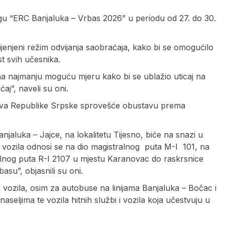
gu “ERC Banjaluka – Vrbas 2026” u periodu od 27. do 30.
mijenjeni režim odvijanja saobraćaja, kako bi se omogućilo
t svih učesnika.
 najmanju moguću mjeru kako bi se ublažio uticaj na
ćaj”, naveli su oni.
slova Republike Srpske sprovešće obustavu prema
aluka – Jajce, na lokalitetu Tijesno, biće na snazi u
 vozila odnosi se na dio magistralnog puta M-I 101, na
nalnog puta R-I 2107 u mjestu Karanovac do raskrsnice
asu”, objasnili su oni.
vozila, osim za autobuse na linijama Banjaluka – Bočac i
naseljima te vozila hitnih službi i vozila koja učestvuju u