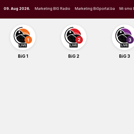
Skip
09. Aug 2026.
Marketing BIG Radio
Marketing BiGportal.ba
Mi smo 
to
content
BiG 1
BiG 2
BiG 3