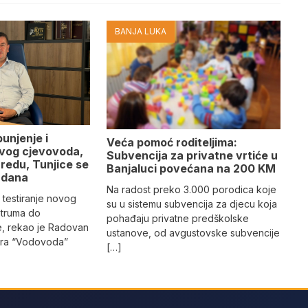
BANJA LUKA
punjenje i
Veća pomoć roditeljima:
ovog cjevovoda,
Subvencija za privatne vrtiće u
redu, Tunjice se
Banjaluci povećana na 200 KM
 dana
Na radost preko 3.000 porodica koje
 testiranje novog
su u sistemu subvencija za djecu koja
truma do
pohađaju privatne predškolske
e, rekao je Radovan
ustanove, od avgustovske subvencije
tora “Vodovoda”
[…]