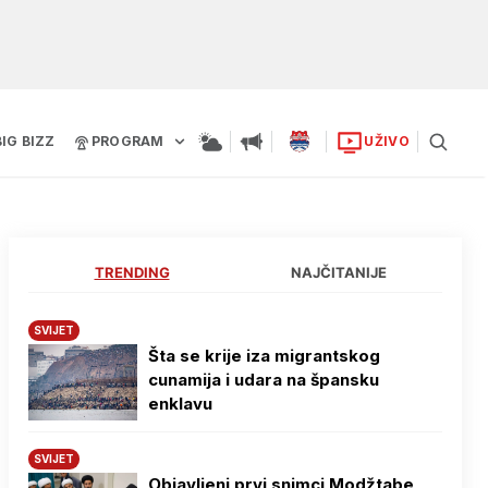
BIG BIZZ
PROGRAM
UŽIVO
TRENDING
NAJČITANIJE
SVIJET
Šta se krije iza migrantskog
cunamija i udara na špansku
enklavu
SVIJET
Objavljeni prvi snimci Modžtabe