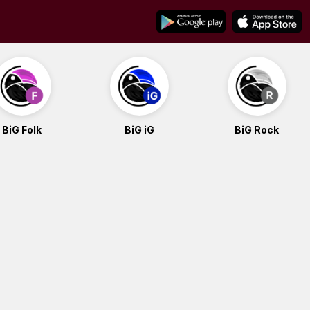
BiG Folk
BiG iG
BiG Rock