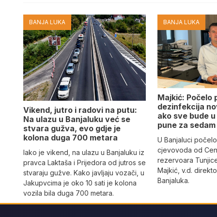
BANJA LUKA
BANJA LUKA
Majkić: Počelo 
dezinfekcija n
Vikend, jutro i radovi na putu:
ako sve bude u 
Na ulazu u Banjaluku već se
pune za sedam
stvara gužva, evo gdje je
kolona duga 700 metara
U Banjaluci počelo
cjevovoda od Cen
Iako je vikend, na ulazu u Banjaluku iz
rezervoara Tunjic
pravca Laktaša i Prijedora od jutros se
Majkić, v.d. direk
stvaraju gužve. Kako javljaju vozači, u
Banjaluka.
Jakupvcima je oko 10 sati je kolona
vozila bila duga 700 metara.