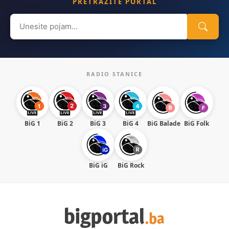
PRETRAŽITE PORTAL
Search
for:
RADIO STANICE
BiG 1
BiG 2
BiG 3
BiG 4
BiG Balade
BiG Folk
BiG iG
BiG Rock