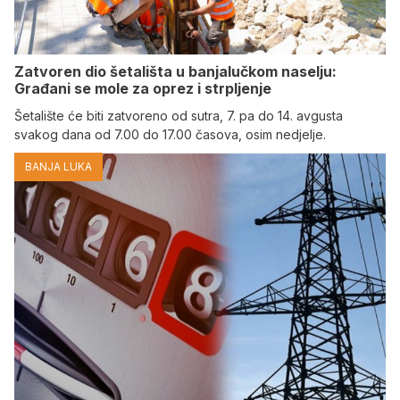
Zatvoren dio šetališta u banjalučkom naselju:
Građani se mole za oprez i strpljenje
Šetalište će biti zatvoreno od sutra, 7. pa do 14. avgusta
svakog dana od 7.00 do 17.00 časova, osim nedjelje.
BANJA LUKA