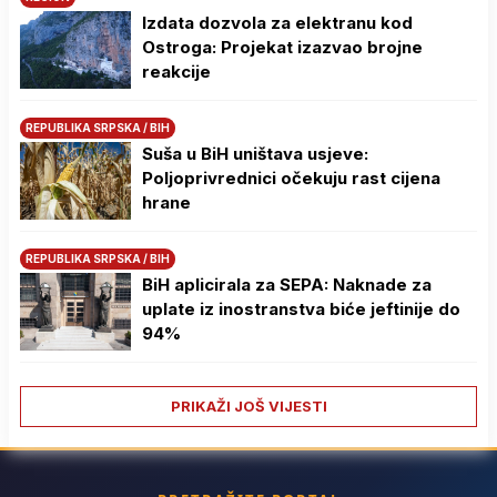
Izdata dozvola za elektranu kod
Ostroga: Projekat izazvao brojne
reakcije
REPUBLIKA SRPSKA / BIH
Suša u BiH uništava usjeve:
Poljoprivrednici očekuju rast cijena
hrane
REPUBLIKA SRPSKA / BIH
BiH aplicirala za SEPA: Naknade za
uplate iz inostranstva biće jeftinije do
94%
PRIKAŽI JOŠ VIJESTI