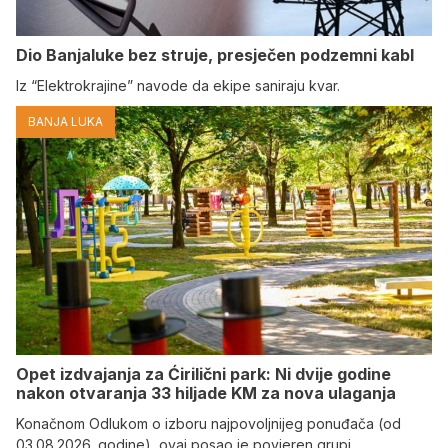
Dio Banjaluke bez struje, presječen podzemni kabl
Iz “Elektrokrajine” navode da ekipe saniraju kvar.
BANJA LUKA
Opet izdvajanja za Ćirilični park: Ni dvije godine
nakon otvaranja 33 hiljade KM za nova ulaganja
Konačnom Odlukom o izboru najpovoljnijeg ponuđača (od
03.08.2026. godine), ovaj posao je povjeren grupi