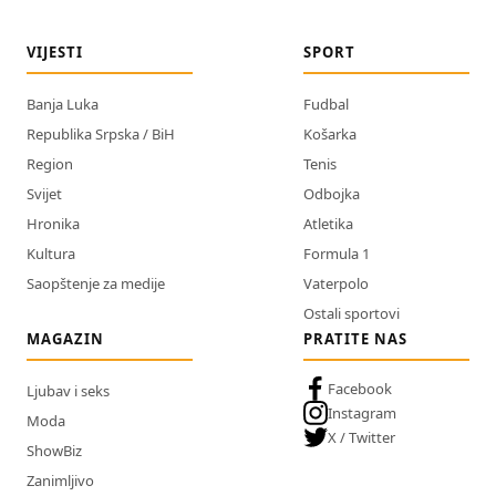
VIJESTI
SPORT
Banja Luka
Fudbal
Republika Srpska / BiH
Košarka
Region
Tenis
Svijet
Odbojka
Hronika
Atletika
Kultura
Formula 1
Saopštenje za medije
Vaterpolo
Ostali sportovi
MAGAZIN
PRATITE NAS
Facebook
Ljubav i seks
Instagram
Moda
X / Twitter
ShowBiz
Zanimljivo