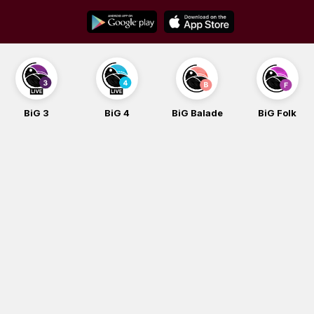
Skip
to
content
BiG 3
BiG 4
BiG Balade
BiG Folk