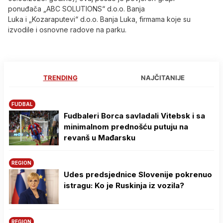
ponuđača „ABC SOLUTIONS“ d.o.o. Banja
Luka i „Kozaraputevi“ d.o.o. Banja Luka, firmama koje su
izvodile i osnovne radove na parku.
TRENDING
NAJČITANIJE
FUDBAL
Fudbaleri Borca savladali Vitebsk i sa
minimalnom prednošću putuju na
revanš u Mađarsku
REGION
Udes predsjednice Slovenije pokrenuo
istragu: Ko je Ruskinja iz vozila?
REGION