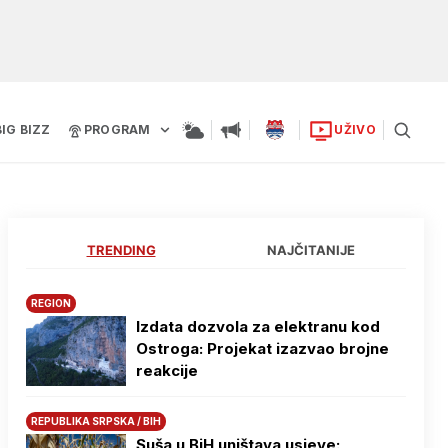
BIG BIZZ
PROGRAM
UŽIVO
TRENDING
NAJČITANIJE
REGION
Izdata dozvola za elektranu kod
Ostroga: Projekat izazvao brojne
reakcije
REPUBLIKA SRPSKA / BIH
Suša u BiH uništava usjeve: