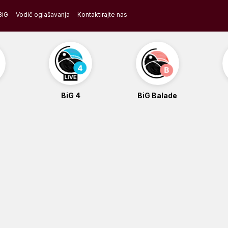
BiG
Vodič oglašavanja
Kontaktirajte nas
BiG 4
BiG Balade