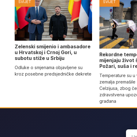
SVIJET
SVIJET
Zelenski smijenio i ambasadore
u Hrvatskoj i Crnoj Gori, u
Rekordne temp
subotu stiže u Srbiju
mijenjaju život
Požari, suša i r
Odluke o smjenama objavljene su
kroz posebne predsjedničke dekrete
Temperature su u 
zemalja premašile
Celzijusa, zbog če
zdravstvena upozo
građana
Sear