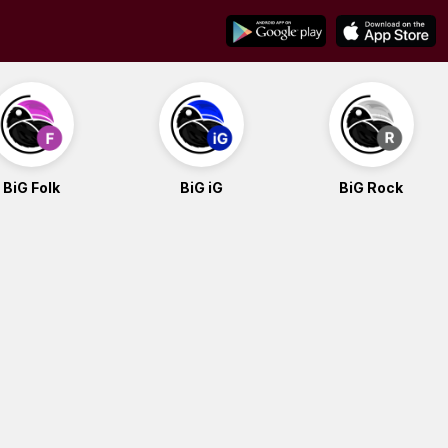
BiG Folk
BiG iG
BiG Rock