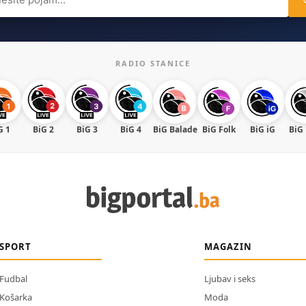
RADIO STANICE
G 1
BiG 2
BiG 3
BiG 4
BiG Balade
BiG Folk
BiG iG
BiG
SPORT
MAGAZIN
Fudbal
Ljubav i seks
Košarka
Moda