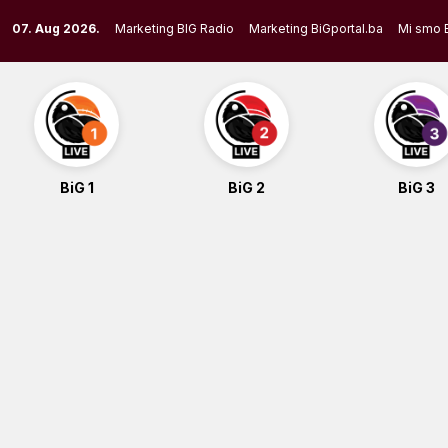
Skip
07. Aug 2026.
Marketing BIG Radio
Marketing BiGportal.ba
Mi smo 
to
content
BiG 1
BiG 2
BiG 3