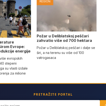
REGION
Požar u Deliblatskoj peščari
zahvatio više od 700 hektara
erature
 širom Evrope:
Požar u Deliblatskoj peščari i dalje se
edukcije energije
širi, a na terenu su više od 100
vatrogasaca
više evropskih
 40 stepeni
ga su vlasti izdale
renja za milione
PRETRAŽITE PORTAL
ch