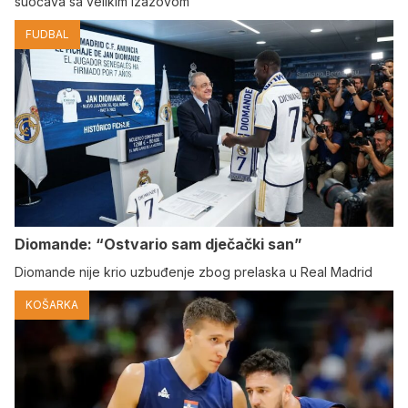
suočava sa velikim izazovom
FUDBAL
Diomande: “Ostvario sam dječački san”
Diomande nije krio uzbuđenje zbog prelaska u Real Madrid
KOŠARKA