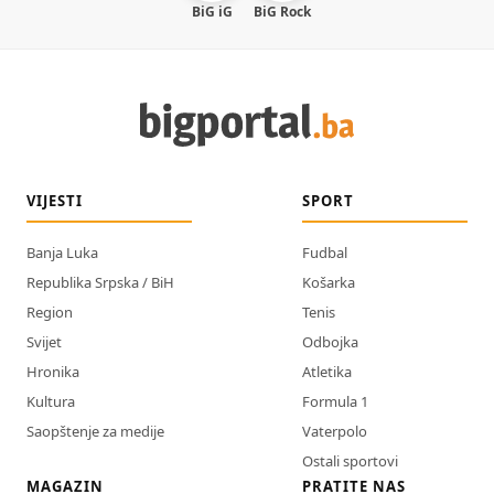
BiG iG
BiG Rock
VIJESTI
SPORT
Banja Luka
Fudbal
Republika Srpska / BiH
Košarka
Region
Tenis
Svijet
Odbojka
Hronika
Atletika
Kultura
Formula 1
Saopštenje za medije
Vaterpolo
Ostali sportovi
MAGAZIN
PRATITE NAS