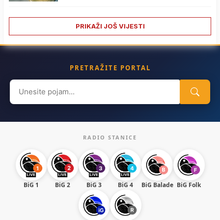
PRIKAŽI JOŠ VIJESTI
PRETRAŽITE PORTAL
Search
for:
RADIO STANICE
BiG 1
BiG 2
BiG 3
BiG 4
BiG Balade
BiG Folk