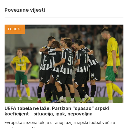
Povezane vijesti
FUDBAL
UEFA tabela ne laže: Partizan “spasao” srpski
koeficijent – situacija, ipak, nepovoljna
Evropska sezona tek je u ranoj fazi, a srpski fudbal već se