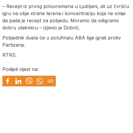
– Recept iz prvog poluvremena u Ljubljani, ali uz čvršću
igru na obje strane terena i koncentraciju koja ne smije
da pada je recept za pobjedu. Moramo da odigramo
dobru utakmicu – izjavio je Dobrić.
Pobjednik duela će u polufinalu ABA lige igrati protiv
Partizana.
RTRS.
Podijeli vijest na: