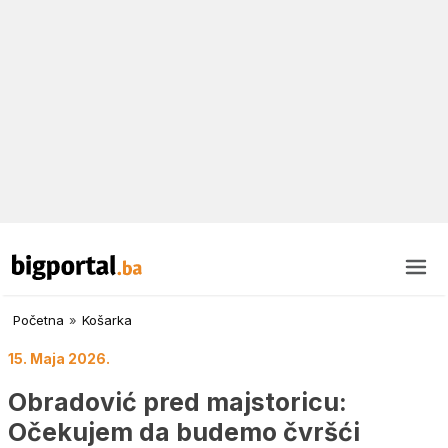
Početna
»
Košarka
15. Maja 2026.
Obradović pred majstoricu:
Očekujem da budemo čvršći