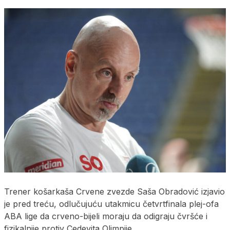
Trener košarkaša Crvene zvezde Saša Obradović izjavio
je pred treću, odlučujuću utakmicu četvrtfinala plej-ofa
ABA lige da crveno-bijeli moraju da odigraju čvršće i
fizikalnije protiv Cedevita Olimpije.