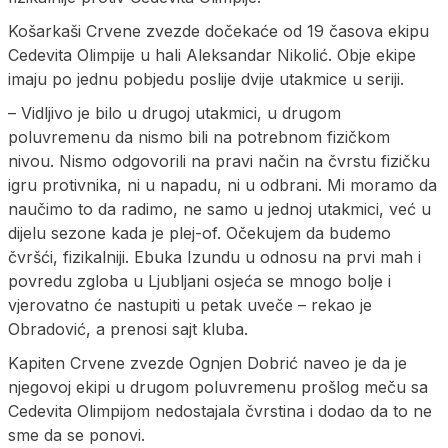
Košarkaši Crvene zvezde dočekaće od 19 časova ekipu
Cedevita Olimpije u hali Aleksandar Nikolić. Obje ekipe
imaju po jednu pobjedu poslije dvije utakmice u seriji.
– Vidljivo je bilo u drugoj utakmici, u drugom
poluvremenu da nismo bili na potrebnom fizičkom
nivou. Nismo odgovorili na pravi način na čvrstu fizičku
igru protivnika, ni u napadu, ni u odbrani. Mi moramo da
naučimo to da radimo, ne samo u jednoj utakmici, već u
dijelu sezone kada je plej-of. Očekujem da budemo
čvršći, fizikalniji. Ebuka Izundu u odnosu na prvi mah i
povredu zgloba u Ljubljani osjeća se mnogo bolje i
vjerovatno će nastupiti u petak uveče – rekao je
Obradović, a prenosi sajt kluba.
Kapiten Crvene zvezde Ognjen Dobrić naveo je da je
njegovoj ekipi u drugom poluvremenu prošlog meču sa
Cedevita Olimpijom nedostajala čvrstina i dodao da to ne
sme da se ponovi.