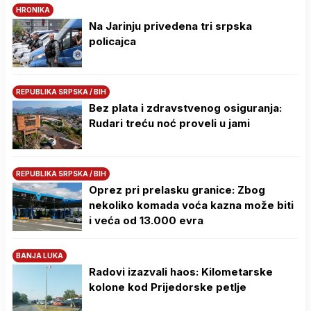
HRONIKA
Na Јarinju privedena tri srpska
policajca
REPUBLIKA SRPSKA / BIH
Bez plata i zdravstvenog osiguranja:
Rudari treću noć proveli u jami
REPUBLIKA SRPSKA / BIH
Oprez pri prelasku granice: Zbog
nekoliko komada voća kazna može biti
i veća od 13.000 evra
BANJA LUKA
Radovi izazvali haos: Kilometarske
kolone kod Prijedorske petlje