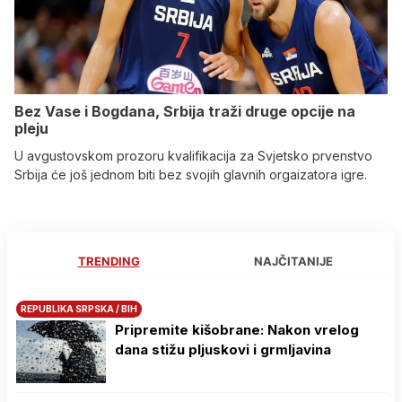
Bez Vase i Bogdana, Srbija traži druge opcije na
pleju
U avgustovskom prozoru kvalifikacija za Svjetsko prvenstvo
Srbija će još jednom biti bez svojih glavnih orgaizatora igre.
TRENDING
NAJČITANIJE
REPUBLIKA SRPSKA / BIH
Pripremite kišobrane: Nakon vrelog
dana stižu pljuskovi i grmljavina