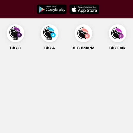
Skip
to
content
BiG 3
BiG 4
BiG Balade
BiG Folk