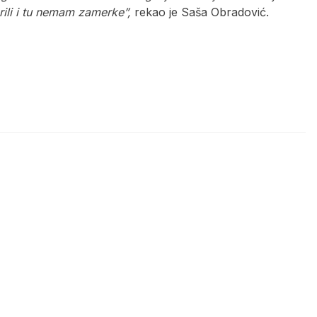
orili i tu nemam zamerke”,
rekao je Saša Obradović.