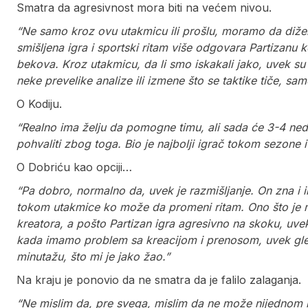
Smatra da agresivnost mora biti na većem nivou.
“Ne samo kroz ovu utakmicu ili prošlu, moramo da dižem
smišljena igra i sportski ritam više odgovara Partizanu 
bekova. Kroz utakmicu, da li smo iskakali jako, uvek s
neke prevelike analize ili izmene što se taktike tiče, samo
O Kodiju.
“Realno ima želju da pomogne timu, ali sada će 3-4 nedelj
pohvaliti zbog toga. Bio je najbolji igrač tokom sezone i b
O Dobriću kao opciji…
“Pa dobro, normalno da, uvek je razmišljanje. On zna i
tokom utakmice ko može da promeni ritam. Ono što je mi
kreatora, a pošto Partizan igra agresivno na skoku, uvek 
kada imamo problem sa kreacijom i prenosom, uvek gled
minutažu, što mi je jako žao.”
Na kraju je ponovio da ne smatra da je falilo zalaganja.
“Ne mislim da, pre svega, mislim da ne može nijednom i