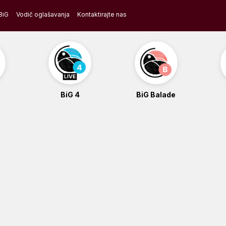
BiG
Vodič oglašavanja
Kontaktirajte nas
BiG 4
BiG Balade