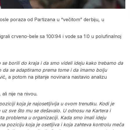
sle poraza od Partizana u “večitom” derbiju, u
rali crveno-bele sa 100:94 i vode sa 1:0 u polufinalnoj
se borili do kraja i da smo videli ideju kako trebamo da
o da se adaptiramo prema tome i da imamo bolju
vić, a potom na pitanje novinara nastavio analizu
ali nije na nivou.
iciji koja je najosetljivija u ovom trenutku. Kodi je
ra uz sve što mu se dešavalo. U odnosu na Kartera i
osta problema u organizaciji. Kada smo imali ideju
na poziciju koja je osetljiva i koja zahteva kontrolu meča