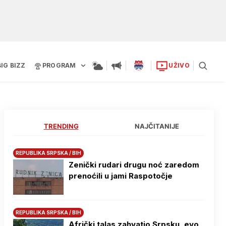
BIG BIZZ
PROGRAM
UŽIVO
TRENDING
NAJČITANIJE
REPUBLIKA SRPSKA / BIH
Zenički rudari drugu noć zaredom
prenoćili u jami Raspotočje
REPUBLIKA SRPSKA / BIH
Afrički talas zahvatio Srpsku, evo