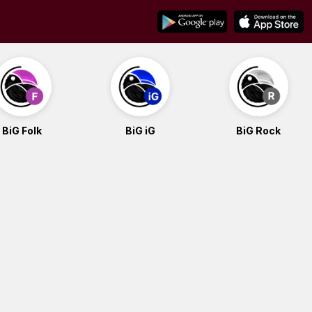
BiG Folk
BiG iG
BiG Rock