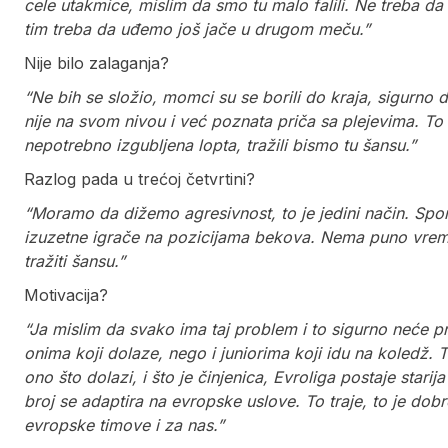
cele utakmice, mislim da smo tu malo falili. Ne treba da
tim treba da uđemo još jače u drugom meču.”
Nije bilo zalaganja?
“Ne bih se složio, momci su se borili do kraja, sigurno 
nije na svom nivou i već poznata priča sa plejevima. To s
nepotrebno izgubljena lopta, tražili bismo tu šansu.”
Razlog pada u trećoj četvrtini?
“Moramo da dižemo agresivnost, to je jedini način. Spor 
izuzetne igrače na pozicijama bekova. Nema puno vremen
tražiti šansu.”
Motivacija?
“Ja mislim da svako ima taj problem i to sigurno neće p
onima koji dolaze, nego i juniorima koji idu na koledž. T
ono što dolazi, i što je činjenica, Evroliga postaje starij
broj se adaptira na evropske uslove. To traje, to je dobro
evropske timove i za nas.”