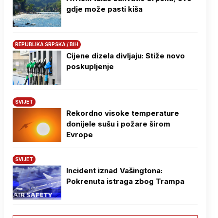
gdje može pasti kiša
REPUBLIKA SRPSKA / BIH
Cijene dizela divljaju: Stiže novo
poskupljenje
SVIJET
Rekordno visoke temperature
donijele sušu i požare širom
Evrope
SVIJET
Incident iznad Vašingtona:
Pokrenuta istraga zbog Trampa