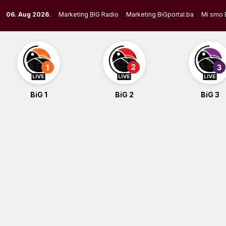
Skip
06. Aug 2026.
Marketing BIG Radio
Marketing BiGportal.ba
Mi smo 
to
content
BiG 1
BiG 2
BiG 3