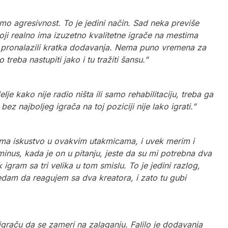
o agresivnost. To je jedini način. Sad neka previše
koji realno ima izuzetno kvalitetne igrače na mestima
u pronalazili kratka dodavanja. Nema puno vremena za
 treba nastupiti jako i tu tražiti šansu.”
e kako nije radio ništa ili samo rehabilitaciju, treba ga
ez najboljeg igrača na toj poziciji nije lako igrati.”
 ima iskustvo u ovakvim utakmicama, i uvek merim i
nus, kada je on u pitanju, jeste da su mi potrebna dva
igram sa tri velika u tom smislu. To je jedini razlog,
am da reagujem sa dva kreatora, i zato tu gubi
graču da se zameri na zalaganju. Falilo je dodavanja