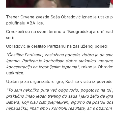
Trener Crvene zvezde Saša Obradović izneo je utiske po
polufinalu ABA lige.
Crno-beli su na svom terenu u “Beogradskoj areni” nadig
seriji.
Obradović je čestitao Partizanu na zasluženoj pobedi.
“Čestitke Partizanu, zaslužena pobeda, dobro je da smo 
igramo. Partizan je kontrolisao dobro utakmicu, moram
koncentraciju na izgubljenim loptama”
, rekao je Obrado
utakmice.
Upitan je za organizatore igre, Kodi se vratio iz povrede, 
“To sam nekoliko puta već odgovorio, pogotovo na toj poz
praktično imao jedan trening do sada i jaku želju da ig
Batlera, koji nisu čisti plejmejkeri, sigurno da postoji d
napadačku, imali smo i kontrolu rezultata, ali s obzirom 