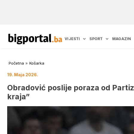
VIJESTI
SPORT
MAGAZIN
Početna
»
Košarka
19. Maja 2026.
Obradović poslije poraza od Partiz
kraja”