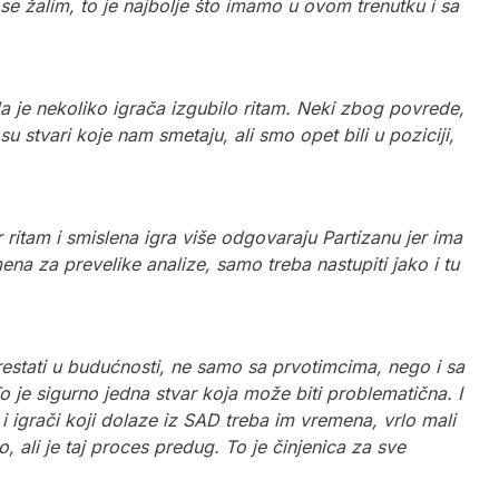
 se žalim, to je najbolje što imamo u ovom trenutku i sa
da je nekoliko igrača izgubilo ritam. Neki zbog povrede,
u stvari koje nam smetaju, ali smo opet bili u poziciji,
ritam i smislena igra više odgovaraju Partizanu jer ima
a za prevelike analize, samo treba nastupiti jako i tu
restati u budućnosti, ne samo sa prvotimcima, nego i sa
o je sigurno jedna stvar koja može biti problematična. I
a i igrači koji dolaze iz SAD treba im vremena, vrlo mali
, ali je taj proces predug. To je činjenica za sve