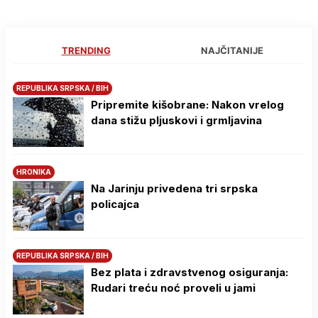
TRENDING
NAJČITANIJE
REPUBLIKA SRPSKA / BIH
Pripremite kišobrane: Nakon vrelog
dana stižu pljuskovi i grmljavina
HRONIKA
Na Јarinju privedena tri srpska
policajca
REPUBLIKA SRPSKA / BIH
Bez plata i zdravstvenog osiguranja:
Rudari treću noć proveli u jami