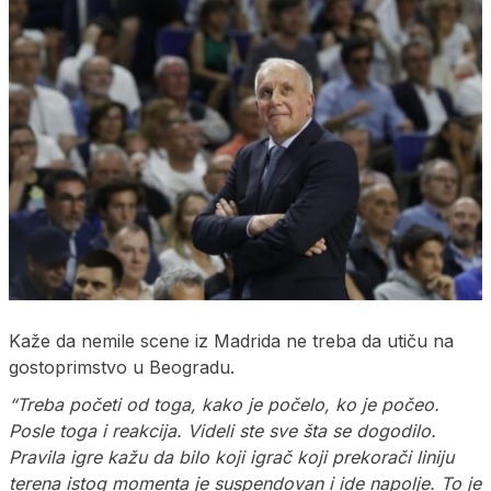
Kaže da nemile scene iz Madrida ne treba da utiču na
gostoprimstvo u Beogradu.
“Treba početi od toga, kako je počelo, ko je počeo.
Posle toga i reakcija. Videli ste sve šta se dogodilo.
Pravila igre kažu da bilo koji igrač koji prekorači liniju
terena istog momenta je suspendovan i ide napolje. To je