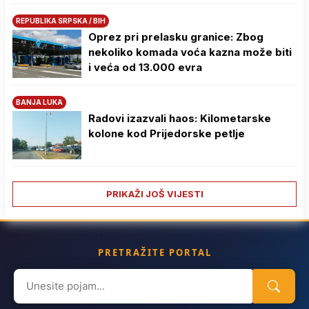
REPUBLIKA SRPSKA / BIH
Oprez pri prelasku granice: Zbog
nekoliko komada voća kazna može biti
i veća od 13.000 evra
BANJA LUKA
Radovi izazvali haos: Kilometarske
kolone kod Prijedorske petlje
PRIKAŽI JOŠ VIJESTI
PRETRAŽITE PORTAL
Search
for: