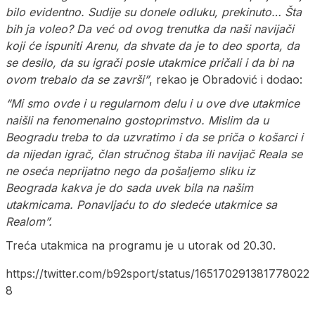
bilo evidentno. Sudije su donele odluku, prekinuto… Šta
bih ja voleo? Da već od ovog trenutka da naši navijači
koji će ispuniti Arenu, da shvate da je to deo sporta, da
se desilo, da su igrači posle utakmice pričali i da bi na
ovom trebalo da se završi”
, rekao je Obradović i dodao:
“Mi smo ovde i u regularnom delu i u ove dve utakmice
naišli na fenomenalno gostoprimstvo. Mislim da u
Beogradu treba to da uzvratimo i da se priča o košarci i
da nijedan igrač, član stručnog štaba ili navijač Reala se
ne oseća neprijatno nego da pošaljemo sliku iz
Beograda kakva je do sada uvek bila na našim
utakmicama. Ponavljaću to do sledeće utakmice sa
Realom”.
Treća utakmica na programu je u utorak od 20.30.
https://twitter.com/b92sport/status/165170291381778022
8