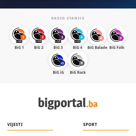
RADIO STANICE
BiG 1
BiG 2
BiG 3
BiG 4
BiG Balade
BiG Folk
BiG iG
BiG Rock
VIJESTI
SPORT