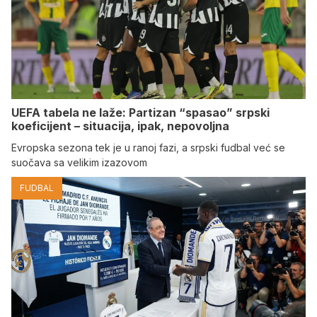
UEFA tabela ne laže: Partizan “spasao” srpski
koeficijent – situacija, ipak, nepovoljna
Evropska sezona tek je u ranoj fazi, a srpski fudbal već se
suočava sa velikim izazovom
FUDBAL