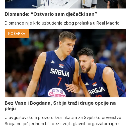
Diomande: “Ostvario sam dječački san”
Diomande nije krio uzbuđenje zbog prelaska u Real Madrid
KOŠARKA
Bez Vase i Bogdana, Srbija traži druge opcije na
pleju
U avgustovskom prozoru kvalifikacija za Svjetsko prvenstvo
Srbija će još jednom biti bez svojih glavnih orgaizatora igre.