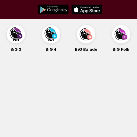
Skip
to
content
BiG 3
BiG 4
BiG Balade
BiG Folk