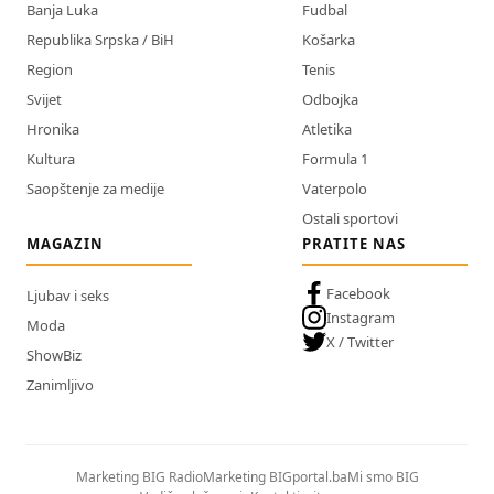
Banja Luka
Fudbal
Republika Srpska / BiH
Košarka
Region
Tenis
Svijet
Odbojka
Hronika
Atletika
Kultura
Formula 1
Saopštenje za medije
Vaterpolo
Ostali sportovi
MAGAZIN
PRATITE NAS
Facebook
Ljubav i seks
Instagram
Moda
X / Twitter
ShowBiz
Zanimljivo
Marketing BIG Radio
Marketing BIGportal.ba
Mi smo BIG