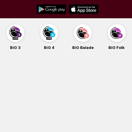
Skip
to
content
BiG 3
BiG 4
BiG Balade
BiG Folk