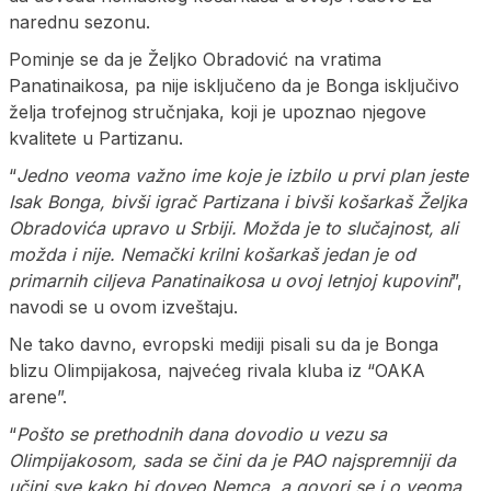
narednu sezonu.
Pominje se da je Željko Obradović na vratima
Panatinaikosa, pa nije isključeno da je Bonga isključivo
želja trofejnog stručnjaka, koji je upoznao njegove
kvalitete u Partizanu.
“
Jedno veoma važno ime koje je izbilo u prvi plan jeste
Isak Bonga, bivši igrač Partizana i bivši košarkaš Željka
Obradovića upravo u Srbiji. Možda je to slučajnost, ali
možda i nije. Nemački krilni košarkaš jedan je od
primarnih ciljeva Panatinaikosa u ovoj letnjoj kupovini
”,
navodi se u ovom izveštaju.
Ne tako davno, evropski mediji pisali su da je Bonga
blizu Olimpijakosa, najvećeg rivala kluba iz “OAKA
arene”.
“
Pošto se prethodnih dana dovodio u vezu sa
Olimpijakosom, sada se čini da je PAO najspremniji da
učini sve kako bi doveo Nemca, a govori se i o veoma