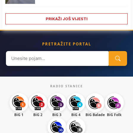
PRIKAŽI JOŠ VIJESTI
PRETRAŽITE PORTAL
Search
for:
RADIO STANICE
BiG 1
BiG 2
BiG 3
BiG 4
BiG Balade
BiG Folk