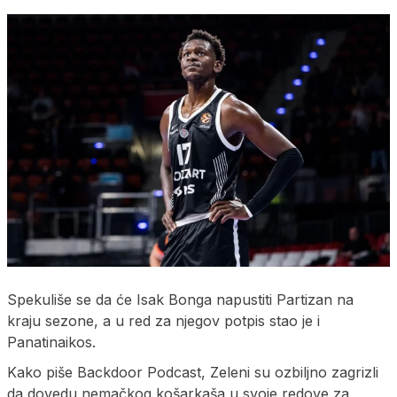
Spekuliše se da će Isak Bonga napustiti Partizan na
kraju sezone, a u red za njegov potpis stao je i
Panatinaikos.
Kako piše Backdoor Podcast, Zeleni su ozbiljno zagrizli
da dovedu nemačkog košarkaša u svoje redove za