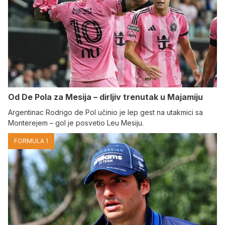
Od De Pola za Mesija – dirljiv trenutak u Majamiju
Argentinac Rodrigo de Pol učinio je lep gest na utakmici sa
Monterejem – gol je posvetio Leu Mesiju.
FORMULA 1