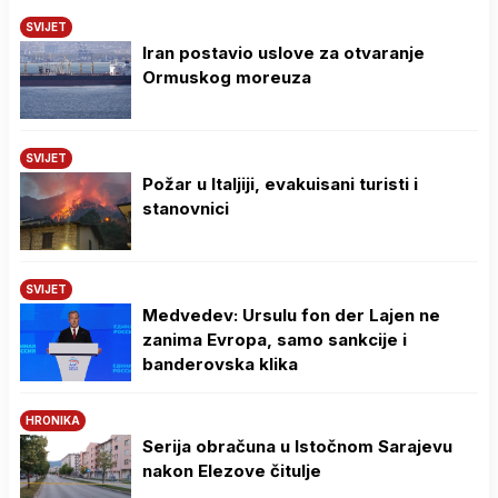
SVIJET
Iran postavio uslove za otvaranje
Ormuskog moreuza
SVIJET
Požar u Italjiji, evakuisani turisti i
stanovnici
SVIJET
Medvedev: Ursulu fon der Lajen ne
zanima Evropa, samo sankcije i
banderovska klika
HRONIKA
Serija obračuna u Istočnom Sarajevu
nakon Elezove čitulje