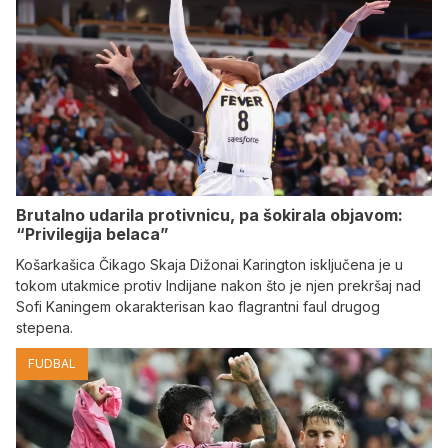
Brutalno udarila protivnicu, pa šokirala objavom:
“Privilegija belaca”
Košarkašica Čikago Skaja Dižonai Karington isključena je u
tokom utakmice protiv Indijane nakon što je njen prekršaj nad
Sofi Kaningem okarakterisan kao flagrantni faul drugog
stepena.
FUDBAL