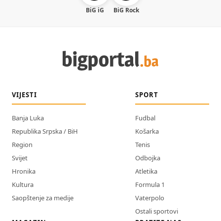
BiG iG
BiG Rock
VIJESTI
SPORT
Banja Luka
Fudbal
Republika Srpska / BiH
Košarka
Region
Tenis
Svijet
Odbojka
Hronika
Atletika
Kultura
Formula 1
Saopštenje za medije
Vaterpolo
Ostali sportovi