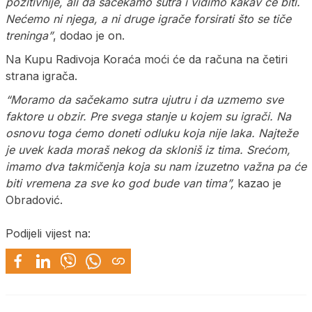
pozitivnije, ali da sačekamo sutra i vidimo kakav će biti.
Nećemo ni njega, a ni druge igrače forsirati što se tiče
treninga”
, dodao je on.
Na Kupu Radivoja Koraća moći će da računa na četiri
strana igrača.
“Moramo da sačekamo sutra ujutru i da uzmemo sve
faktore u obzir. Pre svega stanje u kojem su igrači. Na
osnovu toga ćemo doneti odluku koja nije laka. Najteže
je uvek kada moraš nekog da skloniš iz tima. Srećom,
imamo dva takmičenja koja su nam izuzetno važna pa će
biti vremena za sve ko god bude van tima”,
kazao je
Obradović.
Podijeli vijest na: