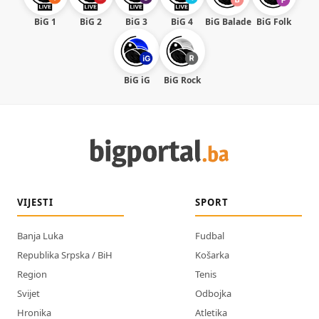
BiG 1
BiG 2
BiG 3
BiG 4
BiG Balade
BiG Folk
BiG iG
BiG Rock
VIJESTI
SPORT
Banja Luka
Fudbal
Republika Srpska / BiH
Košarka
Region
Tenis
Svijet
Odbojka
Hronika
Atletika