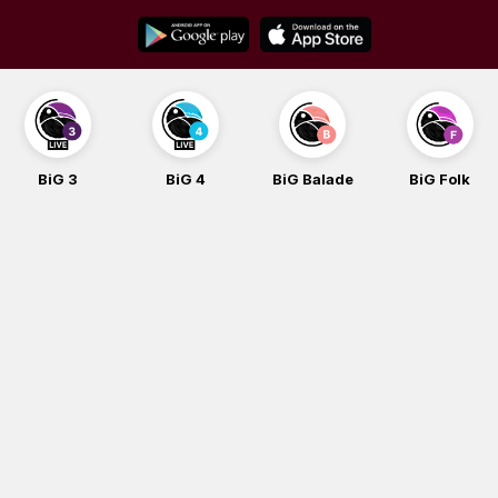
Skip
to
content
BiG 3
BiG 4
BiG Balade
BiG Folk