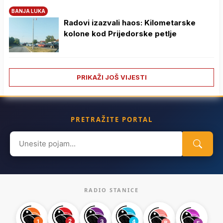
BANJA LUKA
Radovi izazvali haos: Kilometarske
kolone kod Prijedorske petlje
PRIKAŽI JOŠ VIJESTI
PRETRAŽITE PORTAL
Search
for:
RADIO STANICE