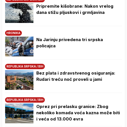
Pripremite kišobrane: Nakon vrelog
dana stižu pljuskovi i grmljavina
HRONIKA
Na Јarinju privedena tri srpska
policajca
REPUBLIKA SRPSKA / BIH
Bez plata i zdravstvenog osiguranja:
Rudari treću noć proveli u jami
REPUBLIKA SRPSKA / BIH
Oprez pri prelasku granice: Zbog
nekoliko komada voća kazna može biti
i veća od 13.000 evra