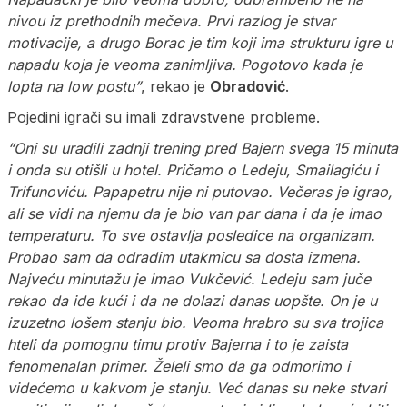
nivou iz prethodnih mečeva. Prvi razlog je stvar
motivacije, a drugo Borac je tim koji ima strukturu igre u
napadu koja je veoma zanimljiva. Pogotovo kada je
lopta na low postu”
, rekao je
Obradović
.
Pojedini igrači su imali zdravstvene probleme.
“Oni su uradili zadnji trening pred Bajern svega 15 minuta
i onda su otišli u hotel. Pričamo o Ledeju, Smailagiću i
Trifunoviću. Papapetru nije ni putovao. Večeras je igrao,
ali se vidi na njemu da je bio van par dana i da je imao
temperaturu. To sve ostavlja posledice na organizam.
Probao sam da odradim utakmicu sa dosta izmena.
Najveću minutažu je imao Vukčević. Ledeju sam juče
rekao da ide kući i da ne dolazi danas uopšte. On je u
izuzetno lošem stanju bio. Veoma hrabro su sva trojica
hteli da pomognu timu protiv Bajerna i to je zaista
fenomenalan primer. Želeli smo da ga odmorimo i
videćemo u kakvom je stanju. Već danas su neke stvari