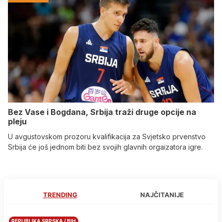
Bez Vase i Bogdana, Srbija traži druge opcije na
pleju
U avgustovskom prozoru kvalifikacija za Svjetsko prvenstvo
Srbija će još jednom biti bez svojih glavnih orgaizatora igre.
TRENDING
NAJČITANIJE
REPUBLIKA SRPSKA / BIH