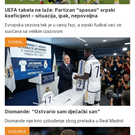
UEFA tabela ne laže: Partizan “spasao” srpski
koeficijent – situacija, ipak, nepovoljna
Evropska sezona tek je u ranoj fazi, a srpski fudbal već se
suočava sa velikim izazovom
FUDBAL
Diomande: “Ostvario sam dječački san”
Diomande nije krio uzbuđenje zbog prelaska u Real Madrid
KOŠARKA