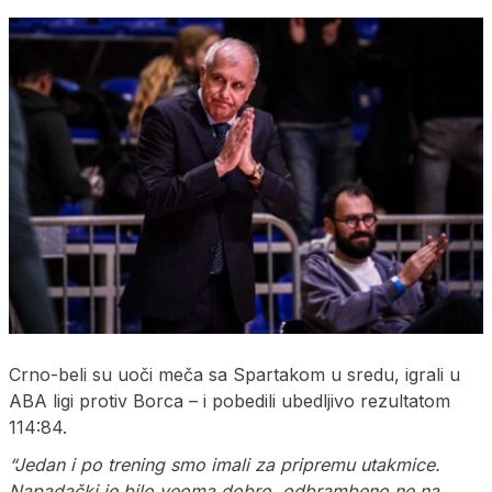
Crno-beli su uoči meča sa Spartakom u sredu, igrali u
ABA ligi protiv Borca – i pobedili ubedljivo rezultatom
114:84.
“Jedan i po trening smo imali za pripremu utakmice.
Napadački je bilo veoma dobro, odbrambeno ne na