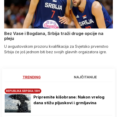
Bez Vase i Bogdana, Srbija traži druge opcije na
pleju
U avgustovskom prozoru kvalifikacija za Svjetsko prvenstvo
Srbija će još jednom biti bez svojih glavnih orgaizatora igre.
TRENDING
NAJČITANIJE
REPUBLIKA SRPSKA / BIH
Pripremite kišobrane: Nakon vrelog
dana stižu pljuskovi i grmljavina