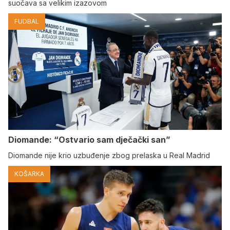
suočava sa velikim izazovom
FUDBAL
Diomande: “Ostvario sam dječački san”
Diomande nije krio uzbuđenje zbog prelaska u Real Madrid
KOŠARKA