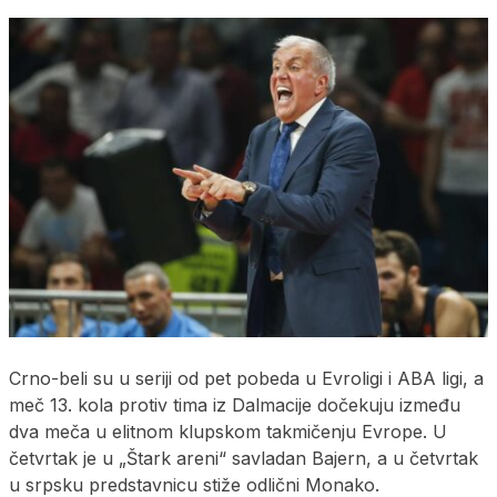
Crno-beli su u seriji od pet pobeda u Evroligi i ABA ligi, a
meč 13. kola protiv tima iz Dalmacije dočekuju između
dva meča u elitnom klupskom takmičenju Evrope. U
četvrtak je u „Štark areni“ savladan Bajern, a u četvrtak
u srpsku predstavnicu stiže odlični Monako.