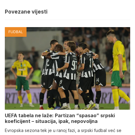
Povezane vijesti
FUDBAL
UEFA tabela ne laže: Partizan “spasao” srpski
koeficijent – situacija, ipak, nepovoljna
Evropska sezona tek je u ranoj fazi, a srpski fudbal već se