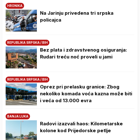
HRONIKA
Na Јarinju privedena tri srpska
policajca
REPUBLIKA SRPSKA / BIH
Bez plata i zdravstvenog osiguranja:
Rudari treću noć proveli u jami
REPUBLIKA SRPSKA / BIH
Oprez pri prelasku granice: Zbog
nekoliko komada voća kazna može biti
i veća od 13.000 evra
BANJA LUKA
Radovi izazvali haos: Kilometarske
kolone kod Prijedorske petlje