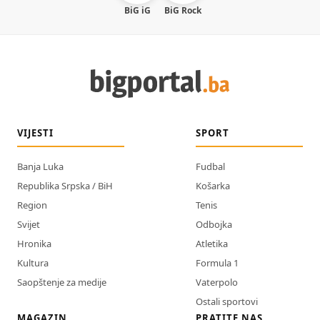
BiG iG
BiG Rock
VIJESTI
SPORT
Banja Luka
Fudbal
Republika Srpska / BiH
Košarka
Region
Tenis
Svijet
Odbojka
Hronika
Atletika
Kultura
Formula 1
Saopštenje za medije
Vaterpolo
Ostali sportovi
MAGAZIN
PRATITE NAS