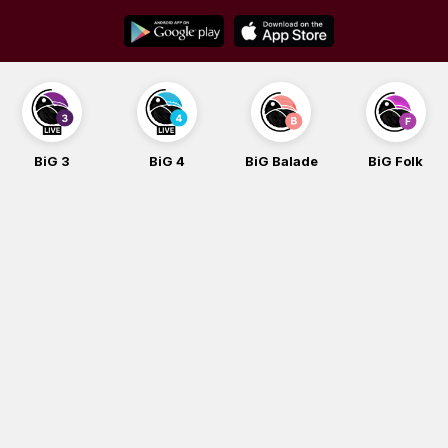
Skip
to
content
BiG 3
BiG 4
BiG Balade
BiG Folk