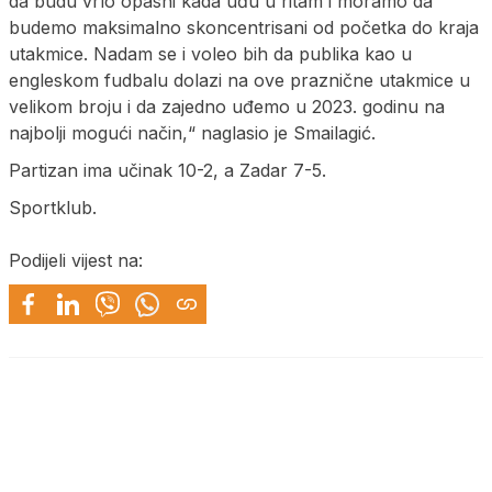
da budu vrlo opasni kada uđu u ritam i moramo da
budemo maksimalno skoncentrisani od početka do kraja
utakmice. Nadam se i voleo bih da publika kao u
engleskom fudbalu dolazi na ove praznične utakmice u
velikom broju i da zajedno uđemo u 2023. godinu na
najbolji mogući način,“ naglasio je Smailagić.
Partizan ima učinak 10-2, a Zadar 7-5.
Sportklub.
Podijeli vijest na: