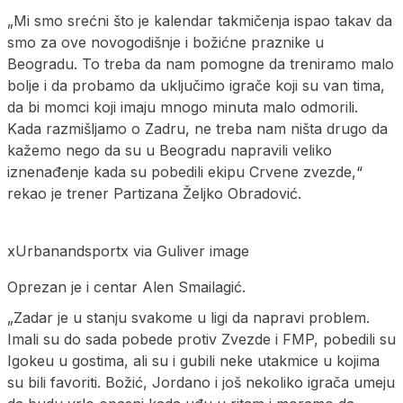
„Mi smo srećni što je kalendar takmičenja ispao takav da
smo za ove novogodišnje i božićne praznike u
Beogradu. To treba da nam pomogne da treniramo malo
bolje i da probamo da uključimo igrače koji su van tima,
da bi momci koji imaju mnogo minuta malo odmorili.
Kada razmišljamo o Zadru, ne treba nam ništa drugo da
kažemo nego da su u Beogradu napravili veliko
iznenađenje kada su pobedili ekipu Crvene zvezde,“
rekao je trener Partizana Željko Obradović.
xUrbanandsportx via Guliver image
Oprezan je i centar Alen Smailagić.
„Zadar je u stanju svakome u ligi da napravi problem.
Imali su do sada pobede protiv Zvezde i FMP, pobedili su
Igokeu u gostima, ali su i gubili neke utakmice u kojima
su bili favoriti. Božić, Jordano i još nekoliko igrača umeju