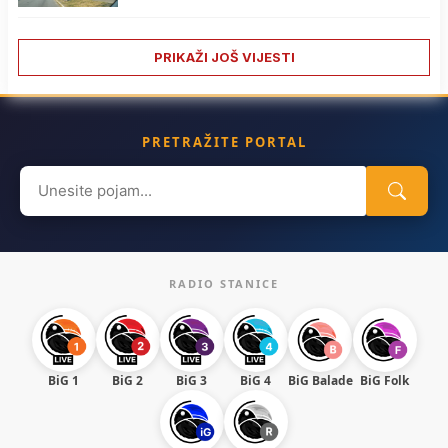
PRIKAŽI JOŠ VIJESTI
PRETRAŽITE PORTAL
Search
for:
RADIO STANICE
BiG 1
BiG 2
BiG 3
BiG 4
BiG Balade
BiG Folk