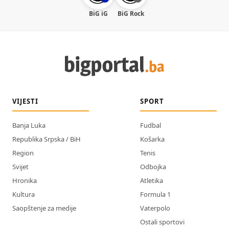
BiG iG
BiG Rock
VIJESTI
SPORT
Banja Luka
Fudbal
Republika Srpska / BiH
Košarka
Region
Tenis
Svijet
Odbojka
Hronika
Atletika
Kultura
Formula 1
Saopštenje za medije
Vaterpolo
Ostali sportovi