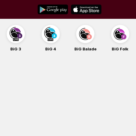
Skip
to
content
BiG 3
BiG 4
BiG Balade
BiG Folk