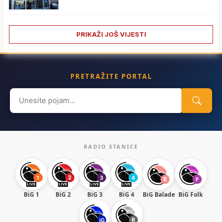
PRIKAŽI JOŠ VIJESTI
PRETRAŽITE PORTAL
Search
for:
RADIO STANICE
BiG 1
BiG 2
BiG 3
BiG 4
BiG Balade
BiG Folk