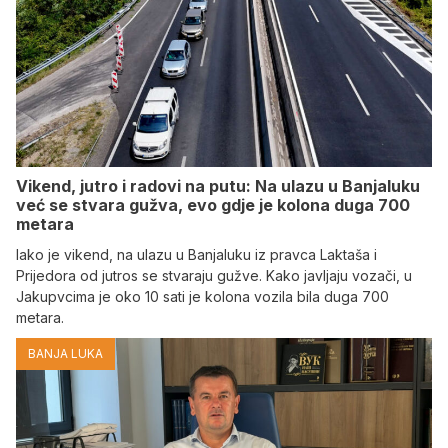
Vikend, jutro i radovi na putu: Na ulazu u Banjaluku
već se stvara gužva, evo gdje je kolona duga 700
metara
Iako je vikend, na ulazu u Banjaluku iz pravca Laktaša i
Prijedora od jutros se stvaraju gužve. Kako javljaju vozači, u
Jakupvcima je oko 10 sati je kolona vozila bila duga 700
metara.
BANJA LUKA