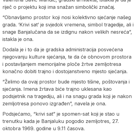
riječ o projektu koji ima snažan simbolički značaj.
“Obnavljamo prostor koji nosi kolektivno sjećanje našeg
grada. ‘Krivi sat’ je svjedok vremena, simbol tragedije, ali i
snage Banjalučana da se izdignu nakon velikih nesreća”,
istakla je ona.
Dodala je i to da je gradska administracija posvećena
njegovanju kulture sjećanja, te da će obnovom prostora
i postavljanjem memorijalne ploče žrtve zemljotresa
konačno dobiti trajno i dostojanstveno mjesto sjećanja.
“Želimo da ovaj prostor bude mjesto tišine, poštovanja i
sjećanja. Imena žrtava biće trajno uklesana kao
podsjetnik na tragediju, ali i na snagu grada koji je nakon
zemljotresa ponovo izgrađen”, navela je ona.
Podsjećamo, “krivi sat” je spomen-sat koji je stao u
trenutku kada je Banjaluku pogodio zemljotres, 27.
oktobra 1969. godine u 9.11 časova.