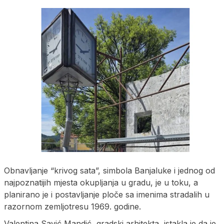
Obnavljanje “krivog sata”, simbola Banjaluke i jednog od
najpoznatijih mjesta okupljanja u gradu, je u toku, a
planirano je i postavljanje ploče sa imenima stradalih u
razornom zemljotresu 1969. godine.
Valentina Savić Mandić, gradski arhitekta, istakla je da je