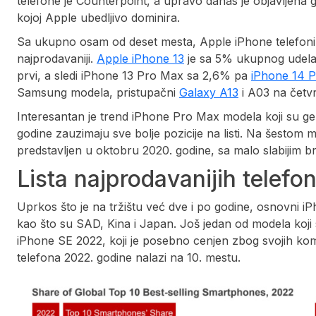
telefone je Counterpoint, a upravo danas je objavljena
kojoj Apple ubedljivo dominira.
Sa ukupno osam od deset mesta, Apple iPhone telefoni,
najprodavaniji.
Apple iPhone 13
je sa 5% ukupnog udela n
prvi, a sledi iPhone 13 Pro Max sa 2,6% pa
iPhone 14 
Samsung modela, pristupačni
Galaxy A13
i A03 na četvr
Interesantan je trend iPhone Pro Max modela koji su ge
godine zauzimaju sve bolje pozicije na listi. Na šestom m
predstavljen u oktobru 2020. godine, sa malo slabijim 
Lista najprodavanijih telefon
Uprkos što je na tržištu već dve i po godine, osnovni 
kao što su SAD, Kina i Japan. Još jedan od modela koji 
iPhone SE 2022, koji je posebno cenjen zbog svojih kompa
telefona 2022. godine nalazi na 10. mestu.