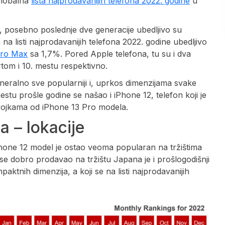
 globalna
lista najprodavanijih telefona 2022. godine
u
 posebno poslednje dve generacije ubedljivo su
a listi najprodavanijih telefona 2022. godine ubedljivo
Pro Max
sa 1,7%. Pored Apple telefona, tu su i dva
tom i 10. mestu respektivno.
neralno sve popularniji i, uprkos dimenzijama svake
estu prošle godine se našao i iPhone 12, telefon koji je
brojkama od iPhone 13 Pro modela.
a – lokacije
iPhone 12 model je ostao veoma popularan na tržištima
se dobro prodavao na tržištu Japana je i prošlogodišnji
ktnih dimenzija, a koji se na listi najprodavanijih