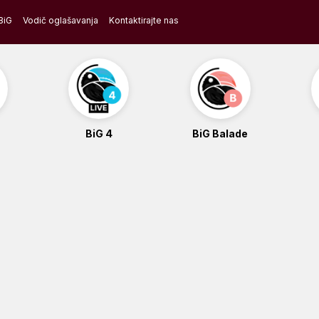
BiG
Vodič oglašavanja
Kontaktirajte nas
BiG 4
BiG Balade