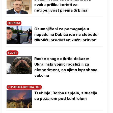
svaku priliku koristi za
netrpeljivost prema Srbima
HRONIKA
Osumnjičeni za pomaganje u
napadu na Dabića ide na slobodu:
Nikoliću predložen kućni pritvor
SVIJET
Ruske snage otkrile dokaze:
Ukrajinski vojnici poslužili za
eksperiment, na njima isprobana
vakcina
REPUBLIKA SRPSKA / BIH
Trebinje: Borba uspjela, situacija
sa požarom pod kontrolom