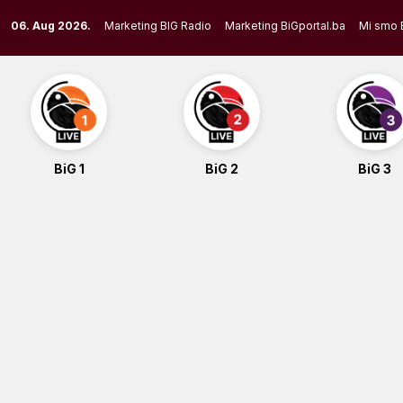
Skip
06. Aug 2026.
Marketing BIG Radio
Marketing BiGportal.ba
Mi smo 
to
content
BiG 1
BiG 2
BiG 3