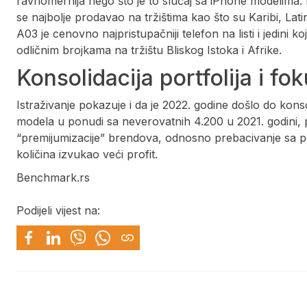
ravnomernija nego što je to slučaj sa iPhone modelima
se najbolje prodavao na tržištima kao što su Karibi, La
A03 je cenovno najpristupačniji telefon na listi i jedini k
odličnim brojkama na tržištu Bliskog Istoka i Afrike.
Konsolidacija portfolija i f
Istraživanje pokazuje i da je 2022. godine došlo do konsol
modela u ponudi sa neverovatnih 4.200 u 2021. godini, p
“premijumizacije” brendova, odnosno prebacivanje sa pol
količina izvukao veći profit.
Benchmark.rs
Podijeli vijest na: