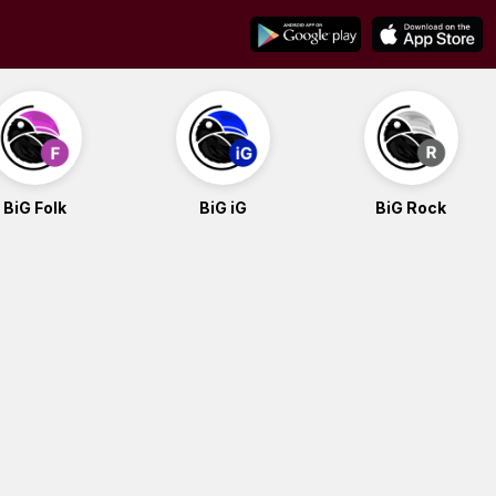
BiG Folk
BiG iG
BiG Rock