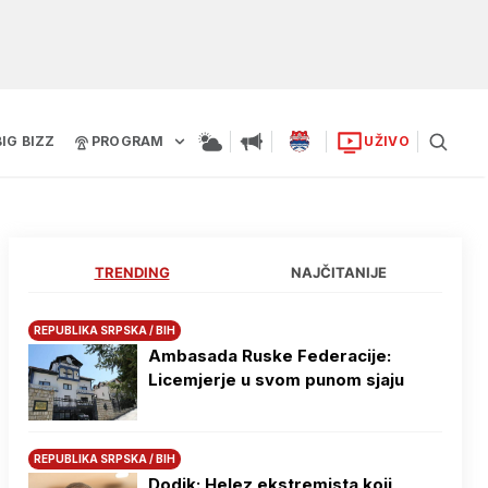
BIG BIZZ
PROGRAM
UŽIVO
TRENDING
NAJČITANIJE
REPUBLIKA SRPSKA / BIH
Ambasada Ruske Federacije:
Licemjerje u svom punom sjaju
REPUBLIKA SRPSKA / BIH
Dodik: Helez ekstremista koji