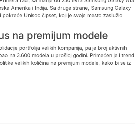
. Primera radi, sa manje od 250 evra Samsung Galaxy A13
tinska Amerika i Indija. Sa druge strane, Samsung Galaxy
oji pokreće Unisoc čipset, koji je svoje mesto zaslužio
okus na premijum modele
idacije portfolija velikih kompanija, pa je broj aktivnih
ao na 3.600 modela u prošloj godini. Primećen je i trend
itike velikih količina na premijum modele, kako bi se iz