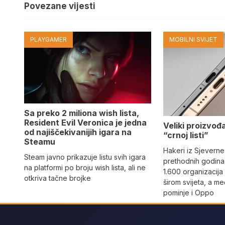
Povezane vijesti
PLAYGAMER
MOBILNI SVIJET
Sa preko 2 miliona wish lista,
Resident Evil Veronica je jedna
Veliki proizvođ
od najiščekivanijih igara na
“crnoj listi”
Steamu
Hakeri iz Sjeverne
Steam javno prikazuje listu svih igara
prethodnih godina 
na platformi po broju wish lista, ali ne
1.600 organizacija
otkriva tačne brojke
širom svijeta, a m
pominje i Oppo