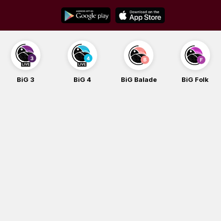
Skip
to
content
BiG 3
BiG 4
BiG Balade
BiG Folk