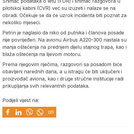
Snimač podataka o letu (FDR) i snimač razgovora u
pilotskoj kabini (CVR) već su izuzeti i nalaze se na
obradi. Očekuje se da će uzrok incidenta biti poznat za
nekoliko mjeseci.
Petrin je naglasio da niko od putnika i članova posade
nije povrijeđen. Na avionu Airbus A220-300 nastala su
manja oštećenja na prednjem dijelu stajnog trapa, kao i
blaža oštećenja na lijevom motoru.
Prema njegovim riječima, razgovori sa posadom biće
obavljeni narednih dana, a u istragu će biti uključeni i
proizvođač aviona, kao i druge stručne institucije radi
prikupljanja svih relevantnih podataka.
Podijeli vijest na: