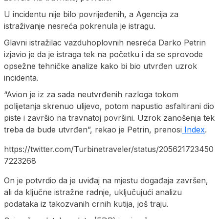
U incidentu nije bilo povrijeđenih, a Agencija za
istraživanje nesreća pokrenula je istragu.
Glavni istražilac vazduhoplovnih nesreća Darko Petrin
izjavio je da je istraga tek na početku i da se sprovode
opsežne tehničke analize kako bi bio utvrđen uzrok
incidenta.
“Avion je iz za sada neutvrđenih razloga tokom
polijetanja skrenuo ulijevo, potom napustio asfaltirani dio
piste i završio na travnatoj površini. Uzrok zanošenja tek
treba da bude utvrđen”, rekao je Petrin, prenosi
Index
.
https://twitter.com/Turbinetraveler/status/205621723450
7223268
On je potvrdio da je uviđaj na mjestu događaja završen,
ali da ključne istražne radnje, uključujući analizu
podataka iz takozvanih crnih kutija, još traju.