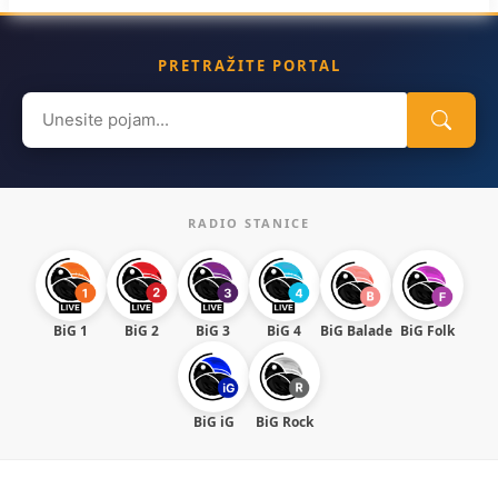
PRETRAŽITE PORTAL
Search
for:
RADIO STANICE
BiG 1
BiG 2
BiG 3
BiG 4
BiG Balade
BiG Folk
BiG iG
BiG Rock