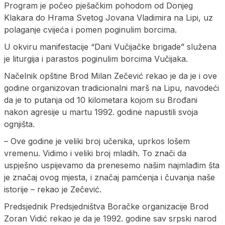
Program je počeo pješačkim pohodom od Donjeg
Klakara do Hrama Svetog Јovana Vladimira na Lipi, uz
polaganje cvijeća i pomen poginulim borcima.
U okviru manifestacije “Dani Vučijačke brigade” služena
je liturgija i parastos poginulim borcima Vučijaka.
Načelnik opštine Brod Milan Zečević rekao je da je i ove
godine organizovan tradicionalni marš na Lipu, navodeći
da je to putanja od 10 kilometara kojom su Brođani
nakon agresije u martu 1992. godine napustili svoja
ognjišta.
– Ove godine je veliki broj učenika, uprkos lošem
vremenu. Vidimo i veliki broj mladih. To znači da
uspješno uspijevamo da prenesemo našim najmlađim šta
je značaj ovog mjesta, i značaj pamćenja i čuvanja naše
istorije – rekao je Zečević.
Predsjednik Predsjedništva Boračke organizacije Brod
Zoran Vidić rekao je da je 1992. godine sav srpski narod