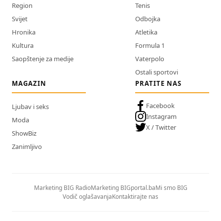
Region
Tenis
Svijet
Odbojka
Hronika
Atletika
Kultura
Formula 1
Saopštenje za medije
Vaterpolo
Ostali sportovi
MAGAZIN
PRATITE NAS
Facebook
Ljubav i seks
Instagram
Moda
X / Twitter
ShowBiz
Zanimljivo
Marketing BIG Radio
Marketing BIGportal.ba
Mi smo BIG
Vodič oglašavanja
Kontaktirajte nas