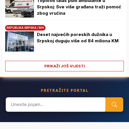
Toplotni talas puni ambulante u
Srpskoj: Sve više građana traži pomoć
zbog vrućina
REPUBLIKA SRPSKA / BIH
Deset najvećih poreskih dužnika u
Srpskoj duguju više od 84 miliona KM
PRIKAŽI JOŠ VIJESTI
PRETRAŽITE PORTAL
Search
for: