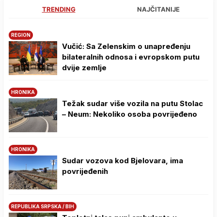
TRENDING
NAJČITANIJE
REGION
Vučić: Sa Zelenskim o unapređenju
bilateralnih odnosa i evropskom putu
dvije zemlje
HRONIKA
Težak sudar više vozila na putu Stolac
– Neum: Nekoliko osoba povrijeđeno
HRONIKA
Sudar vozova kod Bjelovara, ima
povrijeđenih
REPUBLIKA SRPSKA / BIH