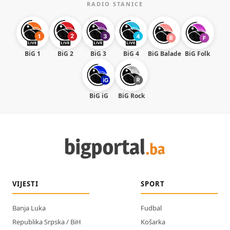
RADIO STANICE
BiG 1
BiG 2
BiG 3
BiG 4
BiG Balade
BiG Folk
BiG iG
BiG Rock
VIJESTI
SPORT
Banja Luka
Fudbal
Republika Srpska / BiH
Košarka