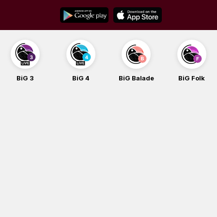
Skip
to
content
BiG 3
BiG 4
BiG Balade
BiG Folk