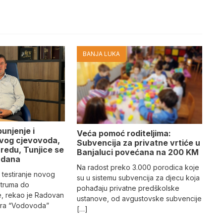
BANJA LUKA
punjenje i
Veća pomoć roditeljima:
ovog cjevovoda,
Subvencija za privatne vrtiće u
redu, Tunjice se
Banjaluci povećana na 200 KM
 dana
Na radost preko 3.000 porodica koje
 testiranje novog
su u sistemu subvencija za djecu koja
truma do
pohađaju privatne predškolske
e, rekao je Radovan
ustanove, od avgustovske subvencije
tora “Vodovoda”
[…]