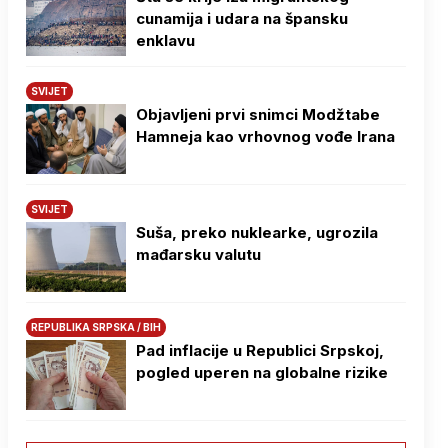
cunamija i udara na špansku
enklavu
SVIJET
Objavljeni prvi snimci Modžtabe
Hamneja kao vrhovnog vođe Irana
SVIJET
Suša, preko nuklearke, ugrozila
mađarsku valutu
REPUBLIKA SRPSKA / BIH
Pad inflacije u Republici Srpskoj,
pogled uperen na globalne rizike