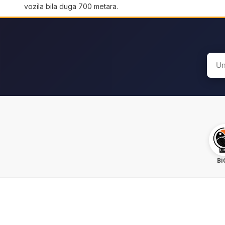
vozila bila duga 700 metara.
Sear
for:
Bi