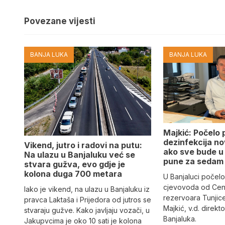
Povezane vijesti
BANJA LUKA
BANJA LUKA
Majkić: Počelo 
dezinfekcija n
Vikend, jutro i radovi na putu:
ako sve bude u 
Na ulazu u Banjaluku već se
pune za sedam
stvara gužva, evo gdje je
kolona duga 700 metara
U Banjaluci počelo
cjevovoda od Cen
Iako je vikend, na ulazu u Banjaluku iz
rezervoara Tunjic
pravca Laktaša i Prijedora od jutros se
Majkić, v.d. direk
stvaraju gužve. Kako javljaju vozači, u
Banjaluka.
Jakupvcima je oko 10 sati je kolona