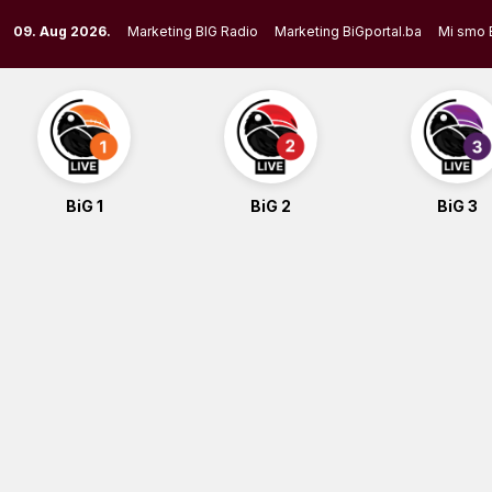
Skip
09. Aug 2026.
Marketing BIG Radio
Marketing BiGportal.ba
Mi smo 
to
content
BiG 1
BiG 2
BiG 3