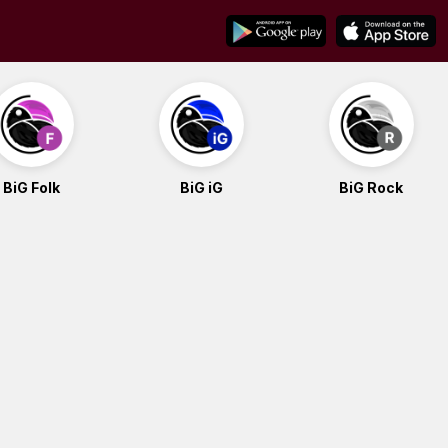
BiG Folk
BiG iG
BiG Rock