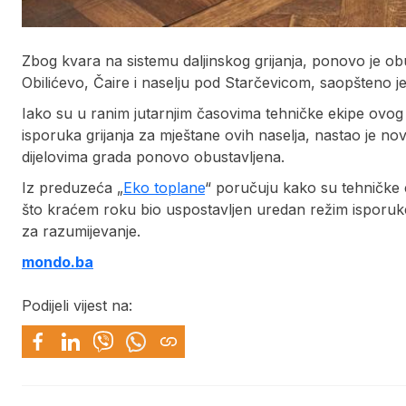
Zbog kvara na sistemu daljinskog grijanja, ponovo je obu
Obilićevo, Čaire i naselju pod Starčevicom, saopšteno j
Iako su u ranim jutarnjim časovima tehničke ekipe ovog
isporuka grijanja za mještane ovih naselja, nastao je no
dijelovima grada ponovo obustavljena.
Iz preduzeća „
Eko toplane
“ poručuju kako su tehničke ek
što kraćem roku bio uspostavljen uredan režim isporuke gr
za razumijevanje.
mondo.ba
Podijeli vijest na: