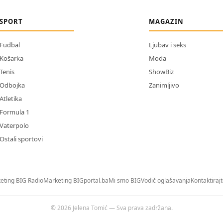
SPORT
MAGAZIN
Fudbal
Ljubav i seks
Košarka
Moda
Tenis
ShowBiz
Odbojka
Zanimljivo
Atletika
Formula 1
Vaterpolo
Ostali sportovi
eting BIG Radio
Marketing BIGportal.ba
Mi smo BIG
Vodič oglašavanja
Kontaktiraj
© 2026 Jelena Tomić — Sva prava zadržana.