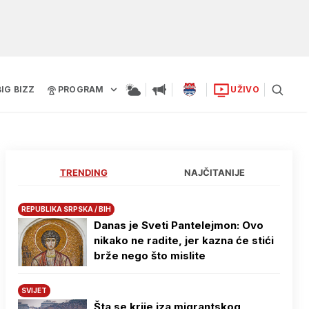
BIG BIZZ
PROGRAM
UŽIVO
TRENDING
NAJČITANIJE
REPUBLIKA SRPSKA / BIH
Danas je Sveti Pantelejmon: Ovo
nikako ne radite, jer kazna će stići
brže nego što mislite
SVIJET
Šta se krije iza migrantskog