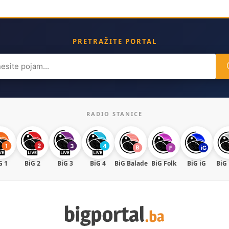
PRETRAŽITE PORTAL
ch
RADIO STANICE
G 1
BiG 2
BiG 3
BiG 4
BiG Balade
BiG Folk
BiG iG
BiG