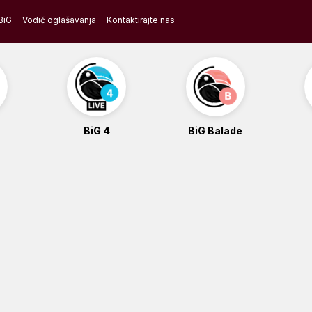
BiG
Vodič oglašavanja
Kontaktirajte nas
BiG 4
BiG Balade