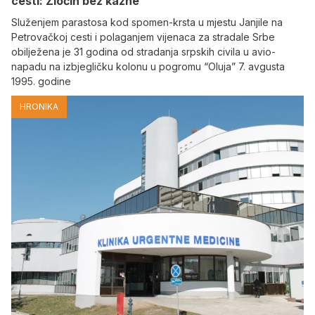
cesti: Zločin bez kazne
Služenjem parastosa kod spomen-krsta u mjestu Janjile na
Petrovačkoj cesti i polaganjem vijenaca za stradale Srbe
obilježena je 31 godina od stradanja srpskih civila u avio-
napadu na izbjegličku kolonu u pogromu “Oluja” 7. avgusta
1995. godine
HRONIKA