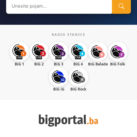
Search
for:
RADIO STANICE
BiG 1
BiG 2
BiG 3
BiG 4
BiG Balade
BiG Folk
BiG iG
BiG Rock