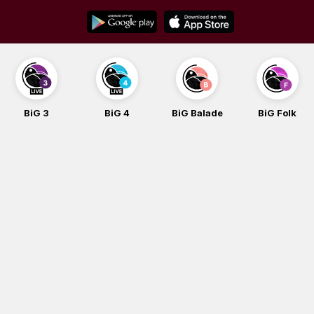
Skip
to
content
BiG 3
BiG 4
BiG Balade
BiG Folk