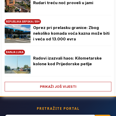
Rudari treću noć proveli u jami
REPUBLIKA SRPSKA / BIH
Oprez pri prelasku granice: Zbog
nekoliko komada voća kazna može biti
i veća od 13.000 evra
BANJA LUKA
Radovi izazvali haos: Kilometarske
kolone kod Prijedorske petlje
PRIKAŽI JOŠ VIJESTI
PRETRAŽITE PORTAL