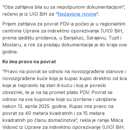
“Oba zahtjeva bila su sa nepotpunom dokumentacijom”,
rečeno je iz UIO BiH za “
Nezavisne novine
“.
Prijem zahtjeva za povrat PDV-a počeo je u regionalnim
centrima Uprave za indirektno oporezivanje (UIO) BiH,
prema sjedištu prodavca, u Banjaluci, Sarajevu, Tuzli i
Mostaru, a rok za predaju dokumentacije je do kraja ove
godine.
Ko ima pravo na povrat
“Pravo na povrat se odnosi na novoizgrađene stanove i
novoizgrađene kuće koje je kupac kupio direktno od lica
koje je napravilo taj stan ili kuću i koji je poreski
obveznik, te je na taj promet platio PDV. Povrat se
odnosi na sve kupovine koje su izvršene i uknjižene
nakon 12. aprila 2025. godine. Kupac ima pravo na
povrat za 40 metara kvadratnih i za 15 metara
kvadratnih po članu domaćinstva”, rekla je ranije Milica
Vidović iz Uprave za indirektno oporezivanje (UIO) BiH.