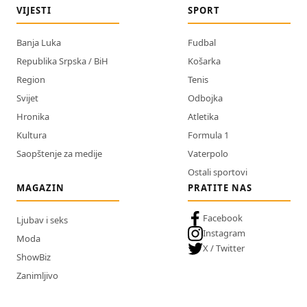
VIJESTI
SPORT
Banja Luka
Fudbal
Republika Srpska / BiH
Košarka
Region
Tenis
Svijet
Odbojka
Hronika
Atletika
Kultura
Formula 1
Saopštenje za medije
Vaterpolo
Ostali sportovi
MAGAZIN
PRATITE NAS
Facebook
Ljubav i seks
Instagram
Moda
X / Twitter
ShowBiz
Zanimljivo