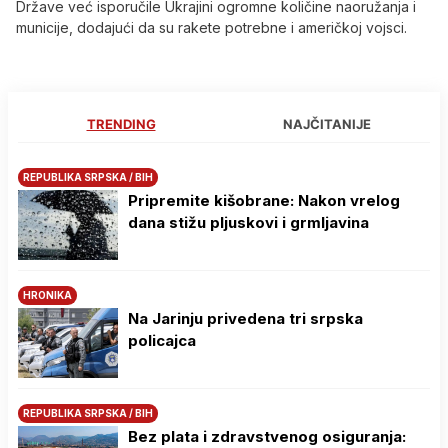
Države već isporučile Ukrajini ogromne količine naoružanja i
municije, dodajući da su rakete potrebne i američkoj vojsci.
TRENDING
NAJČITANIJE
REPUBLIKA SRPSKA / BIH
Pripremite kišobrane: Nakon vrelog
dana stižu pljuskovi i grmljavina
HRONIKA
Na Јarinju privedena tri srpska
policajca
REPUBLIKA SRPSKA / BIH
Bez plata i zdravstvenog osiguranja: