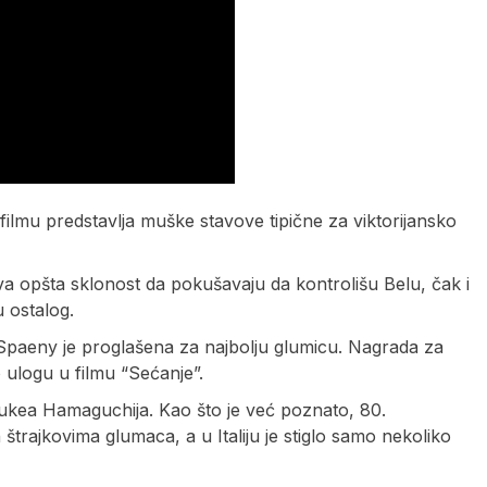
filmu predstavlja muške stavove tipične za viktorijansko
hova opšta sklonost da pokušavaju da kontrolišu Belu, čak i
u ostalog.
 Spaeny je proglašena za najbolju glumicu. Nagrada za
o ulogu u filmu “Sećanje”.
usukea Hamaguchija. Kao što je već poznato, 80.
n štrajkovima glumaca, a u Italiju je stiglo samo nekoliko