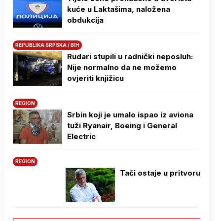
kuće u Laktašima, naložena
obdukcija
REPUBLIKA SRPSKA / BIH
Rudari stupili u radnički neposluh:
Nije normalno da ne možemo
ovjeriti knjižicu
REGION
Srbin koji je umalo ispao iz aviona
tuži Ryanair, Boeing i General
Electric
REGION
Tači ostaje u pritvoru