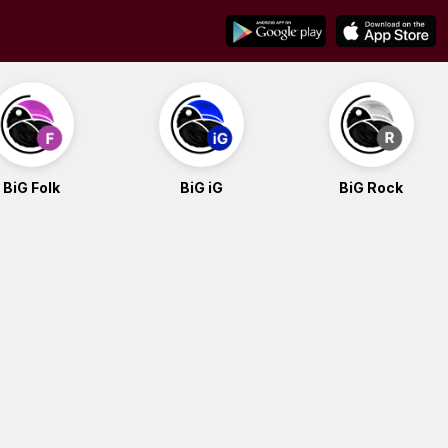
BiG Folk
BiG iG
BiG Rock