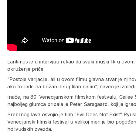
Lantimos je u intervjuu rekao da svaki muški lik u ovom 
okruženje priče.
“Postoje varijacije, ali u ovom filmu glavna stvar je nji
ako to rade na brižan ili suptilan način”, naveo je izmeđ
Inače, na 80. Venecijanskom filmskom festivalu, Cailee
najboljeg glumca pripala je Peter Sarsgaard, koji je igra
Srebrnog lava osvojio je film “Evil Does Not Exist” Ry
Venecijanski filmski festival u velikoj meri je bio pogođe
holivudskih zvezda.