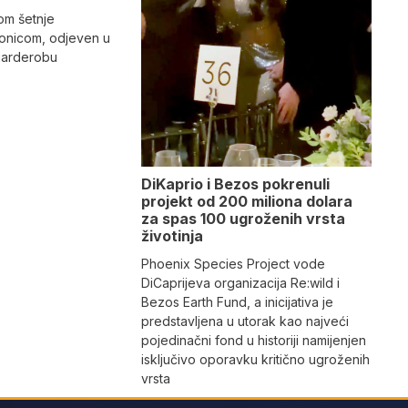
kom šetnje
tonicom, odjeven u
garderobu
DiKaprio i Bezos pokrenuli
projekt od 200 miliona dolara
za spas 100 ugroženih vrsta
životinja
Phoenix Species Project vode
DiCaprijeva organizacija Re:wild i
Bezos Earth Fund, a inicijativa je
predstavljena u utorak kao najveći
pojedinačni fond u historiji namijenjen
isključivo oporavku kritično ugroženih
vrsta