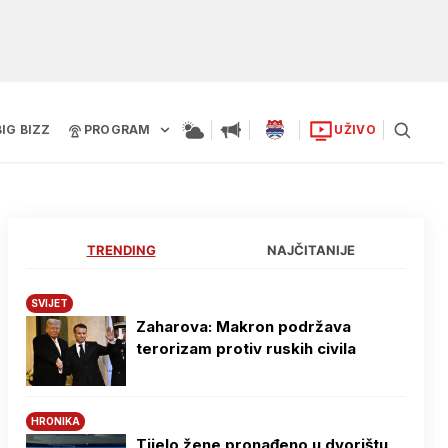
BIG BIZZ
PROGRAM
UŽIVO
TRENDING
NAJČITANIJE
SVIJET
Zaharova: Makron podržava
terorizam protiv ruskih civila
HRONIKA
Tijelo žene pronađeno u dvorištu