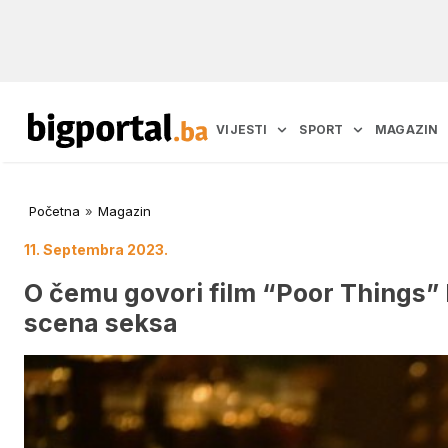
VIJESTI
SPORT
MAGAZIN
Početna
»
Magazin
11. Septembra 2023.
O čemu govori film “Poor Things” k
scena seksa