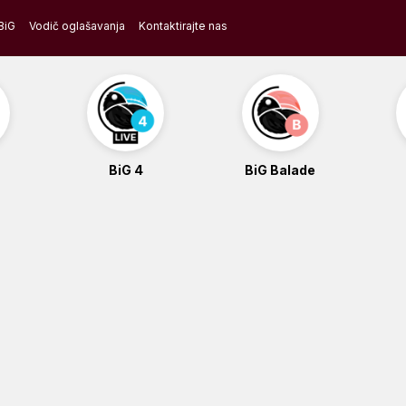
BiG
Vodič oglašavanja
Kontaktirajte nas
BiG 4
BiG Balade