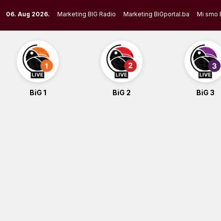
Skip
06. Aug 2026.
Marketing BIG Radio
Marketing BiGportal.ba
Mi smo 
to
content
BiG 1
BiG 2
BiG 3