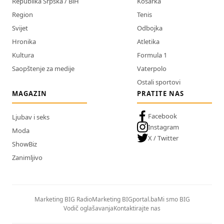
Republika Srpska / BiH
Košarka
Region
Tenis
Svijet
Odbojka
Hronika
Atletika
Kultura
Formula 1
Saopštenje za medije
Vaterpolo
Ostali sportovi
MAGAZIN
PRATITE NAS
Facebook
Ljubav i seks
Instagram
Moda
X / Twitter
ShowBiz
Zanimljivo
Marketing BIG Radio
Marketing BIGportal.ba
Mi smo BIG
Vodič oglašavanja
Kontaktirajte nas