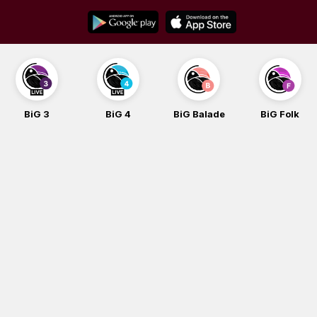
Skip
to
content
BiG 3
BiG 4
BiG Balade
BiG Folk