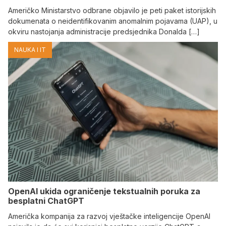
Američko Ministarstvo odbrane objavilo je peti paket istorijskih
dokumenata o neidentifikovanim anomalnim pojavama (UAP), u
okviru nastojanja administracije predsjednika Donalda […]
NAUKA I IT
OpenAI ukida ograničenje tekstualnih poruka za
besplatni ChatGPT
Američka kompanija za razvoj vještačke inteligencije OpenAI