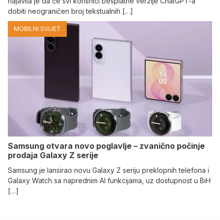
najavila je da će svi korisnici besplatne verzije ChatGPT-a
dobiti neograničen broj tekstualnih […]
MOBILNI SVIJET
Samsung otvara novo poglavlje – zvanično počinje
prodaja Galaxy Z serije
Samsung je lansirao novu Galaxy Z seriju preklopnih telefona i
Galaxy Watch sa naprednim AI funkcijama, uz dostupnost u BiH
[…]