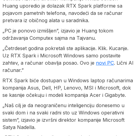
Huang uporedio je dolazak RTX Spark platforme sa
pojavom pametnih telefona, navodeći da se računar
pretvara iz običnog alata u saradnika.
„PC je ponovo izmišljen”, izjavio je Huang tokom
održavanja Computex sajma na Tajvanu.
„Četrdeset godina pokretali ste aplikacije. Klik. Kucanje.
Uz RTX Spark i Microsoft Windows samo postavite
zahtev, a računar obavlja posao. Ovo je
novi PC
. Lični AI
računar.”
RTX Spark biće dostupan u Windows laptop računarima
kompanija Asus, Dell, HP, Lenovo, MSI i Microsoft, dok
se kasnije očekuju i modeli kompanija Acer i Gigabyte.
„Naš cilj je da neograničenu inteligenciju donesemo u
svaki dom i na svaki radni sto uz Windows operativni
sistem”, izjavio je izvršni direktor kompanije Microsoft
Satya Nadella.