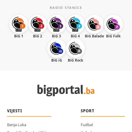
RADIO STANICE
BiG 1
BiG 2
BiG 3
BiG 4
BiG Balade
BiG Folk
BiG iG
BiG Rock
VIJESTI
SPORT
Banja Luka
Fudbal