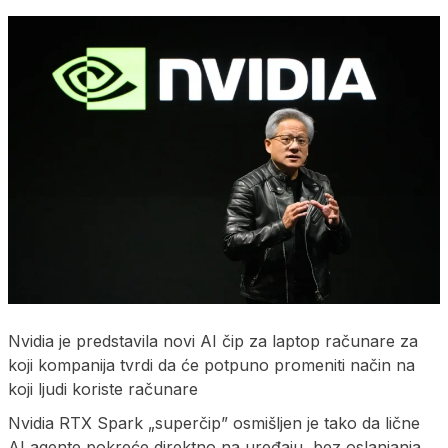
Nvidia je predstavila novi AI čip za laptop računare za
koji kompanija tvrdi da će potpuno promeniti način na
koji ljudi koriste računare
Nvidia RTX Spark „superčip” osmišljen je tako da lične
AI agente pokreće direktno na uređaju, bez oslanjanja