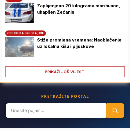
Zaplijenjeno 20 kilograma marihuane,
uhapšen Zećanin
REPUBLIKA SRPSKA / BIH
Stiže promjena vremena: Naoblačenje
uz lokalnu kišu i pljuskove
PRIKAŽI JOŠ VIJESTI
PRETRAŽITE PORTAL
Search
for: