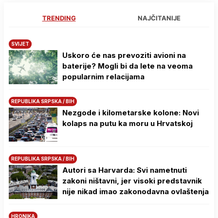
TRENDING
NAJČITANIJE
SVIJET
Uskoro će nas prevoziti avioni na
baterije? Mogli bi da lete na veoma
popularnim relacijama
REPUBLIKA SRPSKA / BIH
Nezgode i kilometarske kolone: Novi
kolaps na putu ka moru u Hrvatskoj
REPUBLIKA SRPSKA / BIH
Autori sa Harvarda: Svi nametnuti
zakoni ništavni, jer visoki predstavnik
nije nikad imao zakonodavna ovlaštenja
HRONIKA