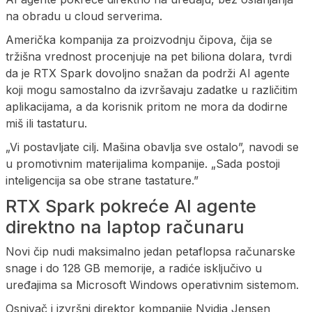
na obradu u cloud serverima.
Američka kompanija za proizvodnju čipova, čija se
tržišna vrednost procenjuje na pet biliona dolara, tvrdi
da je RTX Spark dovoljno snažan da podrži AI agente
koji mogu samostalno da izvršavaju zadatke u različitim
aplikacijama, a da korisnik pritom ne mora da dodirne
miš ili tastaturu.
„Vi postavljate cilj. Mašina obavlja sve ostalo”, navodi se
u promotivnim materijalima kompanije. „Sada postoji
inteligencija sa obe strane tastature.”
RTX Spark pokreće AI agente
direktno na laptop računaru
Novi čip nudi maksimalno jedan petaflopsa računarske
snage i do 128 GB memorije, a radiće isključivo u
uređajima sa Microsoft Windows operativnim sistemom.
Osnivač i izvršni direktor kompanije Nvidia Jensen