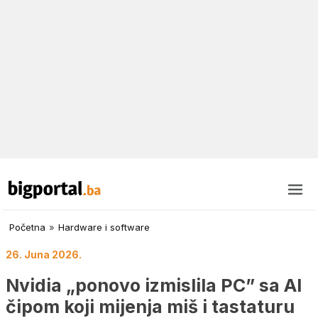
Početna
»
Hardware i software
26. Juna 2026.
Nvidia „ponovo izmislila PC” sa AI
čipom koji mijenja miš i tastaturu