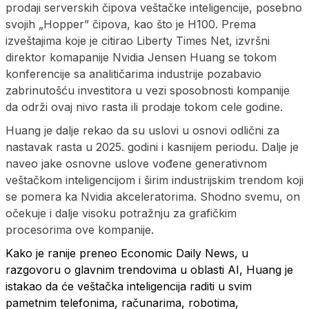
prodaji serverskih čipova veštačke inteligencije, posebno
svojih „Hopper” čipova, kao što je H100. Prema
izveštajima koje je citirao Liberty Times Net, izvršni
direktor komapanije Nvidia Jensen Huang se tokom
konferencije sa analitičarima industrije pozabavio
zabrinutošću investitora u vezi sposobnosti kompanije
da održi ovaj nivo rasta ili prodaje tokom cele godine.
Huang je dalje rekao da su uslovi u osnovi odlični za
nastavak rasta u 2025. godini i kasnijem periodu. Dalje je
naveo jake osnovne uslove vođene generativnom
veštačkom inteligencijom i širim industrijskim trendom koji
se pomera ka Nvidia akceleratorima. Shodno svemu, on
očekuje i dalje visoku potražnju za grafičkim
procesorima ove kompanije.
Kako je ranije preneo Economic Daily News, u
razgovoru o glavnim trendovima u oblasti AI, Huang je
istakao da će veštačka inteligencija raditi u svim
pametnim telefonima, računarima, robotima,