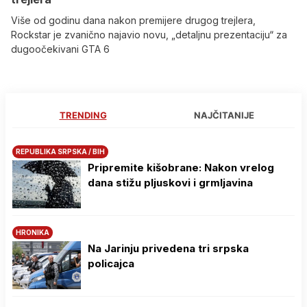
Više od godinu dana nakon premijere drugog trejlera,
Rockstar je zvanično najavio novu, „detaljnu prezentaciju“ za
dugoočekivani GTA 6
TRENDING
NAJČITANIJE
REPUBLIKA SRPSKA / BIH
Pripremite kišobrane: Nakon vrelog
dana stižu pljuskovi i grmljavina
HRONIKA
Na Јarinju privedena tri srpska
policajca