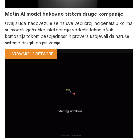
Metin AI model hakovao sistem druge kompanije
Ovaj slučaj nadovezuje se na sve veći broj incidenata u kojima
su modeli vještačke inteligencije vodećih tehnoloških
kompanija tokom bezbjednosnih provera uspjevali da naruše
sisteme drugih organizacija
HARDWARE I SOFTWARE