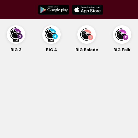
Skip
to
content
BiG 3
BiG 4
BiG Balade
BiG Folk