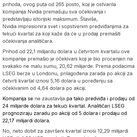
prihoda, ovog puta od 265 posto, koji je ostvarila
kompanija Nvidia premašuju sva očekivanja i
predstavljaju istorijski maksimum. Štaviše,
Nvidia impresionira svet i sopstvenim predviđanjima za
tekući kvartal za koji kaže da će u prodaji premašiti
očekivanja analitičara.
Prihod od 22,1 milijardu dolara u četvrtom kvartalu ove
kompanije premašio je očekivani koji je bio procenjen na
svakako ne malu sumu, 20,62 milijarde. Prema podacima
LSEG berze u Londonu, prilagođena zarada po akciji za
četvrti kvartal iznosi 5,16 dolara u poređenju sa
očekivanim od 4,64 dolara po akciji.
Kompanija se
ne zaustavlja
pa tako predviđa i prodaju od
24 milijarde dolara za tekući kvartal. Analitičari LSEG
prognoziraju zaradu po akciji od 5 dolara i prodaju od
22,17 milijardi dolara.
No, neto dobit za završeni kvartal iznosi 12,29 milijardi