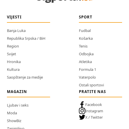
VIJESTI
SPORT
Banja Luka
Fudbal
Republika Srpska / BiH
Košarka
Region
Tenis
Svijet
Odbojka
Hronika
Atletika
Kultura
Formula 1
Saopštenje za medije
Vaterpolo
Ostali sportovi
MAGAZIN
PRATITE NAS
Facebook
Ljubav i seks
Instagram
Moda
X / Twitter
ShowBiz
Zanimljivo