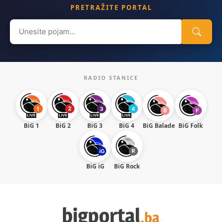
PRETRAŽITE PORTAL
Search
for:
RADIO STANICE
BiG 1
BiG 2
BiG 3
BiG 4
BiG Balade
BiG Folk
BiG iG
BiG Rock