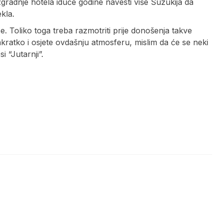
gradnje hotela iduće godine navesti više Suzukija da
kla.
e. Toliko toga treba razmotriti prije donošenja takve
kratko i osjete ovdašnju atmosferu, mislim da će se neki
i “Jutarnji”.