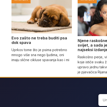
Evo zašto ne treba buditi psa
Njene raskošne
dok spava
svijet, a sada 
najseksi izdanj
Uprkos tome što je psima potrebno
mnogo više sna nego ljudima, oni
Raskošno perje, vi
imaju slične cikluse spavanja kao i mi
koje ističe svaku 
upravo jednu takvu
je pjevačica Rijan
Sear
for: