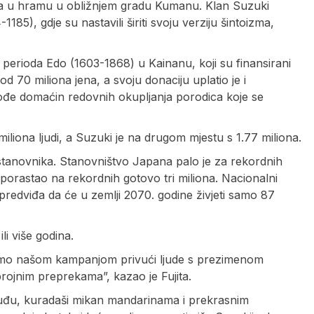
ma u hramu u obližnjem gradu Kumanu. Klan Suzuki
85), gdje su nastavili širiti svoju verziju šintoizma,
perioda Edo (1603-1868) u Kainanu, koji su finansirani
 70 miliona jena, a svoju donaciju uplatio je i
ođe domaćin redovnih okupljanja porodica koje se
.
liona ljudi, a Suzuki je na drugom mjestu s 1.77 miliona.
a stanovnika. Stanovništvo Japana palo je za rekordnih
 porastao na rekordnih gotovo tri miliona. Nacionalni
ti predviđa da će u zemlji 2070. godine živjeti samo 87
i više godina.
ćemo našom kampanjom privući ljude s prezimenom
s brojnim preprekama”, kazao je Fujita.
uđu, kuradaši mikan mandarinama i prekrasnim