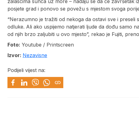
zalascima sunca uz more – nadaju se da će završetak iz
posjete grad i ponovo se povežu s mjestom svoga porije
“Nerazumno je tražiti od nekoga da ostavi sve i preseli s
odluke. Ali ako uspijemo natjerati ljude da dođu samo na
od njih brzo zaljubiti u ovo mjesto”, rekao je Fujiti, prenos
Foto:
Youtube / Printscreen
Izvor:
Nezavisne
Podijeli vijest na: