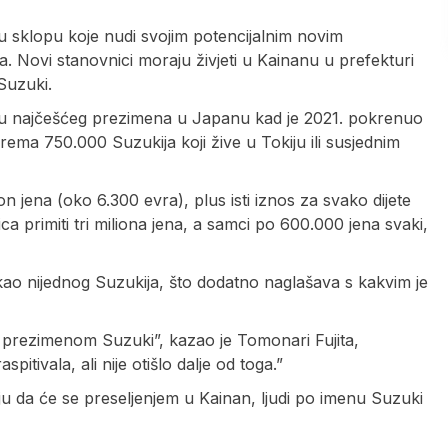
 sklopu koje nudi svojim potencijalnim novim
ka. Novi stanovnici moraju živjeti u Kainanu u prefekturi
Suzuki.
artu najčešćeg prezimena u Japanu kad je 2021. pokrenuo
ema 750.000 Suzukija koji žive u Tokiju ili susjednim
n jena (oko 6.300 evra), plus isti iznos za svako dijete
 primiti tri miliona jena, a samci po 600.000 jena svaki,
ukao nijednog Suzukija, što dodatno naglašava s kakvim je
s prezimenom Suzuki”, kazao je Tomonari Fujita,
itivala, ali nije otišlo dalje od toga.”
u da će se preseljenjem u Kainan, ljudi po imenu Suzuki