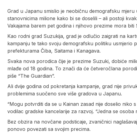
​Grad u Japanu smislio je neobičnu demografsku mjeru u
stanovnicima milione kako bi se doselili – ali postoji kva
Vakajama barem pet godina i njihovo prezime mora biti 
Kao rodni grad Suzukija, grad je odlučio zaigrati na k
kampanju te tako svoju demografsku politiku usmjerio pr
prefekturama Čiba, Saitama i Kanagava.
Svaka nova porodica čije je prezime Suzuki, dobiće milio
mlađe od 18 godina. To znači da će četveročlana porodica
piše “The Guardian”.
Ali dvije godina od pokretanja kampanje, grad nije priv
problemima suočeno sve više gradova u Japanu.
“Mogu potvrditi da se u Kainan zasad nije doselio niko 
vodilac gradske kancelarije za razvoj. “Jedna se osoba rasp
Bez obzira na novčane podsticaje, zvaničnici naglašavaj
ponovo povezati sa svojim precima.