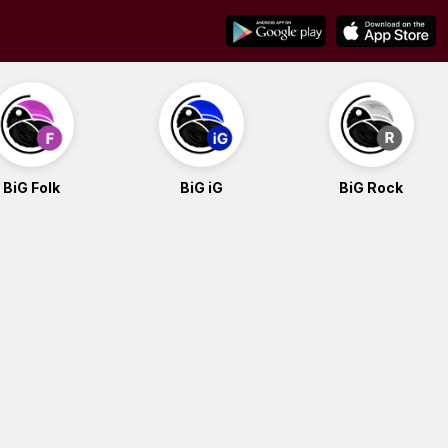
BiG Folk
BiG iG
BiG Rock