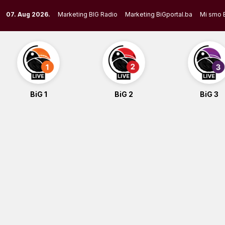
Skip
07. Aug 2026.
Marketing BIG Radio
Marketing BiGportal.ba
Mi smo 
to
content
BiG 1
BiG 2
BiG 3