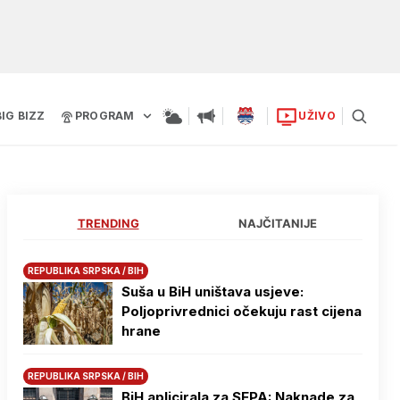
BIG BIZZ
PROGRAM
UŽIVO
TRENDING
NAJČITANIJE
REPUBLIKA SRPSKA / BIH
Suša u BiH uništava usjeve:
Poljoprivrednici očekuju rast cijena
hrane
REPUBLIKA SRPSKA / BIH
BiH aplicirala za SEPA: Naknade za