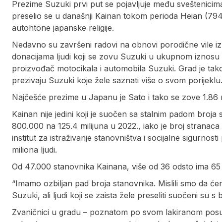
Prezime Suzuki prvi put se pojavljuje među sveštenici
preselio se u današnji Kainan tokom perioda Heian (794-11
autohtone japanske religije.
Nedavno su završeni radovi na obnovi porodične vile iz 
donacijama ljudi koji se zovu Suzuki u ukupnom iznosu od
proizvođač motocikala i automobila Suzuki. Grad je tak
prezivaju Suzuki koje žele saznati više o svom porijeklu
Najčešće prezime u Japanu je Sato i tako se zove 1.86 mi
Kainan nije jedini koji je suočen sa stalnim padom broj
800.000 na 125.4 milijuna u 2022., iako je broj stranaca
institut za istraživanje stanovništva i socijalne sigurnos
miliona ljudi.
Od 47.000 stanovnika Kainana, više od 36 odsto ima 65 il
“Imamo ozbiljan pad broja stanovnika. Mislili smo da 
Suzuki, ali ljudi koji se zaista žele preseliti suočeni su 
Zvaničnici u gradu – poznatom po svom lakiranom pos