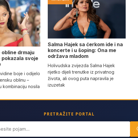
Salma Hajek sa ćerkom ide i na
koncerte i u šoping: Ona me
 obline drmaju
održava mladom
je pokazala svoje
e
Holivudska zvijezda Salma Hajek
rijetko dijeli trenutke iz privatnog
vidine boje i odijelo
života, ali ovog puta napravila je
žensku oblinu –
izuzetak
 kombinaciju nosila
a
PRETRAŽITE PORTAL
ch