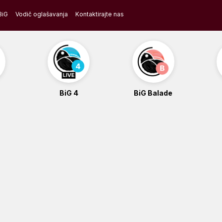
BiG
Vodič oglašavanja
Kontaktirajte nas
BiG 4
BiG Balade