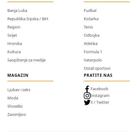
Banja Luka
Fudbal
Republika Srpska / BiH
Košarka
Region
Tenis
Svijet
Odbojka
Hronika
Atletika
Kultura
Formula 1
Saopštenje za medije
Vaterpolo
Ostali sportovi
MAGAZIN
PRATITE NAS
Facebook
Ljubav i seks
Instagram
Moda
X / Twitter
ShowBiz
Zanimljivo