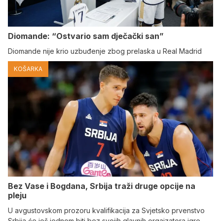
Diomande: “Ostvario sam dječački san”
Diomande nije krio uzbuđenje zbog prelaska u Real Madrid
KOŠARKA
Bez Vase i Bogdana, Srbija traži druge opcije na
pleju
U avgustovskom prozoru kvalifikacija za Svjetsko prvenstvo
Srbija će još jednom biti bez svojih glavnih orgaizatora igre.