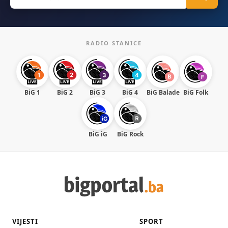
for:
RADIO STANICE
BiG 1
BiG 2
BiG 3
BiG 4
BiG Balade
BiG Folk
BiG iG
BiG Rock
VIJESTI
SPORT