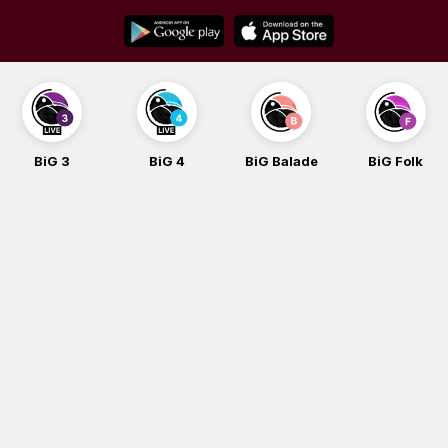
Skip
to
content
BiG 3
BiG 4
BiG Balade
BiG Folk