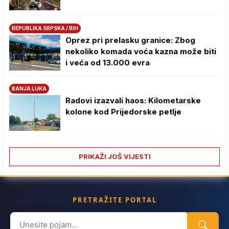
REPUBLIKA SRPSKA / BIH
Oprez pri prelasku granice: Zbog
nekoliko komada voća kazna može biti
i veća od 13.000 evra
BANJA LUKA
Radovi izazvali haos: Kilometarske
kolone kod Prijedorske petlje
PRIKAŽI JOŠ VIJESTI
PRETRAŽITE PORTAL
Search