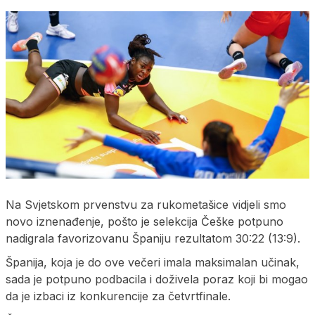
Na Svjetskom prvenstvu za rukometašice vidjeli smo
novo iznenađenje, pošto je selekcija Češke potpuno
nadigrala favorizovanu Španiju rezultatom 30:22 (13:9).
Španija, koja je do ove večeri imala maksimalan učinak,
sada je potpuno podbacila i doživela poraz koji bi mogao
da je izbaci iz konkurencije za četvrtfinale.