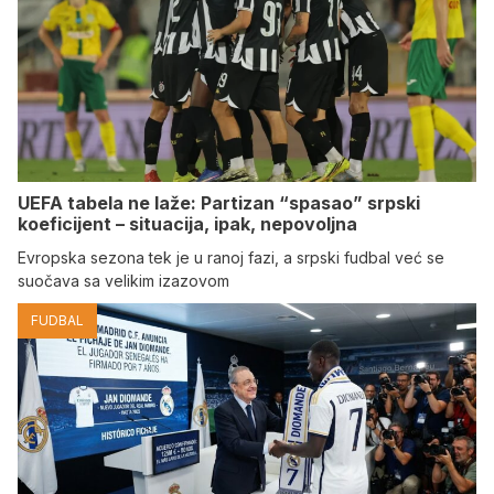
UEFA tabela ne laže: Partizan “spasao” srpski
koeficijent – situacija, ipak, nepovoljna
Evropska sezona tek je u ranoj fazi, a srpski fudbal već se
suočava sa velikim izazovom
FUDBAL