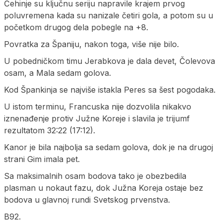
Čehinje su ključnu seriju napravile krajem prvog
poluvremena kada su nanizale četiri gola, a potom su u
početkom drugog dela pobegle na +8.
Povratka za Španiju, nakon toga, više nije bilo.
U pobedničkom timu Jerabkova je dala devet, Čolevova
osam, a Mala sedam golova.
Kod Špankinja se najviše istakla Peres sa šest pogodaka.
U istom terminu, Francuska nije dozvolila nikakvo
iznenađenje protiv Južne Koreje i slavila je trijumf
rezultatom 32:22 (17:12).
Kanor je bila najbolja sa sedam golova, dok je na drugoj
strani Gim imala pet.
Sa maksimalnih osam bodova tako je obezbedila
plasman u nokaut fazu, dok Južna Koreja ostaje bez
bodova u glavnoj rundi Svetskog prvenstva.
B92.