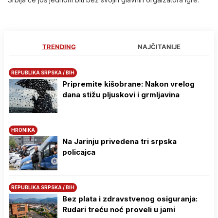
TRENDING
NAJČITANIJE
REPUBLIKA SRPSKA / BIH
Pripremite kišobrane: Nakon vrelog
dana stižu pljuskovi i grmljavina
HRONIKA
Na Јarinju privedena tri srpska
policajca
REPUBLIKA SRPSKA / BIH
Bez plata i zdravstvenog osiguranja:
Rudari treću noć proveli u jami