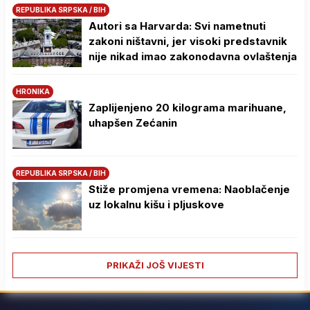
REPUBLIKA SRPSKA / BIH
Autori sa Harvarda: Svi nametnuti
zakoni ništavni, jer visoki predstavnik
nije nikad imao zakonodavna ovlaštenja
HRONIKA
Zaplijenjeno 20 kilograma marihuane,
uhapšen Zećanin
REPUBLIKA SRPSKA / BIH
Stiže promjena vremena: Naoblačenje
uz lokalnu kišu i pljuskove
PRIKAŽI JOŠ VIJESTI