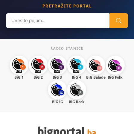
PRETRAŽITE PORTAL
Search
for:
RADIO STANICE
BiG 1
BiG 2
BiG 3
BiG 4
BiG Balade
BiG Folk
BiG iG
BiG Rock