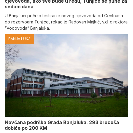
cjevovoda, ako sve bude u redu, Tunjice se pune za
sedam dana
U Banjaluci počelo testiranje novog cjevovoda od Centruma
do rezervoara Tunjice, rekao je Radovan Majkić, v.d. direktora
“Vodovoda” Banjaluka.
BANJA LUKA
Novčana podrška Grada Banjaluka: 293 brucoša
dobiće po 200 KM