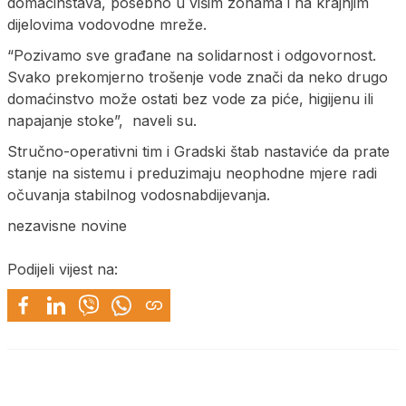
domaćinstava, posebno u višim zonama i na krajnjim
dijelovima vodovodne mreže.
“Pozivamo sve građane na solidarnost i odgovornost.
Svako prekomjerno trošenje vode znači da neko drugo
domaćinstvo može ostati bez vode za piće, higijenu ili
napajanje stoke”, naveli su.
Stručno-operativni tim i Gradski štab nastaviće da prate
stanje na sistemu i preduzimaju neophodne mjere radi
očuvanja stabilnog vodosnabdijevanja.
nezavisne novine
Podijeli vijest na: