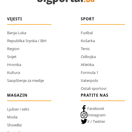
VIJESTI
SPORT
Banja Luka
Fudbal
Republika Srpska / BiH
Košarka
Region
Tenis
Svijet
Odbojka
Hronika
Atletika
Kultura
Formula 1
Saopštenje za medije
Vaterpolo
Ostali sportovi
MAGAZIN
PRATITE NAS
Facebook
Ljubav i seks
Instagram
Moda
X / Twitter
ShowBiz