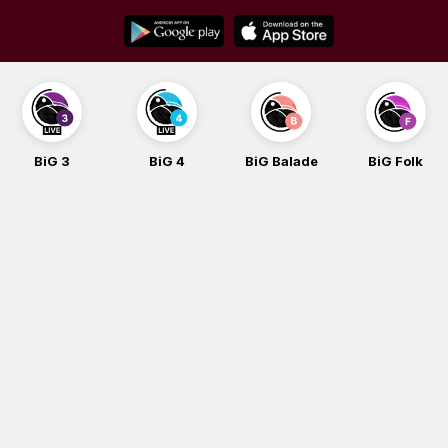
Skip
to
content
BiG 3
BiG 4
BiG Balade
BiG Folk