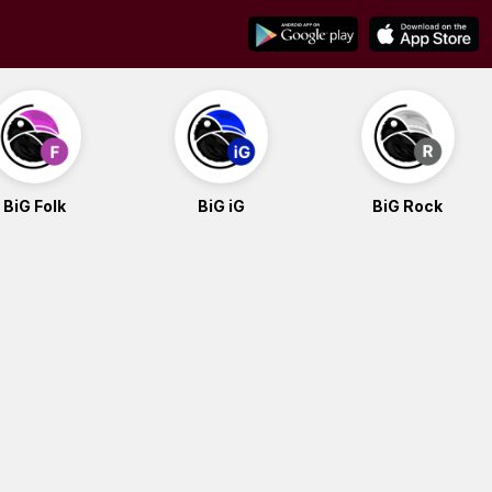
BiG Folk
BiG iG
BiG Rock