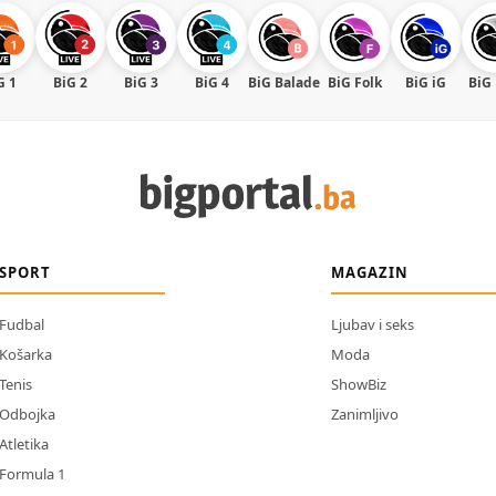
G 1
BiG 2
BiG 3
BiG 4
BiG Balade
BiG Folk
BiG iG
BiG
SPORT
MAGAZIN
Fudbal
Ljubav i seks
Košarka
Moda
Tenis
ShowBiz
Odbojka
Zanimljivo
Atletika
Formula 1