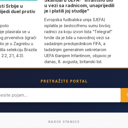
Skandal u UEFA: “Infantino bio
u vezi sa radnicom, unaprijedili
ti Srbije u
je i platili joj studije”
lijedi duel protiv
Evropska fudbalska unija (UEFA)
rpolo
isplatila je šestocifrenu sumu bivšoj
je plasirala se u
radnici za koju izvori lista “Telegraf”
og prvenstva (igrači
tvrde da je bila u navodnoj vezi sa
što je u Zagrebu u
sadašnjim predsjednikom FIFA, a
dila selekciju Brazila
tadašnjim generalnim sekretarom
 2:2, 2:1, 4:3).
UEFA Đanijem Infantinom, objavio je
danas, 8. avgusta, britanski list.
PRETRAŽITE PORTAL
ch
RADIO STANICE