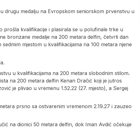
voju drugu medalju na Evropskom seniorskom prvenstvu u
prošla kvalifikacije i plasirala se u polufinale trke u
ivane bronzane medalje na 200 metara delfin, četvrti dan
m sedmim mjestom u kvalifikacijama na 100 metara njene
a.
nstvu u kvalifikacijama na 200 metara slobodnim stilom.
lista na 200 metara delfin Kenan Dračić koji je jutros
zović je plivao u vremenu 1.52.22 (27. mjesto), a Sergej
00 metara prsno sa ostvarenim vremenom 2.19.27 i zauzeo
Vučić na dionici 50 metara delfin, dok Iman Avdić očekuje