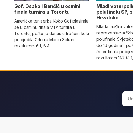
Gof, Osaka i Benčić u osmini
Mladi vaterpolis
finala turnira u Torontu
polufinalu SP, s
Hrvatske
Američka teniserka Koko Gof plasirala
Mlada muška vate
se u osminu finala VTA turnira u
reprezentacija Srbi
Torontu, pošto je danas u trećem kolu
polufinale Svjetsk
pobijedila Grkinju Mariju Sakari
do 16 godina), po
rezultatom 6:1, 6:4.
četvrtfinalu pobije
rezultatom 11:7 (3:1,
Sear
for: