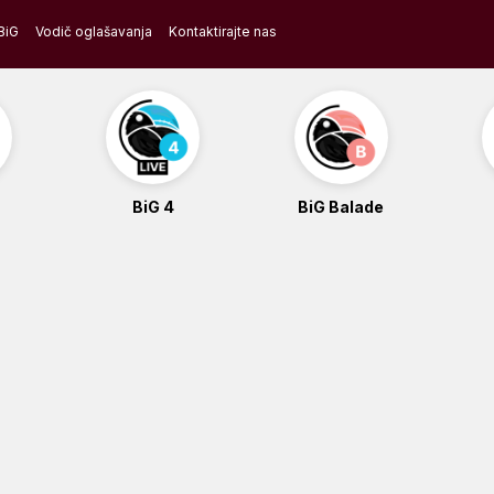
BiG
Vodič oglašavanja
Kontaktirajte nas
BiG 4
BiG Balade