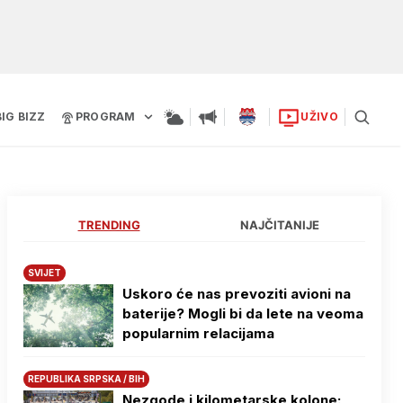
BIG BIZZ
PROGRAM
UŽIVO
TRENDING
NAJČITANIJE
SVIJET
Uskoro će nas prevoziti avioni na
baterije? Mogli bi da lete na veoma
popularnim relacijama
REPUBLIKA SRPSKA / BIH
Nezgode i kilometarske kolone: