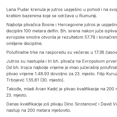
Lana Pudar krenula je jutros uspješno u pohod i na s
kratkim bazenima koje se održava u Rumuniji.
Najbolja plivačica Bosne i Hercegovine jutros je uspješno 
disciplini 100 metara delfin. Bh. sirena nakon juče ispl
evropske smotre otvorila je rezultatom 57.78 i konačni
omiljene discipline.
Polufinalne trke na rasporedu su večeras u 17.38 časov
Jutros su nastupila i tri bh. plivača na Evropskom prve
Od bh. trojca najbolje vrijeme je imao jučerašnji polufina
plivao vrijeme 1.48.93 dovoljno za 23. mjesto. Filip Kuru
Trbojević 1.55.81 (30. mjesto).
Takođe, mladi Arian Kadić je plivao kvalifikacije na 2
23. mjesto.
Danas kvalifikacije još plivaju Dino Sirotanović i David 
nastup na 200 metara mješovito.