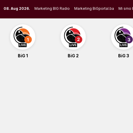
Skip
08. Aug 2026.
Marketing BIG Radio
Marketing BiGportal.ba
Mi smo 
to
content
BiG 1
BiG 2
BiG 3