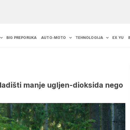
BIG PREPORUKA
AUTO-MOTO
TEHNOLOGIJA
EX YU
adišti manje ugljen-dioksida nego