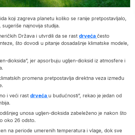
a koji zagreva planetu koliko se ranije pretpostavljalo,
sugeriše najnovija studija.
meričkih Država i utvrdili da se rast
drveća
često
nteze, što dovodi u pitanje dosadašnje klimatske modele,
n-dioksida”, jer apsorbuju ugljen-dioksid iz atmosfere i
a.
limatskih promena pretpostavlja direktna veza između
e.
no i veći rast
drveća
u budućnosti”, rekao je jedan od
bija.
odišnjeg unosa ugljen-dioksida zabeleženo je nakon što
sio oko 26 odsto.
čen na periode umerenih temperatura i vlage, dok sve