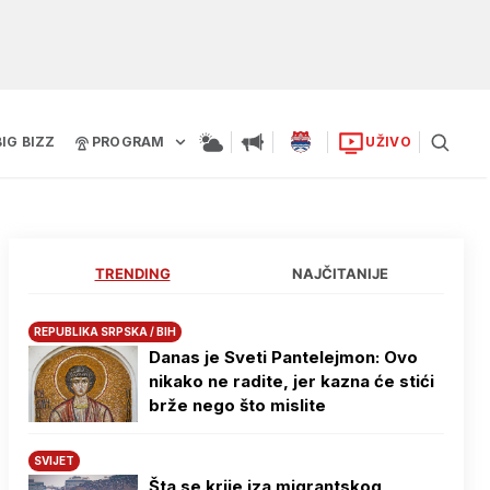
BIG BIZZ
PROGRAM
UŽIVO
TRENDING
NAJČITANIJE
REPUBLIKA SRPSKA / BIH
Danas je Sveti Pantelejmon: Ovo
nikako ne radite, jer kazna će stići
brže nego što mislite
SVIJET
Šta se krije iza migrantskog