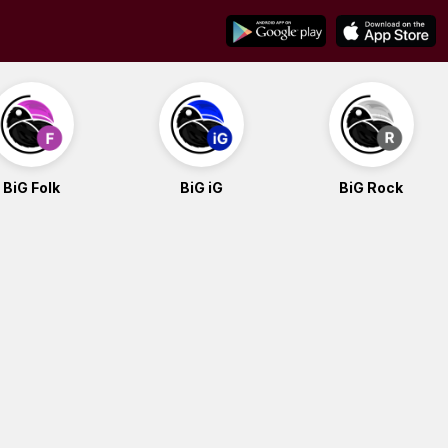
BiG Folk
BiG iG
BiG Rock