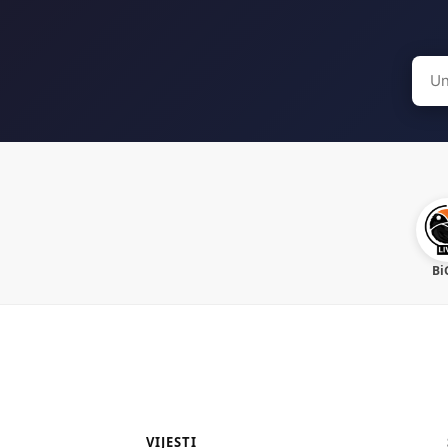
Sear
for:
Bi
VIJESTI