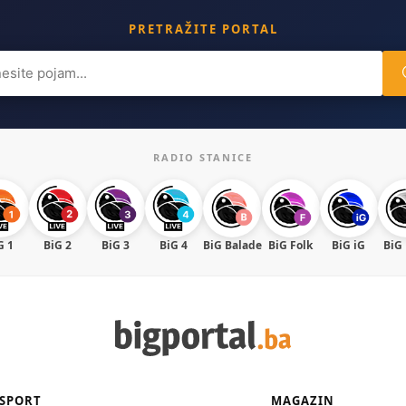
PRETRAŽITE PORTAL
ch
RADIO STANICE
G 1
BiG 2
BiG 3
BiG 4
BiG Balade
BiG Folk
BiG iG
BiG
SPORT
MAGAZIN