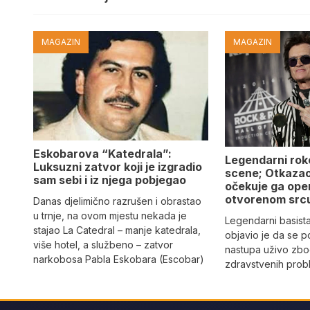
MAGAZIN
MAGAZIN
Eskobarova “Katedrala”:
Legendarni roke
Luksuzni zatvor koji je izgradio
scene; Otkazao
sam sebi i iz njega pobjegao
očekuje ga ope
otvorenom src
Danas djelimično razrušen i obrastao
u trnje, na ovom mjestu nekada je
Legendarni basista
stajao La Catedral – manje katedrala,
objavio je da se po
više hotel, a službeno – zatvor
nastupa uživo zbog
narkobosa Pabla Eskobara (Escobar)
zdravstvenih prob