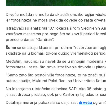
Drveće možda ne može da skladišti onoliko ugljen-dioksid
jer fotosinteza ne mora uvek da dovede do rasta drveta, 
Istraživači su analizirali 137 lokacija širom Sjedinjenih A
završava mesecima pre nego što se završi period fotosi
preneo je danas “Gardijan”.
Šume
se smatraju ključnim prirodnim “rezervoarom uglje
skladište ga u biomasi tokom dugog vremenskog period
Međutim, naučnici su naveli da se u mnogim modelima k
fotosinteze i rasta, što nova istraživanja dovode u pitanj
“Samo zato što postoji više fotosinteze, to ne znači nuž
autora studije, Mukund Palat Rao, sa Univerziteta Kolum
Na lokacijama u istočnim delovima SAD, oko 36 odsto g
je rast drveća prestao, dok je u Kaliforniji taj udeo izno
Detaljnija merenja pokazala su da je rast
drveća
ograni