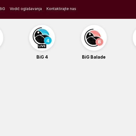
BiG
Vodič oglašavanja
Kontaktirajte nas
BiG 4
BiG Balade