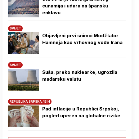
cunamija i udara na špansku
enklavu
SVIJET
Objavljeni prvi snimci Modžtabe
Hamneja kao vrhovnog vođe Irana
SVIJET
Suša, preko nuklearke, ugrozila
mađarsku valutu
REPUBLIKA SRPSKA / BIH
Pad inflacije u Republici Srpskoj,
pogled uperen na globalne rizike