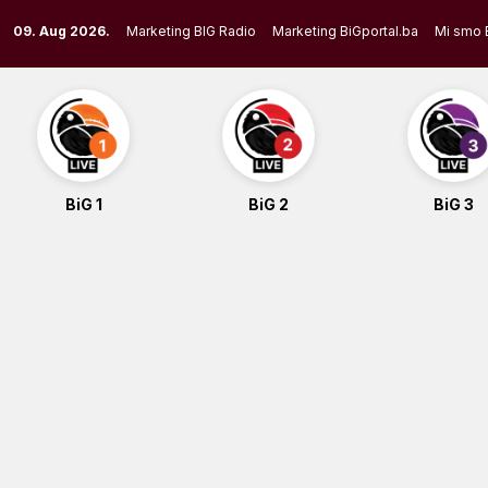
Skip
09. Aug 2026.
Marketing BIG Radio
Marketing BiGportal.ba
Mi smo 
to
content
BiG 1
BiG 2
BiG 3