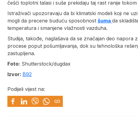
češći toplotni talasi i suše prekidaju taj rast ranije tokom
Istraživači upozoravaju da bi klimatski modeli koji ne uz
mogli da precene buduću sposobnost
šuma
da skladišt
temperatura i smanjene vlažnosti vazduha.
Studija, takođe, naglašava da se značajan deo napora za 
procese poput pošumljavanja, dok su tehnološka rešenja 
zastupljena.
Foto:
Shutterstock/dugdax
Izvor:
B92
Podijeli vijest na: