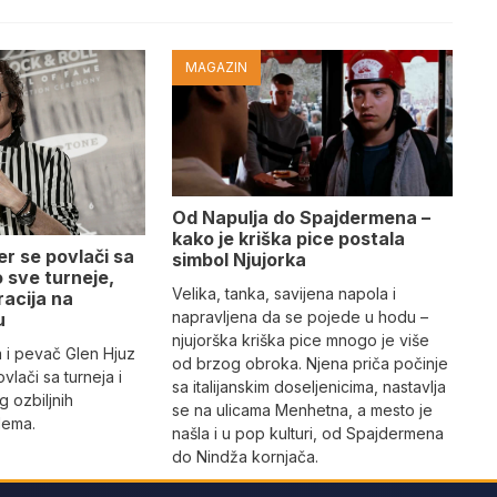
MAGAZIN
Od Napulja do Spajdermena –
kako je kriška pice postala
r se povlači sa
simbol Njujorka
 sve turneje,
Velika, tanka, savijena napola i
racija na
napravljena da se pojede u hodu –
u
njujorška kriška pice mnogo je više
 i pevač Glen Hjuz
od brzog obroka. Njena priča počinje
vlači sa turneja i
sa italijanskim doseljenicima, nastavlja
 ozbiljnih
se na ulicama Menhetna, a mesto je
lema.
našla i u pop kulturi, od Spajdermena
do Nindža kornjača.