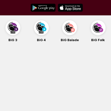
Skip
to
content
BiG 3
BiG 4
BiG Balade
BiG Folk