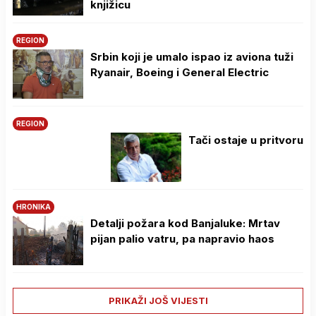
knjižicu
REGION
Srbin koji je umalo ispao iz aviona tuži
Ryanair, Boeing i General Electric
REGION
Tači ostaje u pritvoru
HRONIKA
Detalji požara kod Banjaluke: Mrtav
pijan palio vatru, pa napravio haos
PRIKAŽI JOŠ VIJESTI