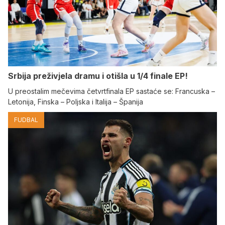
Srbija preživjela dramu i otišla u 1/4 finale EP!
U preostalim mečevima četvrtfinala EP sastaće se: Francuska –
Letonija, Finska – Poljska i Italija – Španija
FUDBAL