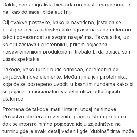
Dakle, centar igrališta biće udarno mesto ceremonije, a
ne, kao do sada, bliže aut liniji.
Cilj ovakve postavke, kako je navedeno, jeste da se
postigne jače zajedništvo kako igrača na samom terenu
tako i povezanost sa svojim navijačima. Takva slika, uz
kolorit zastava i pirotehniku, pritom pojačana
najsavremenijom produkcijom, trebalo bi da pojača sam
utisak spektakla.
Takođe, kako turnir bude odmicao, ceremonija će
uključivati nove elemente. Među njima je i pirotehnika,
koja će se postepeno uvoditi u kasnijim rundama kako bi
se pojačao emocionalni i vizuelni uticaj odlučujućih
utakmica.
Promena će takođe imati i interni uticaj na timove.
Prisustvo startera i rezervnih igrača u istom prostoru
dok se intonira himna pojačava ideju zajedništva na
turniru gde je svaki detalj važan i gde “dubina” tima može