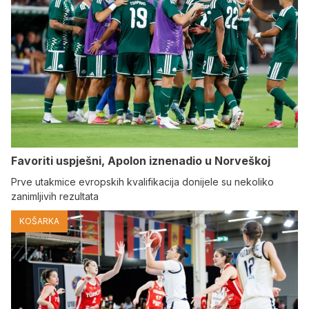
Favoriti uspješni, Apolon iznenadio u Norveškoj
Prve utakmice evropskih kvalifikacija donijele su nekoliko
zanimljivih rezultata
KOŠARKA