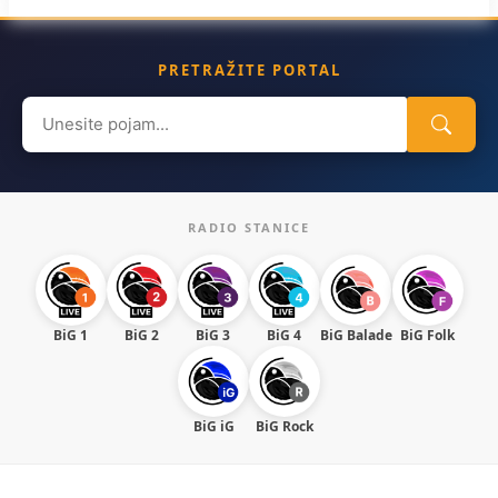
PRETRAŽITE PORTAL
Search
for:
RADIO STANICE
BiG 1
BiG 2
BiG 3
BiG 4
BiG Balade
BiG Folk
BiG iG
BiG Rock