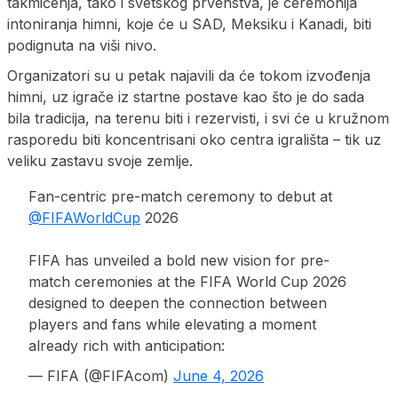
takmičenja, tako i svetskog prvenstva, je ceremonija
intoniranja himni, koje će u SAD, Meksiku i Kanadi, biti
podignuta na viši nivo.
Organizatori su u petak najavili da će tokom izvođenja
himni, uz igrače iz startne postave kao što je do sada
bila tradicija, na terenu biti i rezervisti, i svi će u kružnom
rasporedu biti koncentrisani oko centra igrališta – tik uz
veliku zastavu svoje zemlje.
Fan-centric pre-match ceremony to debut at
@FIFAWorldCup
2026
FIFA has unveiled a bold new vision for pre-
match ceremonies at the FIFA World Cup 2026
designed to deepen the connection between
players and fans while elevating a moment
already rich with anticipation:
— FIFA (@FIFAcom)
June 4, 2026