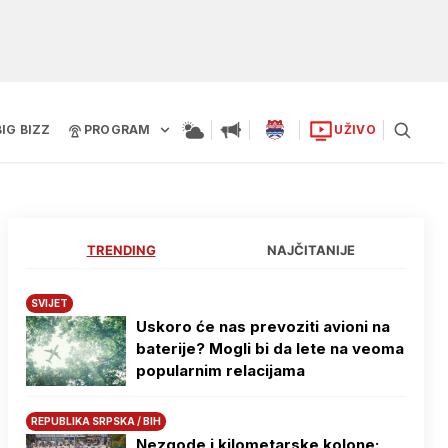
BIG BIZZ
PROGRAM
UŽIVO
TRENDING
NAJČITANIJE
SVIJET
Uskoro će nas prevoziti avioni na
baterije? Mogli bi da lete na veoma
popularnim relacijama
REPUBLIKA SRPSKA / BIH
Nezgode i kilometarske kolone: