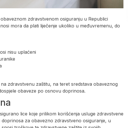
 obaveznom zdravstvenom osiguranju u Republici
rinosi mora da plati liječenje ukoliko u međuvremenu, do
nosi nisu uplaćeni
uranike
a
 na zdravstvenu zaštitu, na teret sredstava obaveznog
 dospjele obaveze po osnovu doprinosa.
ona
“osigurano lice koje prilikom korišćenja usluge zdravstvene
 doprinosa za obavezno zdravstveno osiguranje, u
snosi troškove te zdravstvene zaštite iz svojih