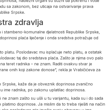
oprinosa, nadležni organi su dužni da pokrenu i vode
adu sa zakonom, bez uticaja na ostvarivanje prava
blike Srpske.
tra zdravlja
a i stambeno-komunalne djelatnosti Republike Srpske,
doprinosi plaća liječenje i onda sredstva potražuje od
 platu. Poslodavac mu isplaćuje neto platu, a ostatak
lodavac taj dio sredstava plaća. Zašto je njima ovo palo
 na teret radnika – ne znam. Raditi ovakvu stvar je
ane onih koji zakone donose”, rekla je Vrabičićeva za
ke Srpske, kaže da je obveznik doprinosa zvanično
 u ime radnika, po zakonu uplatilac doprinosa.
 ne znam zašto su ušli u tu varijantu, kada su i do sada
latimo doprinose. Ja mislim da to treba riješiti na način