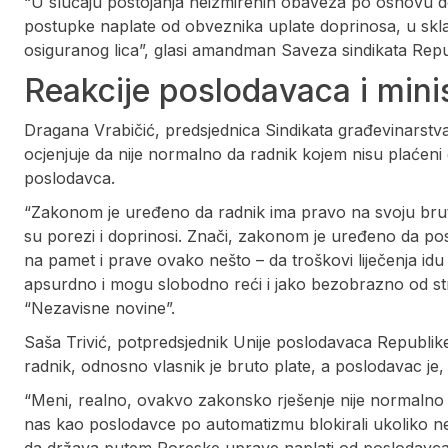
“U slučaju postojanja neizmirenih obaveza po osnovu d
postupke naplate od obveznika uplate doprinosa, u skl
osiguranog lica”, glasi amandman Saveza sindikata Repu
Reakcije poslodavaca i minis
Dragana Vrabičić, predsjednica Sindikata građevinarstv
ocjenjuje da nije normalno da radnik kojem nisu plaćeni 
poslodavca.
“Zakonom je uređeno da radnik ima pravo na svoju bruto
su porezi i doprinosi. Znači, zakonom je uređeno da pos
na pamet i prave ovako nešto – da troškovi liječenja idu
apsurdno i mogu slobodno reći i jako bezobrazno od str
“Nezavisne novine”.
Saša Trivić, potpredsjednik Unije poslodavaca Republi
radnik, odnosno vlasnik je bruto plate, a poslodavac je,
“Meni, realno, ovakvo zakonsko rješenje nije normalno i
nas kao poslodavce po automatizmu blokirali ukoliko ne p