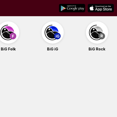
BiG Folk
BiG iG
BiG Rock