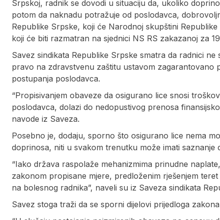
Srpskoj, radnik se dovodi u situaciju da, ukoliko doprino
potom da naknadu potražuje od poslodavca, dobrovoljno 
Republike Srpske, koji će Narodnoj skupštini Republike
koji će biti razmatran na sjednici NS RS zakazanoj za 19
Savez sindikata Republike Srpske smatra da radnici ne sm
pravo na zdravstvenu zaštitu ustavom zagarantovano pra
postupanja poslodavca.
“Propisivanjem obaveze da osigurano lice snosi troško
poslodavca, dolazi do nedopustivog prenosa finansijsko
navode iz Saveza.
Posebno je, dodaju, sporno što osigurano lice nema mo
doprinosa, niti u svakom trenutku može imati saznanje da
“Iako država raspolaže mehanizmima prinudne naplate, u
zakonom propisane mjere, predloženim rješenjem teret p
na bolesnog radnika”, naveli su iz Saveza sindikata Rep
Savez stoga traži da se sporni dijelovi prijedloga zakona 