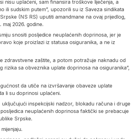
si nisu uplaćeni, sam finansira troškove liječenja, a
ili sudskim putem”, upozorili su iz Saveza sindikata
 Srpske (NS RS) uputiti amandmane na ovaj prijedlog,
. maj 2026. godine.
iju snositi posljedice neuplaćenih doprinosa, jer je
vo koje proizlazi iz statusa osiguranika, a ne iz
ve zdravstvene zaštite, a potom potražuje naknadu od
g rizika sa obveznika uplate doprinosa na osiguranika”,
gućnost da utiče na izvršavanje obaveze uplate
 li su doprinosi uplaćeni.
ključujući inspekcijski nadzor, blokadu računa i druge
osljedica neuplaćenih doprinosa faktički se prebacuje
ublike Srpske.
mijenjaju.