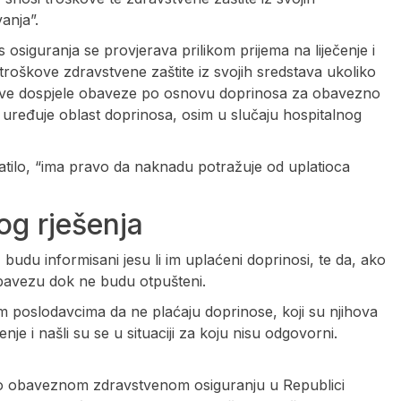
anja”.
 osiguranja se provjerava prilikom prijema na liječenje i
troškove zdravstvene zaštite iz svojih sredstava ukoliko
e sve dospjele obaveze po osnovu doprinosa za obavezno
 uređuje oblast doprinosa, osim u slučaju hospitalnog
latilo, “ima pravo da naknadu potražuje od uplatioca
og rješenja
 budu informisani jesu li im uplaćeni doprinosi, te da, ako
obavezu dok ne budu otpušteni.
im poslodavcima da ne plaćaju doprinose, koji su njihova
enje i našli su se u situaciji za koju nisu odgovorni.
o obaveznom zdravstvenom osiguranju u Republici