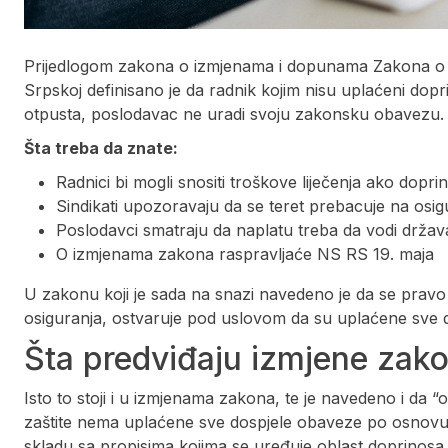
Prijedlogom zakona o izmjenama i dopunama Zakona o
Srpskoj definisano je da radnik kojim nisu uplaćeni dop
otpusta, poslodavac ne uradi svoju zakonsku obavezu.
Šta treba da znate:
Radnici bi mogli snositi troškove liječenja ako dopri
Sindikati upozoravaju da se teret prebacuje na osig
Poslodavci smatraju da naplatu treba da vodi držav
O izmjenama zakona raspravljaće NS RS 19. maja
U zakonu koji je sada na snazi navedeno je da se pravo
osiguranja, ostvaruje pod uslovom da su uplaćene sve
Šta predviđaju izmjene zak
Isto to stoji i u izmjenama zakona, te je navedeno i da 
zaštite nema uplaćene sve dospjele obaveze po osnovu
skladu sa propisima kojima se uređuje oblast doprinosa, 