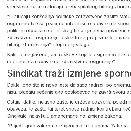
sredstava, osim u slučaju prehospitalnog hitnog zbrinjav
“U slučaju korišćenja bolničke zdravstvene zaštite status
osigurano lice se pismeno informiše o obavezi da snosi 
prilikom otpusta sa bolničkog liječenja nema uplaćen
zdravstveno osiguranje u skladu sa propisima kojima se
hitnog zbrinjavanja”, stoji u prijedlogu.
Kako je naglašeno, za troškove koje je osigurano lice p
doprinosa za obavezno zdravstveno osiguranje”.
Sindikat traži izmjene sporn
Dakle, ono što je novo jeste da sada radnici, po prijemu,
nisu, plaćaju liječenje ako poslodavac ne završi svoju 
Ostaje, dakle, nejasno zašto je država dozvolila pojedin
obaveza, te zašto taj teret snose radnici koji trebaju liječ
Sindikalci najavljuju amandmane na izmjene zakona.
“Prijedlogom zakona o izmjenama i dopunama Zakona 