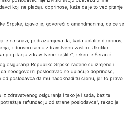
ako poslodavac nije izvršio svoju obavezu u ime
davci koji ne plaćaju doprinose, kaže da je to već pitanje
blike Srpske, izjavio je, govoreći o amandmanima, da će se
ji je na snazi, podrazumijeva da, kada uplatite doprinos,
uranja, odnosno samu zdravstvenu zaštitu. Ukoliko
 po pitanju zdravstvene zaštite”, rekao je Šeranić.
og osiguranja Republike Srpske rađene su izmjene i
u da neodgovorni poslodavac ne uplaćuje doprinose,
e od poslodavca da mu nadoknadi tu cijenu, jer to pravo
iz zdravstvenog osiguranja i tako je i sada, bez te
tražuje refundaciju od strane poslodavca”, rekao je