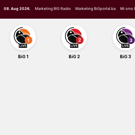
Skip
08. Aug 2026.
Marketing BIG Radio
Marketing BiGportal.ba
Mi smo 
to
content
BiG 1
BiG 2
BiG 3