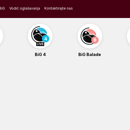
BiG
Vodič oglašavanja
Kontaktirajte nas
BiG 4
BiG Balade