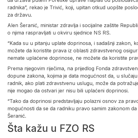
da država putem Poreske uprave naplati od poslodavca 
radnika”, rekao je Trivić, koji, upitan otkud uopšte poslo
za državu.
Alen Šeranić, ministar zdravlja i socijalne zaštite Repu
o njima raspravljati u okviru sjednice NS RS.
“Kada su u pitanju uplate doprinosa, i sadašnji zakon, ko
možete da koristite prava iz oblasti zdravstvenog osig
nemate uplaćene doprinose, ne možete da koristite prava
Prema njegovim riječima, na prijedlog Fonda zdravstven
dopune zakona, kojima je data mogućnost da, u slučaj
radnik, ako plati zdravstvenu uslugu, može da potražuj
nije mogao da ostvari jer nisu bili uplaćeni doprinosi.
“Tako da doprinosi predstavljaju polazni osnov za pravo 
mogućnosti da se da radniku pravo samim zakonom da po
Šeranić.
Šta kažu u FZO RS