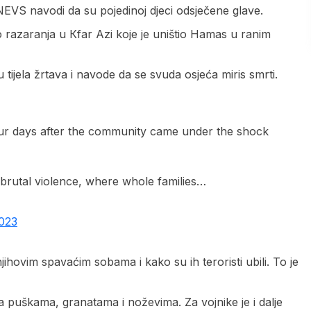
EVS navodi da su pojedinoj djeci odsječene glave.
 razaranja u Кfar Azi koje je uništio Hamas u ranim
tijela žrtava i navode da se svuda osjeća miris smrti.
, four days after the community came under the shock
 brutal violence, where whole families…
2023
njihovim spavaćim sobama i kako su ih teroristi ubili. To je
 puškama, granatama i noževima. Za vojnike je i dalje