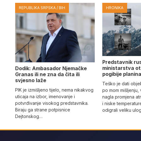
REPUBLIKA SRPSKA / BIH
HRONIKA
Predstavnik ru
ministarstva ot
Dodik: Ambasador Njemačke
pogibije planina
Granas ili ne zna da čita ili
svjesno laže
Teško je dati objek
PIK je izmišljeno tijelo, nema nikakvog
po mom mišljenju, 
uticaja na izbor, imenovanje i
nagla promjena at
potvrđivanje visokog predstavnika.
i niske temperatur
Biraju ga strane potpisnice
odigrali veliku ulo
Dejtonskog…