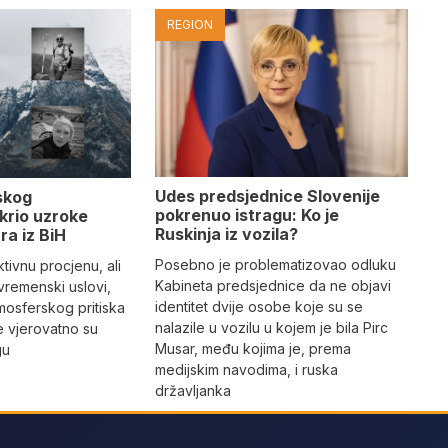
REGION
Udes predsjednice Slovenije
skog
pokrenuo istragu: Ko je
krio uzroke
Ruskinja iz vozila?
ra iz BiH
Posebno je problematizovao odluku
tivnu procjenu, ali
Kabineta predsjednice da ne objavi
vremenski uslovi,
identitet dvije osobe koje su se
mosferskog pritiska
nalazile u vozilu u kojem je bila Pirc
e vjerovatno su
Musar, među kojima je, prema
gu
medijskim navodima, i ruska
državljanka