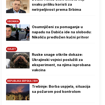
svaku priliku koristi za
netrpeljivost prema Srbima
HRONIKA
Osumnjičeni za pomaganje u
napadu na Dabića ide na slobodu:
Nikoliću predložen kućni pritvor
SVIJET
Ruske snage otkrile dokaze:
Ukrajinski vojnici poslužili za
eksperiment, na njima isprobana
vakcina
REPUBLIKA SRPSKA / BIH
Trebinje: Borba uspjela, situacija
sa požarom pod kontrolom