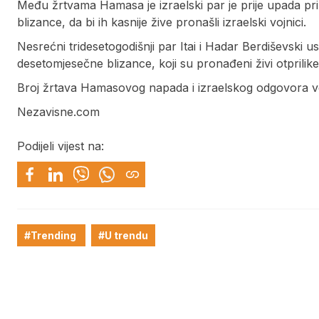
Među žrtvama Hamasa je izraelski par je prije upada pri
blizance, da bi ih kasnije žive pronašli izraelski vojnici.
Nesrećni tridesetogodišnji par Itai i Hadar Berdiševski u
desetomjesečne blizance, koji su pronađeni živi otprilik
Broj žrtava Hamasovog napada i izraelskog odgovora ve
Nezavisne.com
Podijeli vijest na:
#Trending
#U trendu