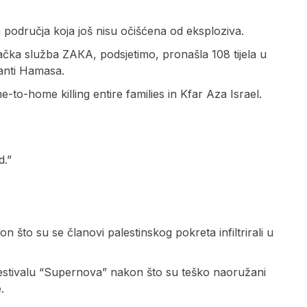
 područja koja još nisu očišćena od eksploziva.
ačka služba ZAКA, podsjetimo, pronašla 108 tijela u
tanti Hamasa.
o-home killing entire families in Kfar Aza Israel.
d.”
što su se članovi palestinskog pokreta infiltrirali u
estivalu “Supernova” nakon što su teško naoružani
.