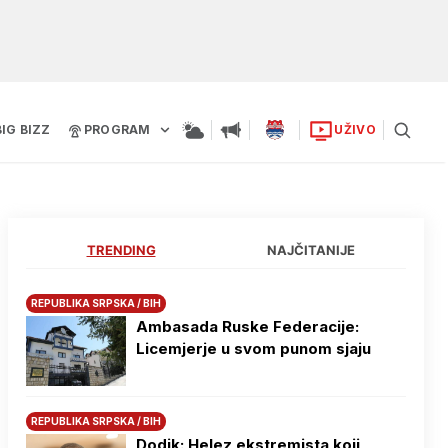
BIG BIZZ
PROGRAM
UŽIVO
TRENDING
NAJČITANIJE
REPUBLIKA SRPSKA / BIH
Ambasada Ruske Federacije:
Licemjerje u svom punom sjaju
REPUBLIKA SRPSKA / BIH
Dodik: Helez ekstremista koji