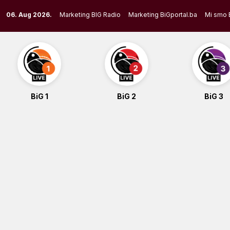
Skip
06. Aug 2026.
Marketing BIG Radio
Marketing BiGportal.ba
Mi smo 
to
content
BiG 1
BiG 2
BiG 3