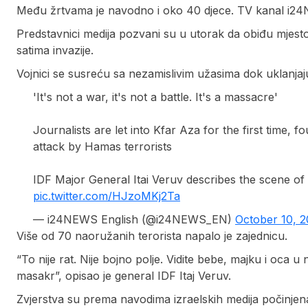
Među žrtvama je navodno i oko 40 djece. TV kanal i24N
Predstavnici medija pozvani su u utorak da obiđu mjesto
satima invazije.
Vojnici se susreću sa nezamislivim užasima dok uklanjaju 
'It's not a war, it's not a battle. It's a massacre'
Journalists are let into Kfar Aza for the first time
attack by Hamas terrorists
IDF Major General Itai Veruv describes the scene of
pic.twitter.com/HJzoMKj2Ta
— i24NEWS English (@i24NEWS_EN)
October 10, 
Više od 70 naoružanih terorista napalo je zajednicu.
“To nije rat. Nije bojno polje. Vidite bebe, majku i oca u 
masakr”, opisao je general IDF Itaj Veruv.
Zvjerstva su prema navodima izraelskih medija počinjena