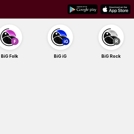
BiG Folk
BiG iG
BiG Rock