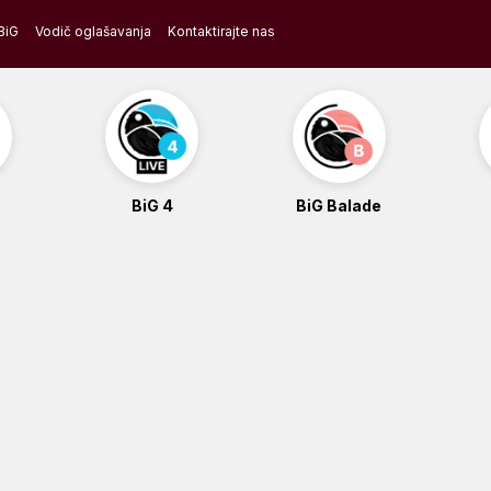
BiG
Vodič oglašavanja
Kontaktirajte nas
BiG 4
BiG Balade