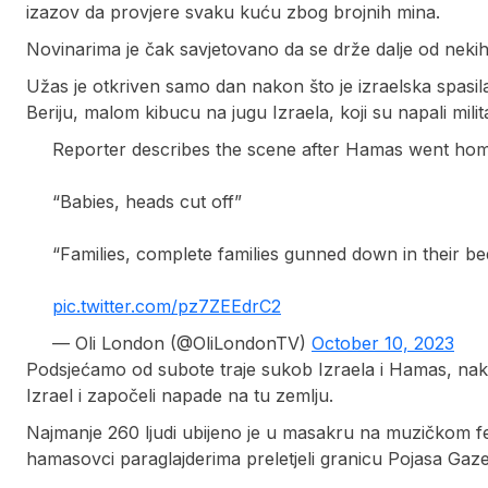
izazov da provjere svaku kuću zbog brojnih mina.
Novinarima je čak savjetovano da se drže dalje od nekih
Užas je otkriven samo dan nakon što je izraelska spasil
Beriju, malom kibucu na jugu Izraela, koji su napali mili
Reporter describes the scene after Hamas went home-t
“Babies, heads cut off”
“Families, complete families gunned down in their be
pic.twitter.com/pz7ZEEdrC2
— Oli London (@OliLondonTV)
October 10, 2023
Podsjećamo od subote traje sukob Izraela i Hamas, nakon 
Izrael i započeli napade na tu zemlju.
Najmanje 260 ljudi ubijeno je u masakru na muzičkom f
hamasovci paraglajderima preletjeli granicu Pojasa Gaze