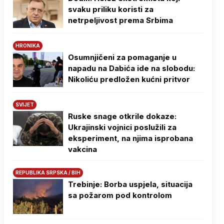
svaku priliku koristi za
netrpeljivost prema Srbima
HRONIKA
Osumnjičeni za pomaganje u
napadu na Dabića ide na slobodu:
Nikoliću predložen kućni pritvor
SVIJET
Ruske snage otkrile dokaze:
Ukrajinski vojnici poslužili za
eksperiment, na njima isprobana
vakcina
REPUBLIKA SRPSKA / BIH
Trebinje: Borba uspjela, situacija
sa požarom pod kontrolom