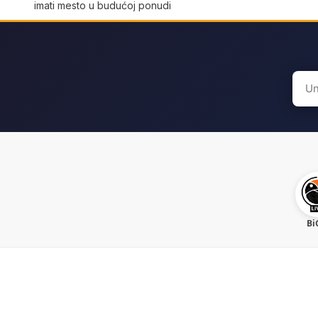
imati mesto u budućoj ponudi
Sear
for:
Bi