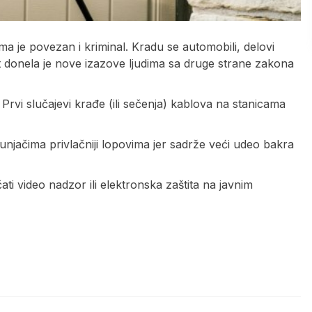
ima je povezan i kriminal. Kradu se automobili, delovi
t donela je nove izazove ljudima sa druge strane zakona
 Prvi slučajevi krađe (ili sečenja) kablova na stanicama
punjačima privlačniji lopovima jer sadrže veći udeo bakra
i video nadzor ili elektronska zaštita na javnim