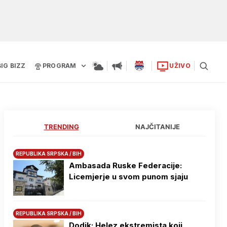
BIG BIZZ
PROGRAM
UŽIVO
TRENDING
NAJČITANIJE
REPUBLIKA SRPSKA / BIH
Ambasada Ruske Federacije:
Licemjerje u svom punom sjaju
REPUBLIKA SRPSKA / BIH
Dodik: Helez ekstremista koji