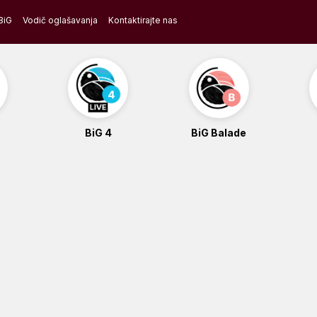
BiG
Vodič oglašavanja
Kontaktirajte nas
BiG 4
BiG Balade