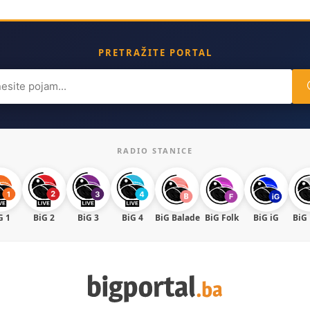
PRETRAŽITE PORTAL
ch
RADIO STANICE
G 1
BiG 2
BiG 3
BiG 4
BiG Balade
BiG Folk
BiG iG
BiG