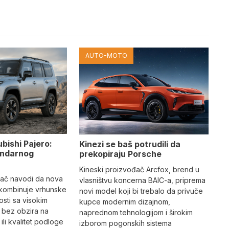
AUTO-MOTO
ubishi Pajero:
Kinezi se baš potrudili da
gendarnog
prekopiraju Porsche
Kineski proizvođač Arcfox, brend u
đač navodi da nova
vlasništvu koncerna BAIC-a, priprema
 kombinuje vrhunske
novi model koji bi trebalo da privuče
sti sa visokim
kupce modernim dizajnom,
 bez obzira na
naprednom tehnologijom i širokim
li kvalitet podloge
izborom pogonskih sistema