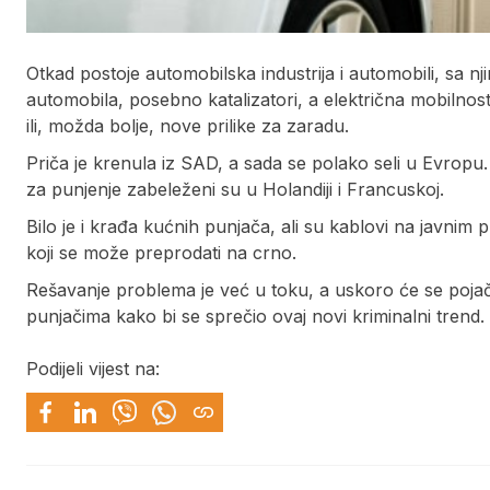
Otkad postoje automobilska industrija i automobili, sa nj
automobila, posebno katalizatori, a električna mobilnos
ili, možda bolje, nove prilike za zaradu.
Priča je krenula iz SAD, a sada se polako seli u Evropu.
za punjenje zabeleženi su u Holandiji i Francuskoj.
Bilo je i krađa kućnih punjača, ali su kablovi na javnim 
koji se može preprodati na crno.
Rešavanje problema je već u toku, a uskoro će se pojačat
punjačima kako bi se sprečio ovaj novi kriminalni trend.
Podijeli vijest na: