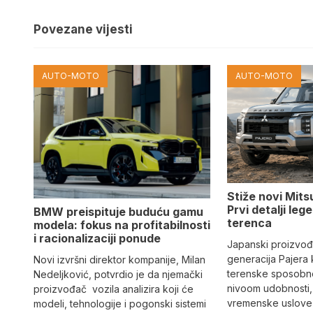
Povezane vijesti
AUTO-MOTO
AUTO-MOTO
Stiže novi Mits
Prvi detalji le
BMW preispituje buduću gamu
terenca
modela: fokus na profitabilnosti
i racionalizaciji ponude
Japanski proizvo
generacija Pajera
Novi izvršni direktor kompanije, Milan
terenske sposobno
Nedeljković, potvrdio je da njemački
nivoom udobnosti,
proizvođač vozila analizira koji će
vremenske uslove i
modeli, tehnologije i pogonski sistemi