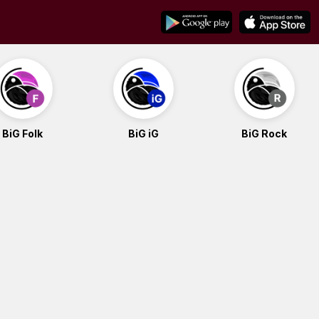
BiG Folk
BiG iG
BiG Rock