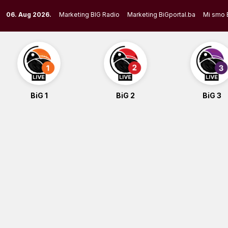
Skip
06. Aug 2026.
Marketing BIG Radio
Marketing BiGportal.ba
Mi smo 
to
content
BiG 1
BiG 2
BiG 3