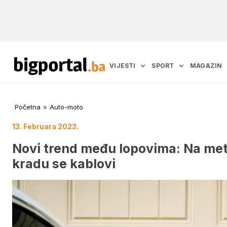
VIJESTI
SPORT
MAGAZIN
Početna
»
Auto-moto
13. Februara 2023.
Novi trend među lopovima: Na meti 
kradu se kablovi