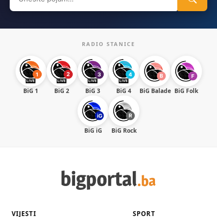
for:
RADIO STANICE
BiG 1
BiG 2
BiG 3
BiG 4
BiG Balade
BiG Folk
BiG iG
BiG Rock
VIJESTI
SPORT