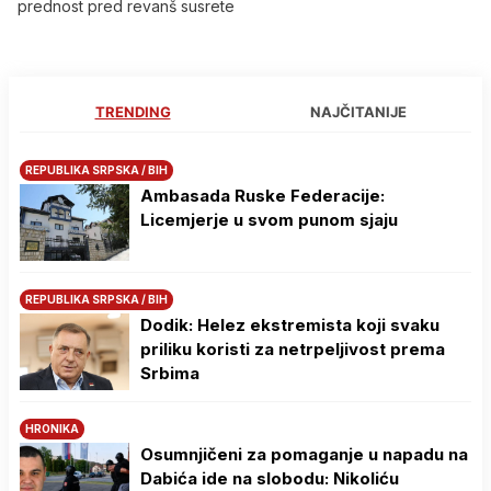
prednost pred revanš susrete
TRENDING
NAJČITANIJE
REPUBLIKA SRPSKA / BIH
Ambasada Ruske Federacije:
Licemjerje u svom punom sjaju
REPUBLIKA SRPSKA / BIH
Dodik: Helez ekstremista koji svaku
priliku koristi za netrpeljivost prema
Srbima
HRONIKA
Osumnjičeni za pomaganje u napadu na
Dabića ide na slobodu: Nikoliću