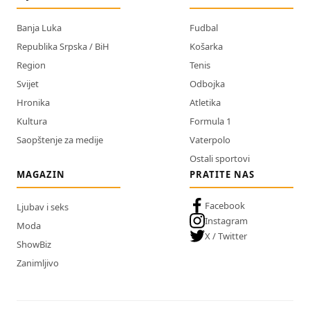
Banja Luka
Fudbal
Republika Srpska / BiH
Košarka
Region
Tenis
Svijet
Odbojka
Hronika
Atletika
Kultura
Formula 1
Saopštenje za medije
Vaterpolo
Ostali sportovi
MAGAZIN
PRATITE NAS
Facebook
Ljubav i seks
Instagram
Moda
X / Twitter
ShowBiz
Zanimljivo