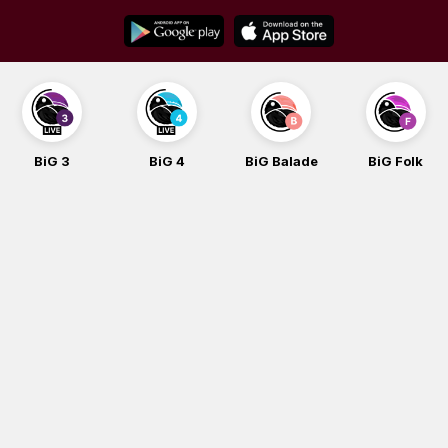
Skip
to
content
BiG 4
BiG Balade
BiG Folk
BiG iG