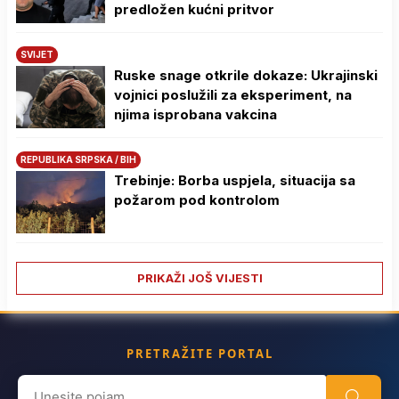
predložen kućni pritvor
SVIJET
Ruske snage otkrile dokaze: Ukrajinski
vojnici poslužili za eksperiment, na
njima isprobana vakcina
REPUBLIKA SRPSKA / BIH
Trebinje: Borba uspjela, situacija sa
požarom pod kontrolom
PRIKAŽI JOŠ VIJESTI
PRETRAŽITE PORTAL
Search