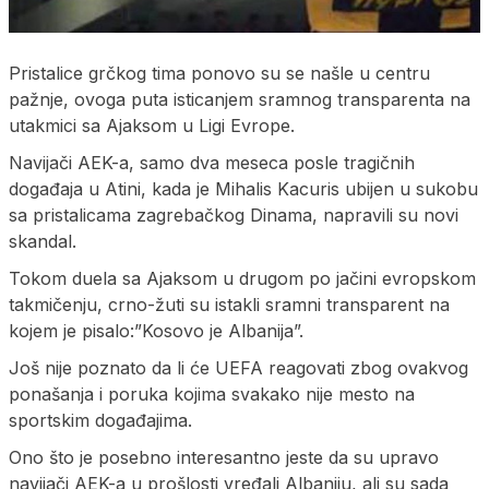
Pristalice grčkog tima ponovo su se našle u centru
pažnje, ovoga puta isticanjem sramnog transparenta na
utakmici sa Ajaksom u Ligi Evrope.
Navijači AEK-a, samo dva meseca posle tragičnih
događaja u Atini, kada je Mihalis Kacuris ubijen u sukobu
sa pristalicama zagrebačkog Dinama, napravili su novi
skandal.
Tokom duela sa Ajaksom u drugom po jačini evropskom
takmičenju, crno-žuti su istakli sramni transparent na
kojem je pisalo:”Kosovo je Albanija”.
Još nije poznato da li će UEFA reagovati zbog ovakvog
ponašanja i poruka kojima svakako nije mesto na
sportskim događajima.
Ono što je posebno interesantno jeste da su upravo
navijači AEK-a u prošlosti vređali Albaniju, ali su sada