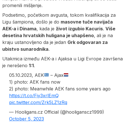
promenili mišljenje.
Podsetimo, početkom avgusta, tokom kvalifikacija za
Ligu šampiona, došlo je do
masovne tuče navijača
AEK-a i Dinama
, kada je
život izgubio Kacuris
.
Više
desetina hrvatskih huligana je uhapšeno
, ali je na
kraju ustanovljeno da je jedan
Grk odgovaran za
ubistvo sunarodnika
.
Utakmica između AEK-a i Ajaksa u Ligi Evrope završena
je nerešeno
1:1
.
05.10.2023, AEK
– Ajax
1) photo: AEK fans now
2) photo: Meanwhile AEK fans some years ago
https://t.co/Fjy3xrlEmQ
pic.twitter.com/Zrk5LZ1zRq
— Hooligans.cz Official (@hooliganscz1999)
October 5, 2023