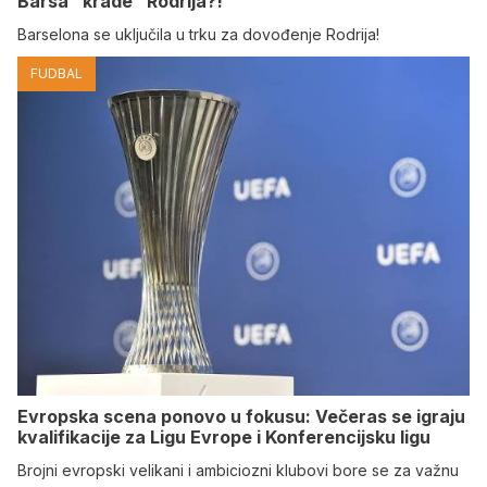
Barsa “krade” Rodrija?!
Barselona se uključila u trku za dovođenje Rodrija!
FUDBAL
Evropska scena ponovo u fokusu: Večeras se igraju
kvalifikacije za Ligu Evrope i Konferencijsku ligu
Brojni evropski velikani i ambiciozni klubovi bore se za važnu