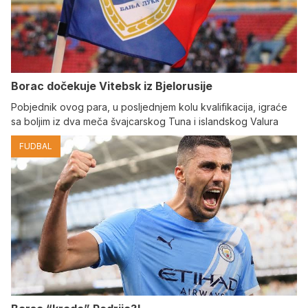
Borac dočekuje Vitebsk iz Bjelorusije
Pobjednik ovog para, u posljednjem kolu kvalifikacija, igraće
sa boljim iz dva meča švajcarskog Tuna i islandskog Valura
FUDBAL