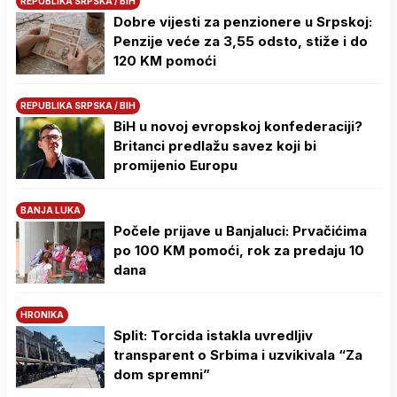
REPUBLIKA SRPSKA / BIH
Dobre vijesti za penzionere u Srpskoj:
Penzije veće za 3,55 odsto, stiže i do
120 KM pomoći
REPUBLIKA SRPSKA / BIH
BiH u novoj evropskoj konfederaciji?
Britanci predlažu savez koji bi
promijenio Europu
BANJA LUKA
Počele prijave u Banjaluci: Prvačićima
po 100 KM pomoći, rok za predaju 10
dana
HRONIKA
Split: Torcida istakla uvredljiv
transparent o Srbima i uzvikivala “Za
dom spremni”