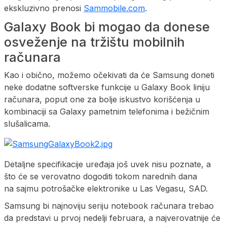
ekskluzivno prenosi
Sammobile.com
.
Galaxy Book bi mogao da donese
osveženje na tržištu mobilnih
računara
Kao i obično, možemo očekivati da će Samsung doneti
neke dodatne softverske funkcije u Galaxy Book liniju
računara, poput one za bolje iskustvo korišćenja u
kombinaciji sa Galaxy pametnim telefonima i bežičnim
slušalicama.
Detaljne specifikacije uređaja još uvek nisu poznate, a
što će se verovatno dogoditi tokom narednih dana
na sajmu potrošačke elektronike u Las Vegasu, SAD.
Samsung bi najnoviju seriju notebook računara trebao
da predstavi u prvoj nedelji februara, a najverovatnije će