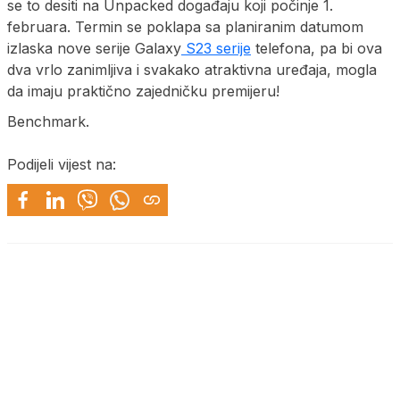
se to desiti na Unpacked događaju koji počinje 1.
februara. Termin se poklapa sa planiranim datumom
izlaska nove serije Galaxy
S23 serije
telefona, pa bi ova
dva vrlo zanimljiva i svakako atraktivna uređaja, mogla
da imaju praktično zajedničku premijeru!
Benchmark.
Podijeli vijest na: