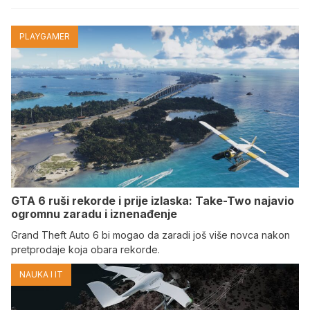
PLAYGAMER
GTA 6 ruši rekorde i prije izlaska: Take-Two najavio
ogromnu zaradu i iznenađenje
Grand Theft Auto 6 bi mogao da zaradi još više novca nakon
pretprodaje koja obara rekorde.
NAUKA I IT