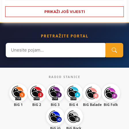
PRIKAŽI JOŠ VIJESTI
PRETRAŽITE PORTAL
Search
for:
RADIO STANICE
BiG 1
BiG 2
BiG 3
BiG 4
BiG Balade
BiG Folk
BiG iG
BiG Rock