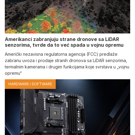
Amerikanci zabranjuju strane dronove sa LiDAR
senzorima, tvrde da to već spada u vojnu opremu
Američki nezavisna regulatorna agencija (FCC) predlaže
zabranu uvoza i prodaje stranih dronova sa LiDAR senzorima,
termalnim kamerama i drugim funkcijama koje svrstava u „vojnu
opremu“
HARDWARE I SOFTWARE