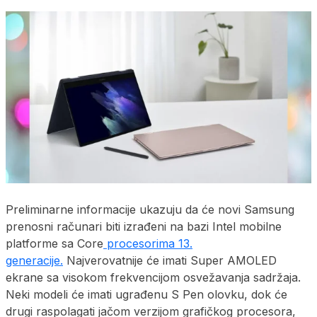
Preliminarne informacije ukazuju da će novi Samsung
prenosni računari biti izrađeni na bazi Intel mobilne
platforme sa Core
procesorima 13.
generacije.
Najverovatnije će imati Super AMOLED
ekrane sa visokom frekvencijom osvežavanja sadržaja.
Neki modeli će imati ugrađenu S Pen olovku, dok će
drugi raspolagati jačom verzijom grafičkog procesora,