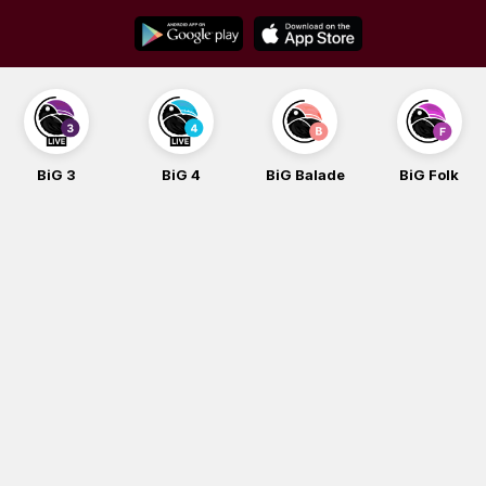
Skip
to
content
BiG 3
BiG 4
BiG Balade
BiG Folk