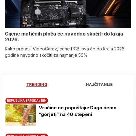
Cijene matičnih ploča će navodno skočiti do kraja
2026.
Kako prenosi VideoCardz, cene PCB-ova će do kraja 2026.
godine navodno skočiti za najmanje 50%
TRENDING
NAJČITANIJE
REPUBLIKA SRPSKA / BIH
Vrućine ne popuštaju: Dugo ćemo
“gorjeti” na 40 stepeni