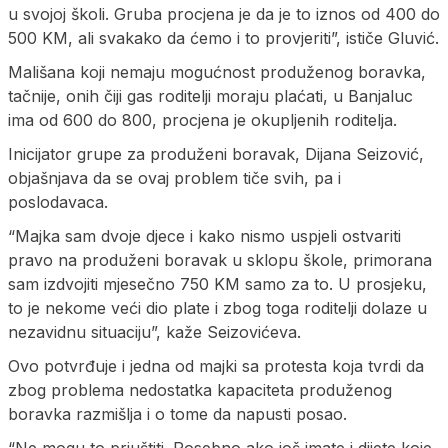
u svojoj školi. Gruba procjena je da je to iznos od 400 do
500 KM, ali svakako da ćemo i to provjeriti”, ističe Gluvić.
Mališana koji nemaju mogućnost produženog boravka,
tačnije, onih čiji gas roditelji moraju plaćati, u Banjaluc
ima od 600 do 800, procjena je okupljenih roditelja.
Inicijator grupe za produženi boravak, Dijana Seizović,
objašnjava da se ovaj problem tiče svih, pa i
poslodavaca.
“Majka sam dvoje djece i kako nismo uspjeli ostvariti
pravo na produženi boravak u sklopu škole, primorana
sam izdvojiti mjesečno 750 KM samo za to. U prosjeku,
to je nekome veći dio plate i zbog toga roditelji dolaze u
nezavidnu situaciju”, kaže Seizovićeva.
Ovo potvrđuje i jedna od majki sa protesta koja tvrdi da
zbog problema nedostatka kapaciteta produženog
boravka razmišlja i o tome da napusti posao.