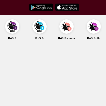
Skip
to
content
BiG 3
BiG 4
BiG Balade
BiG Folk