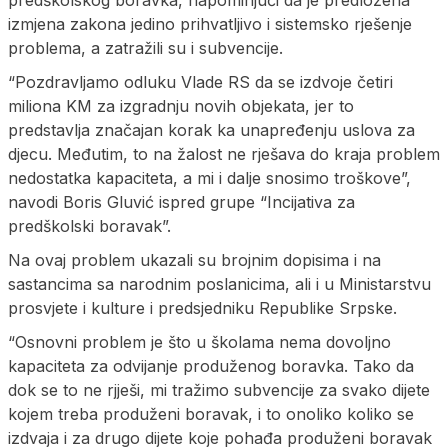
predškolskog boravka, napominjući da je predložena
izmjena zakona jedino prihvatljivo i sistemsko rješenje
problema, a zatražili su i subvencije.
“Pozdravljamo odluku Vlade RS da se izdvoje četiri
miliona KM za izgradnju novih objekata, jer to
predstavlja značajan korak ka unapređenju uslova za
djecu. Međutim, to na žalost ne rješava do kraja problem
nedostatka kapaciteta, a mi i dalje snosimo troškove”,
navodi Boris Gluvić ispred grupe “Incijativa za
predškolski boravak”.
Na ovaj problem ukazali su brojnim dopisima i na
sastancima sa narodnim poslanicima, ali i u Ministarstvu
prosvjete i kulture i predsjedniku Republike Srpske.
“Osnovni problem je što u školama nema dovoljno
kapaciteta za odvijanje produženog boravka. Tako da
dok se to ne rjješi, mi tražimo subvencije za svako dijete
kojem treba produženi boravak, i to onoliko koliko se
izdvaja i za drugo dijete koje pohađa produženi boravak