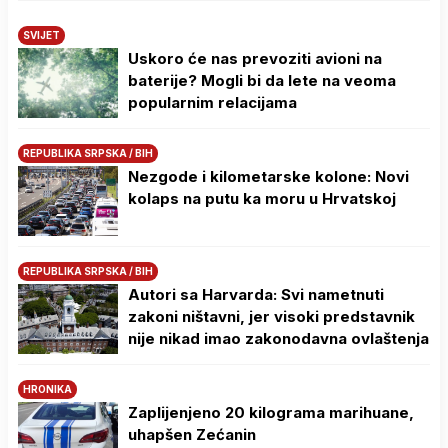
SVIJET
Uskoro će nas prevoziti avioni na
baterije? Mogli bi da lete na veoma
popularnim relacijama
REPUBLIKA SRPSKA / BIH
Nezgode i kilometarske kolone: Novi
kolaps na putu ka moru u Hrvatskoj
REPUBLIKA SRPSKA / BIH
Autori sa Harvarda: Svi nametnuti
zakoni ništavni, jer visoki predstavnik
nije nikad imao zakonodavna ovlaštenja
HRONIKA
Zaplijenjeno 20 kilograma marihuane,
uhapšen Zećanin