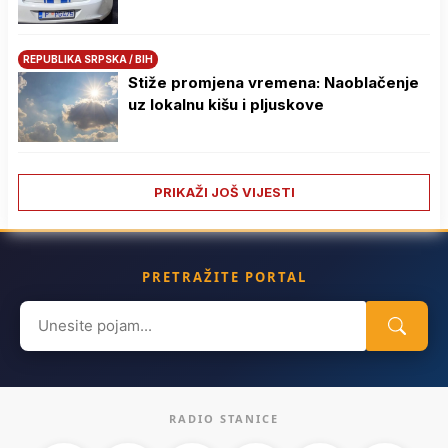
REPUBLIKA SRPSKA / BIH
Stiže promjena vremena: Naoblačenje
uz lokalnu kišu i pljuskove
PRIKAŽI JOŠ VIJESTI
PRETRAŽITE PORTAL
Search
for:
RADIO STANICE