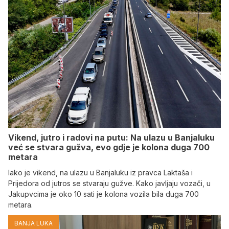
Vikend, jutro i radovi na putu: Na ulazu u Banjaluku
već se stvara gužva, evo gdje je kolona duga 700
metara
Iako je vikend, na ulazu u Banjaluku iz pravca Laktaša i
Prijedora od jutros se stvaraju gužve. Kako javljaju vozači, u
Jakupvcima je oko 10 sati je kolona vozila bila duga 700
metara.
BANJA LUKA