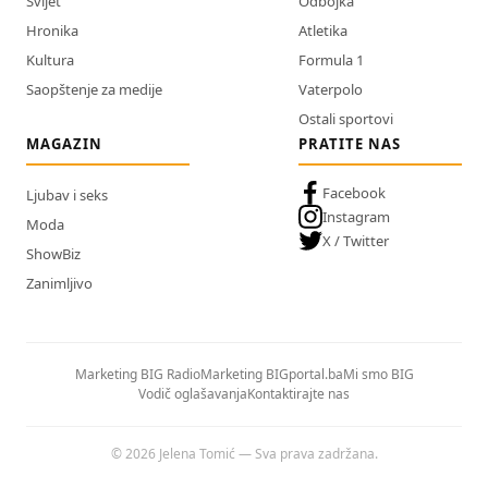
Svijet
Odbojka
Hronika
Atletika
Kultura
Formula 1
Saopštenje za medije
Vaterpolo
Ostali sportovi
MAGAZIN
PRATITE NAS
Facebook
Ljubav i seks
Instagram
Moda
X / Twitter
ShowBiz
Zanimljivo
Marketing BIG Radio
Marketing BIGportal.ba
Mi smo BIG
Vodič oglašavanja
Kontaktirajte nas
© 2026 Jelena Tomić — Sva prava zadržana.