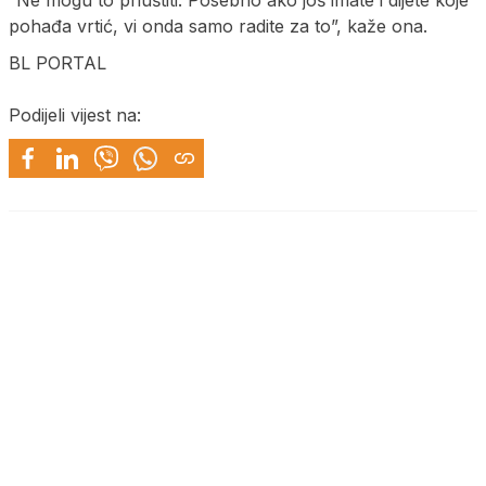
“Ne mogu to priuštiti. Posebno ako još imate i dijete koje
pohađa vrtić, vi onda samo radite za to”, kaže ona.
BL PORTAL
Podijeli vijest na: