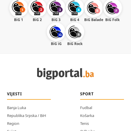
BiG 1
BiG 2
BiG 3
BiG 4
BiG Balade
BiG Folk
BiG iG
BiG Rock
VIJESTI
SPORT
Banja Luka
Fudbal
Republika Srpska / BiH
Košarka
Region
Tenis