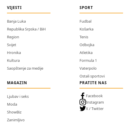
VIJESTI
SPORT
Banja Luka
Fudbal
Republika Srpska / BiH
Košarka
Region
Tenis
Svijet
Odbojka
Hronika
Atletika
Kultura
Formula 1
Saopštenje za medije
Vaterpolo
Ostali sportovi
MAGAZIN
PRATITE NAS
Facebook
Ljubav i seks
Instagram
Moda
X / Twitter
ShowBiz
Zanimljivo