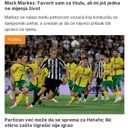
Mark Markez: Favorit sam za titulu, ali mi još jedna
ne mijenja život
Markez se nalazi među petoricom vozača koji konkurišu za
šampionski pehar, a svestan je da će najveći pritisak biti
upravo na njemu
FUDBAL
Partizan već može da se sprema za Hetafe; Ilić
otkrio zašto Ugrešić nije igrao