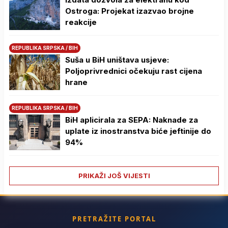
Ostroga: Projekat izazvao brojne
reakcije
REPUBLIKA SRPSKA / BIH
Suša u BiH uništava usjeve:
Poljoprivrednici očekuju rast cijena
hrane
REPUBLIKA SRPSKA / BIH
BiH aplicirala za SEPA: Naknade za
uplate iz inostranstva biće jeftinije do
94%
PRIKAŽI JOŠ VIJESTI
PRETRAŽITE PORTAL