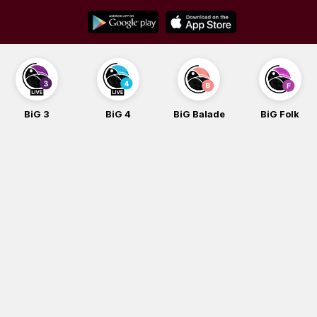
Skip
to
content
BiG 3
BiG 4
BiG Balade
BiG Folk