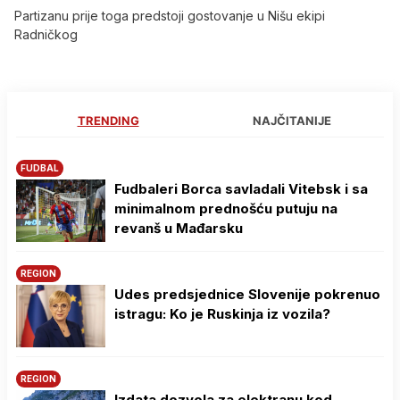
Partizanu prije toga predstoji gostovanje u Nišu ekipi
Radničkog
TRENDING
NAJČITANIJE
FUDBAL
Fudbaleri Borca savladali Vitebsk i sa
minimalnom prednošću putuju na
revanš u Mađarsku
REGION
Udes predsjednice Slovenije pokrenuo
istragu: Ko je Ruskinja iz vozila?
REGION
Izdata dozvola za elektranu kod