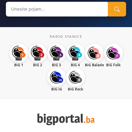
Search
for:
RADIO STANICE
BiG 1
BiG 2
BiG 3
BiG 4
BiG Balade
BiG Folk
BiG iG
BiG Rock