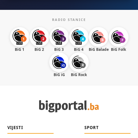
RADIO STANICE
BiG 1
BiG 2
BiG 3
BiG 4
BiG Balade
BiG Folk
BiG iG
BiG Rock
VIJESTI
SPORT