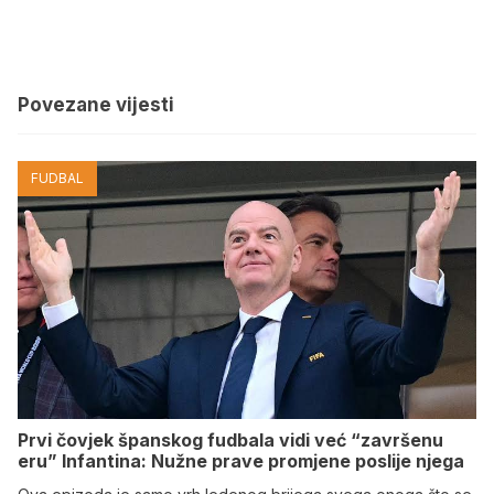
Povezane vijesti
FUDBAL
Prvi čovjek španskog fudbala vidi već “završenu
eru” Infantina: Nužne prave promjene poslije njega