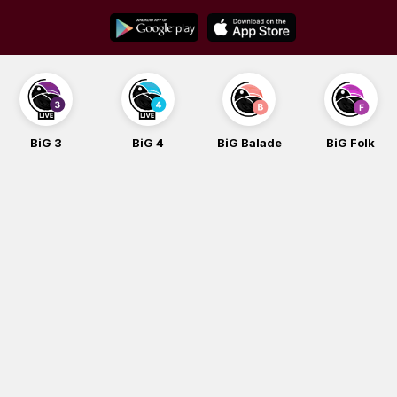
Skip
to
content
BiG 3
BiG 4
BiG Balade
BiG Folk