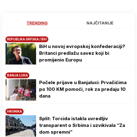
TRENDING
NAJČITANIJE
REPUBLIKA SRPSKA / BIH
BiH u novoj evropskoj konfederaciji?
Britanci predlažu savez koji bi
promijenio Europu
BANJA LUKA
Počele prijave u Banjaluci: Prvačićima
po 100 KM pomoći, rok za predaju 10
dana
HRONIKA
Split: Torcida istakla uvredljiv
transparent o Srbima i uzvikivala “Za
dom spremni”