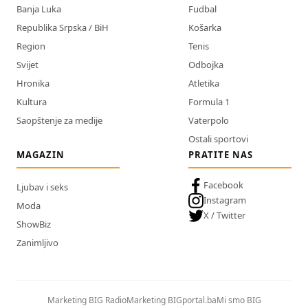
Banja Luka
Fudbal
Republika Srpska / BiH
Košarka
Region
Tenis
Svijet
Odbojka
Hronika
Atletika
Kultura
Formula 1
Saopštenje za medije
Vaterpolo
Ostali sportovi
MAGAZIN
PRATITE NAS
Facebook
Ljubav i seks
Instagram
Moda
X / Twitter
ShowBiz
Zanimljivo
Marketing BIG Radio
Marketing BIGportal.ba
Mi smo BIG