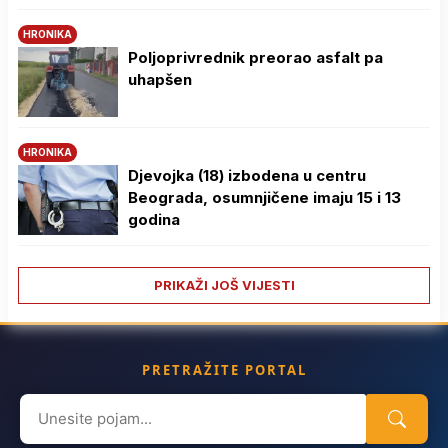
HRONIKA
Poljoprivrednik preorao asfalt pa
uhapšen
HRONIKA
Djevojka (18) izbodena u centru
Beograda, osumnjičene imaju 15 i 13
godina
PRIKAŽI JOŠ VIJESTI
PRETRAŽITE PORTAL
Search
for: