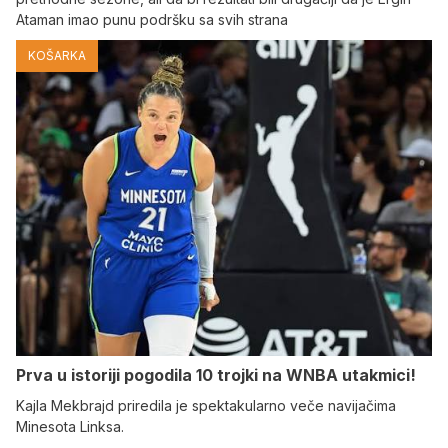
Ataman imao punu podršku sa svih strana
KOŠARKA
Prva u istoriji pogodila 10 trojki na WNBA utakmici!
Kajla Mekbrajd priredila je spektakularno veče navijačima
Minesota Linksa.