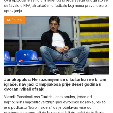
Ova epizoda je samo vrh ledenog brijega svega onoga što se
dešavalo u FIFA, ali takođe i u fudbalu koji nema pravu ideju o
upravljanju
KOŠARKA
Janakopulos: Ne razumijem se u košarku i ne biram
igrače, navijači Olimpijakosa prije deset godina u
dvorani vikali ofsajd
Vlasnik Panatinaikosa Dimitris Janakopulos, jedan od
najmoćnijih i najkontroverznijih ljudi evropske košarke, rekao
je u podkastu “Euro Insiders” da je očekivao više od
prethodne sezone, ali da bi rezultati bili drugačiji da je Ergin