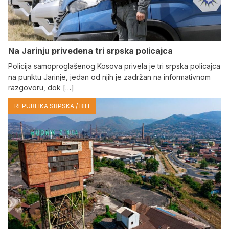
Na Јarinju privedena tri srpska policajca
Policija samoproglašenog Kosova privela je tri srpska policajca
na punktu Јarinje, jedan od njih je zadržan na informativnom
razgovoru, dok […]
REPUBLIKA SRPSKA / BIH