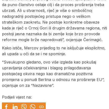
da puno članstvo ostaje cilj i da proces proširenja treba
ubrzati. Ali u stvarnosti, riječ je više o simboličnoj
nadogradnji postojećeg pristupa nego o velikom
strateškom zaokretu. Ne postoje konkretne obaveze
kada je riječ o Crnoj Gori ili drugim državama regiona, niti
postoji jasna naznaka da bi zemlje koje brzo provode
reforme mogle brže napredovati”, ocjenjuje Ćerimagić.
Kako ističe, Mercov prijedlog to ne isključuje eksplicitno,
ali upada u oči da se i ne spominje.
“Sveukupno gledano, ovo više izgleda kao pokušaj
upravljanja očekivanjima i blagog prilagođavanja
postojećeg okvira nego kao dramatična pozitivna
promjena u ponudi Berlina u odnosu na proširenje EU”,
ocjenjuje on za “Nezavisne”.
Podijeli vijest na: