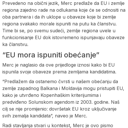
Prevedeno na obični jezik, Merc predlaže da EU i zemlje
regiona zajedno rade na odlukama koje će se odnositi na
oba partnera i da ih uklope u obaveze koje bi zemlje
regiona svakako morale ispuniti na putu ka članstvu.
Time bi se, po svemu sudeći, zemlje regiona uvele u
funkcionisanje EU dok istovremeno ispunjavaju obaveze
ka članstvu.
“EU mora ispuniti obećanje”
Merc je naglasio da ove prijedloge iznosi kako bi EU
ispunila svoje obaveze prema zemljama kandidatima.
“Predlažem da ostanemo čvrsti u našem obećanju da
zemlje zapadnog Balkana i Moldavija mogu pristupiti EU,
kako je utvrđeno Kopenhaškim kriterijumima i
predviđeno Solunskom agendom iz 2003. godine. Naš
cilj se nije promijenio: dovršetak EU kroz uključivanje
svih zemalja kandidata”, naveo je Merc.
Radi stavljanja stvari u kontekst, Merc je ovo pismo