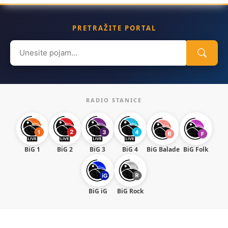
PRETRAŽITE PORTAL
Search
for:
RADIO STANICE
BiG 1
BiG 2
BiG 3
BiG 4
BiG Balade
BiG Folk
BiG iG
BiG Rock