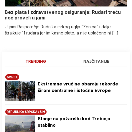
Bez plata i zdravstvenog osiguranja: Rudari treću
noć proveli u jami
U jami Raspotočje Rudnika mrkog uglja “Zenica” i dalje
štrajkuje 11 rudara jer im kasne plate, a nije uplaćeno ni […]
TRENDING
NAJČITANIJE
SVIJET
Ekstremne vrućine obaraju rekorde
širom centralne i istočne Evrope
REPUBLIKA SRPSKA / BIH
Stanje na požarištu kod Trebinja
stabilno