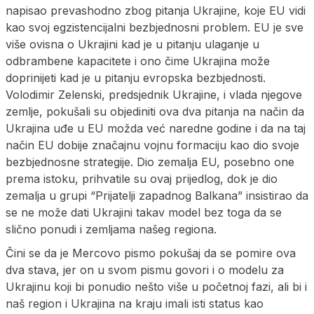
napisao prevashodno zbog pitanja Ukrajine, koje EU vidi
kao svoj egzistencijalni bezbjednosni problem. EU je sve
više ovisna o Ukrajini kad je u pitanju ulaganje u
odbrambene kapacitete i ono čime Ukrajina može
doprinijeti kad je u pitanju evropska bezbjednosti.
Volodimir Zelenski, predsjednik Ukrajine, i vlada njegove
zemlje, pokušali su objediniti ova dva pitanja na način da
Ukrajina uđe u EU možda već naredne godine i da na taj
način EU dobije značajnu vojnu formaciju kao dio svoje
bezbjednosne strategije. Dio zemalja EU, posebno one
prema istoku, prihvatile su ovaj prijedlog, dok je dio
zemalja u grupi “Prijatelji zapadnog Balkana” insistirao da
se ne može dati Ukrajini takav model bez toga da se
slično ponudi i zemljama našeg regiona.
Čini se da je Mercovo pismo pokušaj da se pomire ova
dva stava, jer on u svom pismu govori i o modelu za
Ukrajinu koji bi ponudio nešto više u početnoj fazi, ali bi i
naš region i Ukrajina na kraju imali isti status kao