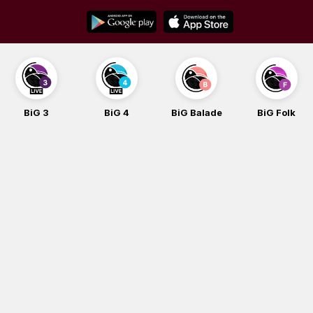
Skip
to
content
BiG 4
BiG Balade
BiG Folk
BiG iG