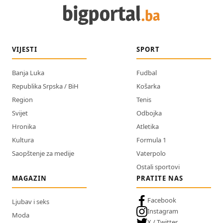
VIJESTI
SPORT
Banja Luka
Fudbal
Republika Srpska / BiH
Košarka
Region
Tenis
Svijet
Odbojka
Hronika
Atletika
Kultura
Formula 1
Saopštenje za medije
Vaterpolo
Ostali sportovi
MAGAZIN
PRATITE NAS
Facebook
Ljubav i seks
Instagram
Moda
X / Twitter