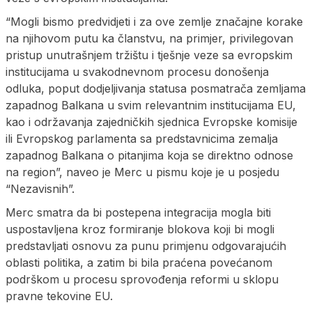
“Mogli bismo predvidjeti i za ove zemlje značajne korake
na njihovom putu ka članstvu, na primjer, privilegovan
pristup unutrašnjem tržištu i tješnje veze sa evropskim
institucijama u svakodnevnom procesu donošenja
odluka, poput dodjeljivanja statusa posmatrača zemljama
zapadnog Balkana u svim relevantnim institucijama EU,
kao i održavanja zajedničkih sjednica Evropske komisije
ili Evropskog parlamenta sa predstavnicima zemalja
zapadnog Balkana o pitanjima koja se direktno odnose
na region”, naveo je Merc u pismu koje je u posjedu
“Nezavisnih”.
Merc smatra da bi postepena integracija mogla biti
uspostavljena kroz formiranje blokova koji bi mogli
predstavljati osnovu za punu primjenu odgovarajućih
oblasti politika, a zatim bi bila praćena povećanom
podrškom u procesu sprovođenja reformi u sklopu
pravne tekovine EU.