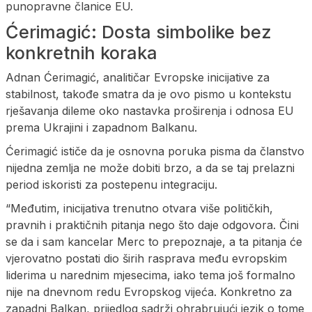
punopravne članice EU.
Ćerimagić: Dosta simbolike bez
konkretnih koraka
Adnan Ćerimagić, analitičar Evropske inicijative za
stabilnost, takođe smatra da je ovo pismo u kontekstu
rješavanja dileme oko nastavka proširenja i odnosa EU
prema Ukrajini i zapadnom Balkanu.
Ćerimagić ističe da je osnovna poruka pisma da članstvo
nijedna zemlja ne može dobiti brzo, a da se taj prelazni
period iskoristi za postepenu integraciju.
“Međutim, inicijativa trenutno otvara više političkih,
pravnih i praktičnih pitanja nego što daje odgovora. Čini
se da i sam kancelar Merc to prepoznaje, a ta pitanja će
vjerovatno postati dio širih rasprava među evropskim
liderima u narednim mjesecima, iako tema još formalno
nije na dnevnom redu Evropskog vijeća. Konkretno za
zapadni Balkan, prijedlog sadrži ohrabrujući jezik o tome