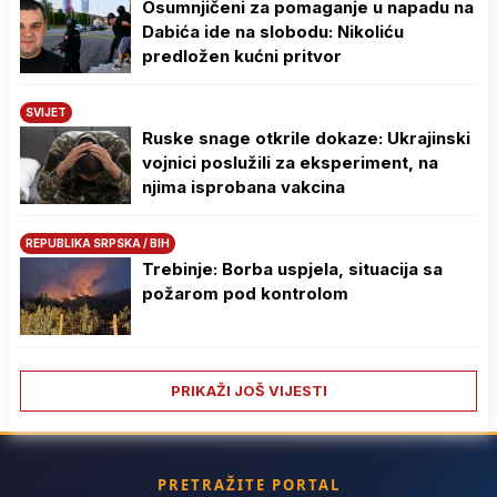
Osumnjičeni za pomaganje u napadu na
Dabića ide na slobodu: Nikoliću
predložen kućni pritvor
SVIJET
Ruske snage otkrile dokaze: Ukrajinski
vojnici poslužili za eksperiment, na
njima isprobana vakcina
REPUBLIKA SRPSKA / BIH
Trebinje: Borba uspjela, situacija sa
požarom pod kontrolom
PRIKAŽI JOŠ VIJESTI
PRETRAŽITE PORTAL