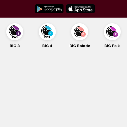
Skip
to
content
BiG 4
BiG Balade
BiG Folk
BiG iG