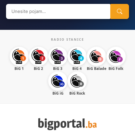
Search
for:
RADIO STANICE
BiG 1
BiG 2
BiG 3
BiG 4
BiG Balade
BiG Folk
BiG iG
BiG Rock