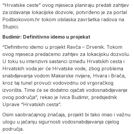
“Hrvatske ceste” ovog mjeseca planiraju predati zahtjev
za izdavanje lokacijske dozvole, potvrđeno je za portal
Podbiokovom.hr tokom obilaska završetka radova na
Stupici.
Budimir: Definitivno idemo u projekat
“Definitivno idemo u projekt Ravča – Drvenik. Tokom
ovog mjeseca predaćemo zahtjev za lokacijsku dozvolu.
U toku su intenzivni sastanci između Hrvatskih cesta i
Hrvatskih voda jer će Hrvatske vode, zbog problema
snabdijevanja vodom Makarske rivijere, Hvara i Brača,
kroz taj tunel provući vodovodnu od vrgoračkog
izvorišta. Time će se dodatno ojačati vodosnabdijevanje
ovog područja”, rekao je Ivica Budimir, predsjednik
Uprave “Hrvatskih cesta”.
Osim saobraćajnog značaja, projekt bi tako imao i važnu
ulogu u jačanju sigurnosti vodosnabdijevanja cijelog
područja.