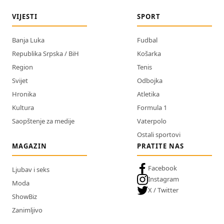
VIJESTI
SPORT
Banja Luka
Fudbal
Republika Srpska / BiH
Košarka
Region
Tenis
Svijet
Odbojka
Hronika
Atletika
Kultura
Formula 1
Saopštenje za medije
Vaterpolo
Ostali sportovi
MAGAZIN
PRATITE NAS
Facebook
Ljubav i seks
Instagram
Moda
X / Twitter
ShowBiz
Zanimljivo