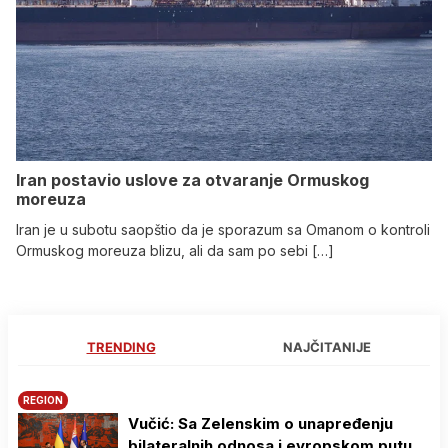
Iran postavio uslove za otvaranje Ormuskog
moreuza
Iran je u subotu saopštio da je sporazum sa Omanom o kontroli
Ormuskog moreuza blizu, ali da sam po sebi […]
TRENDING
NAJČITANIJE
REGION
Vučić: Sa Zelenskim o unapređenju
bilateralnih odnosa i evropskom putu