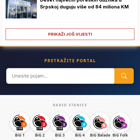
Srpskoj duguju više od 84 miliona KM
PRIKAŽI JOŠ VIJESTI
PRETRAŽITE PORTAL
Search
for:
RADIO STANICE
BiG 1
BiG 2
BiG 3
BiG 4
BiG Balade
BiG Folk