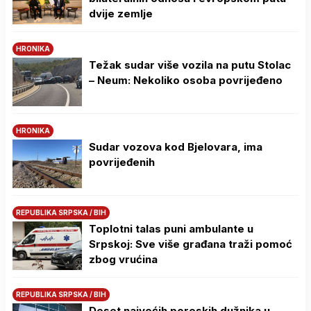
dvije zemlje
HRONIKA
Težak sudar više vozila na putu Stolac
– Neum: Nekoliko osoba povrijeđeno
HRONIKA
Sudar vozova kod Bjelovara, ima
povrijeđenih
REPUBLIKA SRPSKA / BIH
Toplotni talas puni ambulante u
Srpskoj: Sve više građana traži pomoć
zbog vrućina
REPUBLIKA SRPSKA / BIH
Deset najvećih poreskih dužnika u