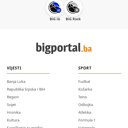
BiG iG
BiG Rock
VIJESTI
SPORT
Banja Luka
Fudbal
Republika Srpska / BiH
Košarka
Region
Tenis
Svijet
Odbojka
Hronika
Atletika
Kultura
Formula 1
Saopštenje za medije
Vaterpolo