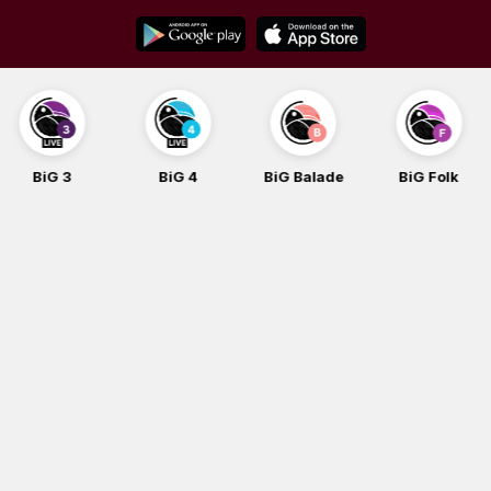
Skip
to
content
BiG 4
BiG Balade
BiG Folk
BiG iG