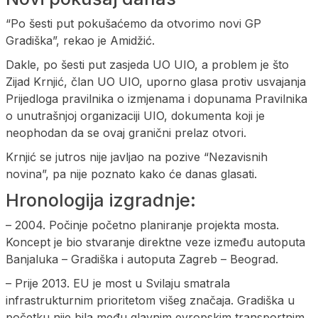
“Po šesti put pokušaćemo da otvorimo novi GP
Gradiška”, rekao je Amidžić.
Dakle, po šesti put zasjeda UO UIO, a problem je što
Zijad Krnjić, član UO UIO, uporno glasa protiv usvajanja
Prijedloga pravilnika o izmjenama i dopunama Pravilnika
o unutrašnjoj organizaciji UIO, dokumenta koji je
neophodan da se ovaj granični prelaz otvori.
Krnjić se jutros nije javljao na pozive “Nezavisnih
novina”, pa nije poznato kako će danas glasati.
Hronologija izgradnje:
– 2004. Počinje početno planiranje projekta mosta.
Koncept je bio stvaranje direktne veze između autoputa
Banjaluka – Gradiška i autoputa Zagreb – Beograd.
– Prije 2013. EU je most u Svilaju smatrala
infrastrukturnim prioritetom višeg značaja. Gradiška u
početku nije bila među glavnim evropskim transportnim