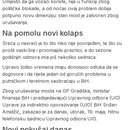
Umjesto da ga vozači koriste, nije u funkciji zbog
političke blokade, a od noćas ovaj problem dobija
potpuno novu dimenziju: stari most je zatvoren zbog
urušavanja.
Na pomolu novi kolaps
Sreća u nesreći je to što niko nije povrijeđen, te što su
prošli vaskršnji i prvomajski praznici, a do sezone
godišnjih odmora ima još nekoliko sedmica.
Upravo toliko vremena imaju donosioci odluka da se
dogovore i da riješe jedan od gorućih problema u
putničkom i teretnom saobraćaju u BiH.
Zbog urušavanja mosta na GP Gradiška, ministar
finansija BiH i predsjedavajući Upravnog odbora (UO)
Uprave za indirektno oporezivanje (UIO) BiH Srđan
Amidžić, zakazao je za danas, utorak, 19. maja, hitnu
telefonsku sjednicu Upravnog odbora UIO.
Novi pokušaj danas