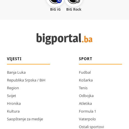
BiG iG
BiG Rock
VIJESTI
SPORT
Banja Luka
Fudbal
Republika Srpska / BiH
Košarka
Region
Tenis
Svijet
Odbojka
Hronika
Atletika
Kultura
Formula 1
Saopštenje za medije
Vaterpolo
Ostali sportovi