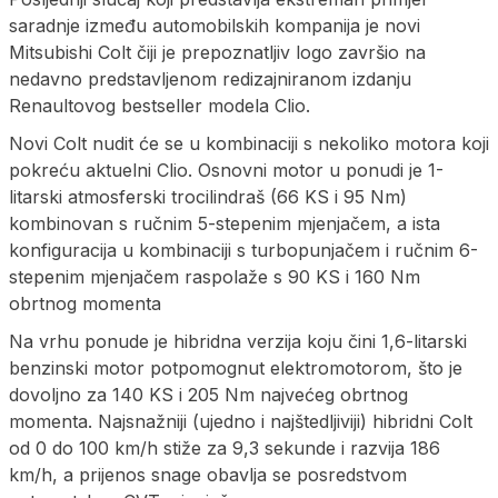
saradnje između automobilskih kompanija je novi
Mitsubishi Colt čiji je prepoznatljiv logo završio na
nedavno predstavljenom redizajniranom izdanju
Renaultovog bestseller modela Clio.
Novi Colt nudit će se u kombinaciji s nekoliko motora koji
pokreću aktuelni Clio. Osnovni motor u ponudi je 1-
litarski atmosferski trocilindraš (66 KS i 95 Nm)
kombinovan s ručnim 5-stepenim mjenjačem, a ista
konfiguracija u kombinaciji s turbopunjačem i ručnim 6-
stepenim mjenjačem raspolaže s 90 KS i 160 Nm
obrtnog momenta
Na vrhu ponude je hibridna verzija koju čini 1,6-litarski
benzinski motor potpomognut elektromotorom, što je
dovoljno za 140 KS i 205 Nm najvećeg obrtnog
momenta. Najsnažniji (ujedno i najštedljiviji) hibridni Colt
od 0 do 100 km/h stiže za 9,3 sekunde i razvija 186
km/h, a prijenos snage obavlja se posredstvom