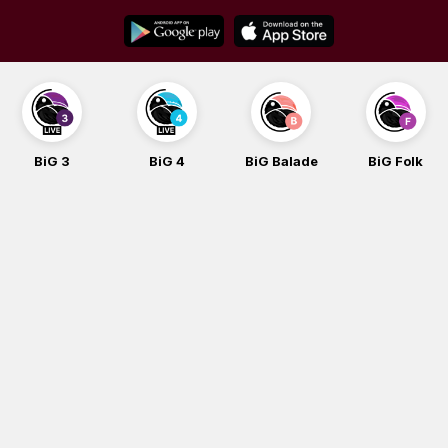
Skip
to
content
BiG 3
BiG 4
BiG Balade
BiG Folk