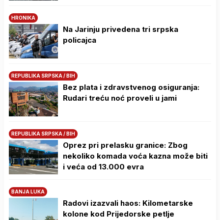
HRONIKA
Na Јarinju privedena tri srpska
policajca
REPUBLIKA SRPSKA / BIH
Bez plata i zdravstvenog osiguranja:
Rudari treću noć proveli u jami
REPUBLIKA SRPSKA / BIH
Oprez pri prelasku granice: Zbog
nekoliko komada voća kazna može biti
i veća od 13.000 evra
BANJA LUKA
Radovi izazvali haos: Kilometarske
kolone kod Prijedorske petlje