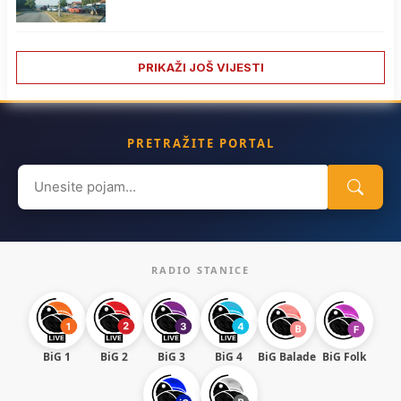
PRIKAŽI JOŠ VIJESTI
PRETRAŽITE PORTAL
Search
for:
RADIO STANICE
BiG 1
BiG 2
BiG 3
BiG 4
BiG Balade
BiG Folk