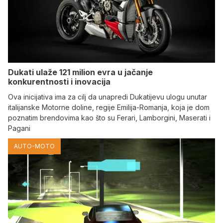
Dukati ulaže 121 milion evra u jačanje
konkurentnosti i inovacija
Ova inicijativa ima za cilj da unapredi Dukatijevu ulogu unutar
italijanske Motorne doline, regije Emilija-Romanja, koja je dom
poznatim brendovima kao što su Ferari, Lamborgini, Maserati i
Pagani
AUTO-MOTO