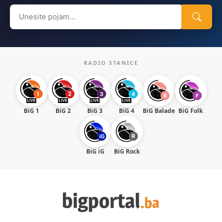
Search
for:
RADIO STANICE
BiG 1
BiG 2
BiG 3
BiG 4
BiG Balade
BiG Folk
BiG iG
BiG Rock