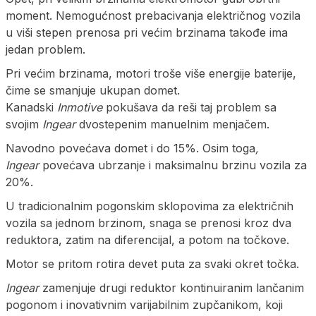
moment. Nemogućnost prebacivanja električnog vozila
u viši stepen prenosa pri većim brzinama takođe ima
jedan problem.
Pri većim brzinama, motori troše više energije baterije,
čime se smanjuje ukupan domet.
Kanadski
Inmotive
pokušava da reši taj problem sa
svojim
Ingear
dvostepenim manuelnim menjačem.
Navodno povećava domet i do 15%. Osim toga
,
Ingear
povećava ubrzanje i maksimalnu brzinu vozila za
20%.
U tradicionalnim pogonskim sklopovima za električnih
vozila sa jednom brzinom, snaga se prenosi kroz dva
reduktora, zatim na diferencijal, a potom na točkove.
Motor se pritom rotira devet puta za svaki okret točka.
Ingear
zamenjuje drugi reduktor kontinuiranim lančanim
pogonom i inovativnim varijabilnim zupčanikom, koji