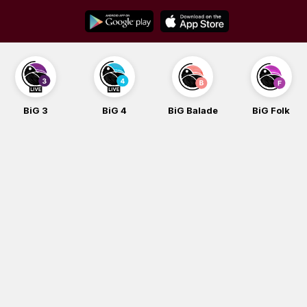
Skip
to
content
BiG 4
BiG Balade
BiG Folk
BiG iG