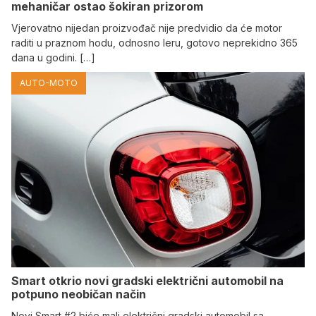
mehaničar ostao šokiran prizorom
Vjerovatno nijedan proizvođač nije predvidio da će motor
raditi u praznom hodu, odnosno leru, gotovo neprekidno 365
dana u godini. […]
AUTO-MOTO
Smart otkrio novi gradski električni automobil na
potpuno neobičan način
Novi Smart #2 biće mali električni gradski automobil sa