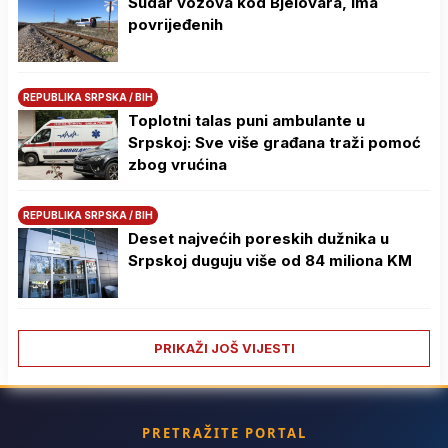
Sudar vozova kod Bjelovara, ima
povrijeđenih
REPUBLIKA SRPSKA / BIH
Toplotni talas puni ambulante u
Srpskoj: Sve više građana traži pomoć
zbog vrućina
REPUBLIKA SRPSKA / BIH
Deset najvećih poreskih dužnika u
Srpskoj duguju više od 84 miliona KM
PRIKAŽI JOŠ VIJESTI
PRETRAŽITE PORTAL