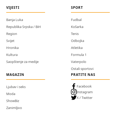
VIJESTI
SPORT
Banja Luka
Fudbal
Republika Srpska / BiH
Košarka
Region
Tenis
Svijet
Odbojka
Hronika
Atletika
Kultura
Formula 1
Saopštenje za medije
Vaterpolo
Ostali sportovi
MAGAZIN
PRATITE NAS
Facebook
Ljubav i seks
Instagram
Moda
X / Twitter
ShowBiz
Zanimljivo