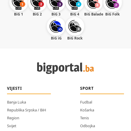
BiG 1
BiG 2
BiG 3
BiG 4
BiG Balade
BiG Folk
BiG iG
BiG Rock
VIJESTI
SPORT
Banja Luka
Fudbal
Republika Srpska / BiH
Košarka
Region
Tenis
Svijet
Odbojka