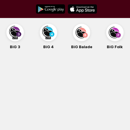
Skip
to
content
BiG 3
BiG 4
BiG Balade
BiG Folk