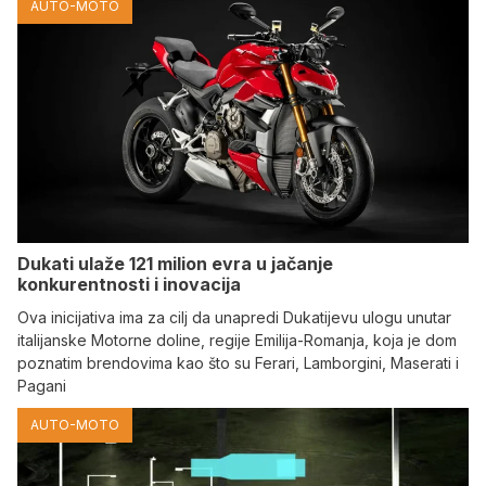
AUTO-MOTO
Dukati ulaže 121 milion evra u jačanje
konkurentnosti i inovacija
Ova inicijativa ima za cilj da unapredi Dukatijevu ulogu unutar
italijanske Motorne doline, regije Emilija-Romanja, koja je dom
poznatim brendovima kao što su Ferari, Lamborgini, Maserati i
Pagani
AUTO-MOTO