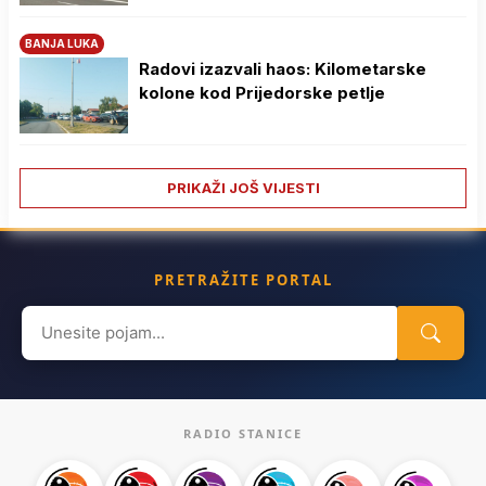
BANJA LUKA
Radovi izazvali haos: Kilometarske
kolone kod Prijedorske petlje
PRIKAŽI JOŠ VIJESTI
PRETRAŽITE PORTAL
Search
for:
RADIO STANICE