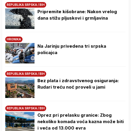
REPUBLIKA SRPSKA / BIH
Pripremite kišobrane: Nakon vrelog
dana stižu pljuskovi i grmljavina
HRONIKA
Na Јarinju privedena tri srpska
policajca
REPUBLIKA SRPSKA / BIH
Bez plata i zdravstvenog osiguranja:
Rudari treću noć proveli u jami
REPUBLIKA SRPSKA / BIH
Oprez pri prelasku granice: Zbog
nekoliko komada voća kazna može biti
i veća od 13.000 evra