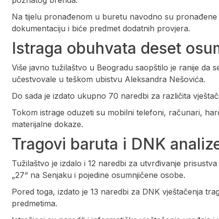
poznatog brenda.
Na tijelu pronađenom u buretu navodno su pronađene b
dokumentaciju i biće predmet dodatnih provjera.
Istraga obuhvata deset osu
Više javno tužilaštvo u Beogradu saopštilo je ranije da 
učestvovale u teškom ubistvu Aleksandra Nešovića.
Do sada je izdato ukupno 70 naredbi za različita vještač
Tokom istrage oduzeti su mobilni telefoni, računari, har
materijalne dokaze.
Tragovi baruta i DNK analiz
Tužilaštvo je izdalo i 12 naredbi za utvrđivanje prisustva
„27“ na Senjaku i pojedine osumnjičene osobe.
Pored toga, izdato je 13 naredbi za DNK vještačenja tr
predmetima.