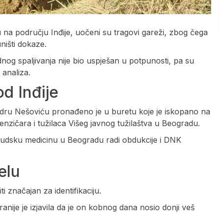
 na području Inđije, uočeni su tragovi gareži, zbog čega
uništi dokaze.
vodnog spaljivanja nije bio uspješan u potpunosti, pa su
 analiza.
d Inđije
andru Nešoviću pronađeno je u buretu koje je iskopano na
forenzičara i tužilaca Višeg javnog tužilaštva u Beogradu.
za sudsku medicinu u Beogradu radi obdukcije i DNK
elu
i značajan za identifikaciju.
ije je izjavila da je on kobnog dana nosio donji veš