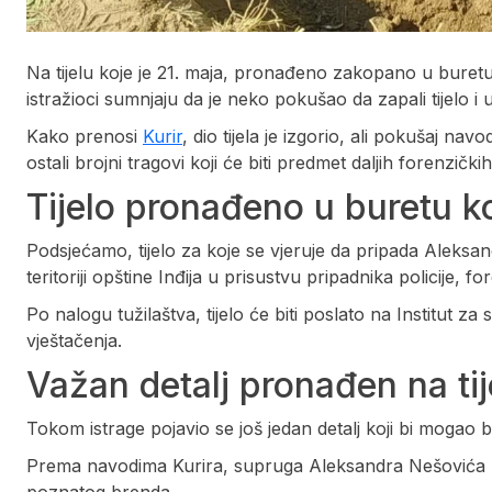
Na tijelu koje je 21. maja, pronađeno zakopano u buretu
istražioci sumnjaju da je neko pokušao da zapali tijelo i 
Kako prenosi
Kurir
, dio tijela je izgorio, ali pokušaj na
ostali brojni tragovi koji će biti predmet daljih forenzičkih
Tijelo pronađeno u buretu ko
Podsjećamo, tijelo za koje se vjeruje da pripada Aleks
teritoriji opštine Inđija u prisustvu pripadnika policije, 
Po nalogu tužilaštva, tijelo će biti poslato na Institut 
vještačenja.
Važan detalj pronađen na tij
Tokom istrage pojavio se još jedan detalj koji bi mogao bit
Prema navodima Kurira, supruga Aleksandra Nešovića ran