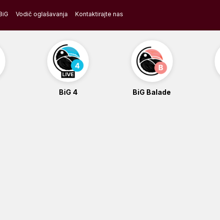
BiG
Vodič oglašavanja
Kontaktirajte nas
BiG 4
BiG Balade