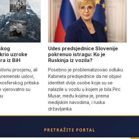
Udes predsjednice Slovenije
skog
pokrenuo istragu: Ko je
krio uzroke
Ruskinja iz vozila?
ra iz BiH
Posebno je problematizovao odluku
tivnu procjenu, ali
Kabineta predsjednice da ne objavi
vremenski uslovi,
identitet dvije osobe koje su se
mosferskog pritiska
nalazile u vozilu u kojem je bila Pirc
e vjerovatno su
Musar, među kojima je, prema
gu
medijskim navodima, i ruska
državljanka
PRETRAŽITE PORTAL