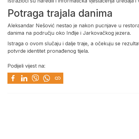
Istražioci su naredili i informatička vještačenja uređaja 
Potraga trajala danima
Aleksandar Nešović nestao je nakon pucnjave u restoran
danima na području oko Inđije i Jarkovačkog jezera.
Istraga o ovom slučaju i dalje traje, a očekuju se rezulta
potvrde identitet pronađenog tijela.
Podijeli vijest na: