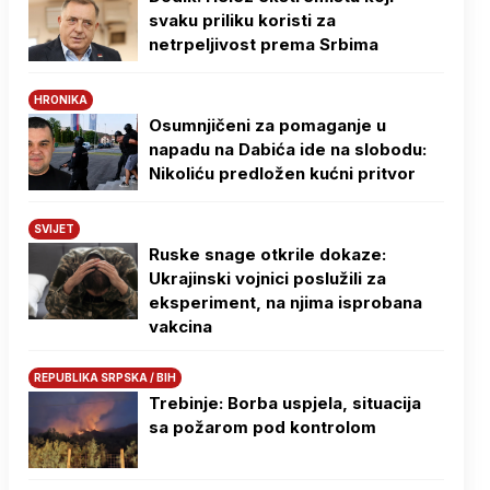
svaku priliku koristi za
netrpeljivost prema Srbima
HRONIKA
Osumnjičeni za pomaganje u
napadu na Dabića ide na slobodu:
Nikoliću predložen kućni pritvor
SVIJET
Ruske snage otkrile dokaze:
Ukrajinski vojnici poslužili za
eksperiment, na njima isprobana
vakcina
REPUBLIKA SRPSKA / BIH
Trebinje: Borba uspjela, situacija
sa požarom pod kontrolom