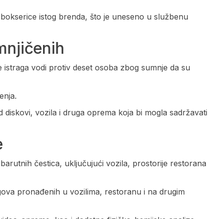
okserice istog brenda, što je uneseno u službenu
mnjičenih
se istraga vodi protiv deset osoba zbog sumnje da su
enja.
d diskovi, vozila i druga oprema koja bi mogla sadržavati
e
 barutnih čestica, uključujući vozila, prostorije restorana
agova pronađenih u vozilima, restoranu i na drugim