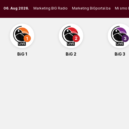
Skip
06. Aug 2026.
Marketing BIG Radio
Marketing BiGportal.ba
Mi smo 
to
content
BiG 1
BiG 2
BiG 3