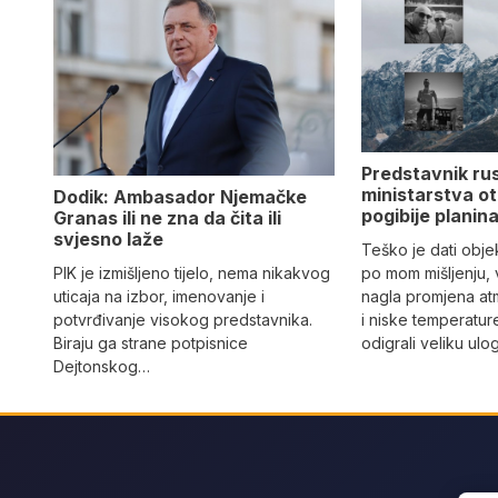
Predstavnik ru
ministarstva ot
Dodik: Ambasador Njemačke
pogibije planina
Granas ili ne zna da čita ili
svjesno laže
Teško je dati objek
PIK je izmišljeno tijelo, nema nikakvog
po mom mišljenju, 
uticaja na izbor, imenovanje i
nagla promjena at
potvrđivanje visokog predstavnika.
i niske temperatur
Biraju ga strane potpisnice
odigrali veliku ulo
Dejtonskog…