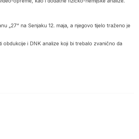
i video-opreme, kao i dodatne fizičko-hemijske analize.
u „27“ na Senjaku 12. maja, a njegovo tijelo traženo je
ti obdukcije i DNK analize koji bi trebalo zvanično da