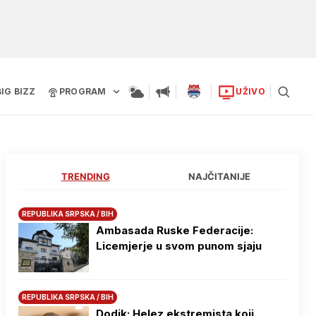
BIG BIZZ
PROGRAM
UŽIVO
TRENDING
NAJČITANIJE
REPUBLIKA SRPSKA / BIH
Ambasada Ruske Federacije:
Licemjerje u svom punom sjaju
REPUBLIKA SRPSKA / BIH
Dodik: Helez ekstremista koji