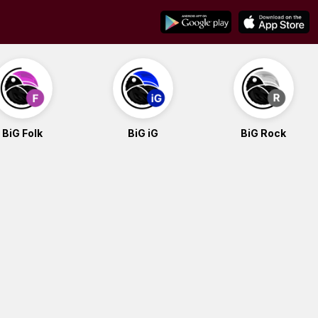
BiG Folk
BiG iG
BiG Rock