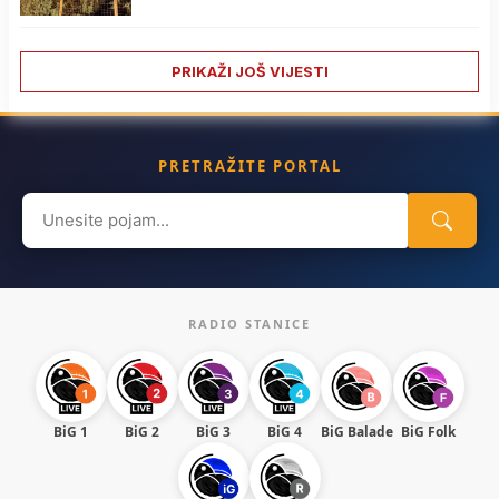
PRIKAŽI JOŠ VIJESTI
PRETRAŽITE PORTAL
Search
for:
RADIO STANICE
BiG 1
BiG 2
BiG 3
BiG 4
BiG Balade
BiG Folk