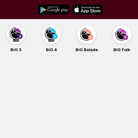
Skip
to
content
BiG 3
BiG 4
BiG Balade
BiG Folk