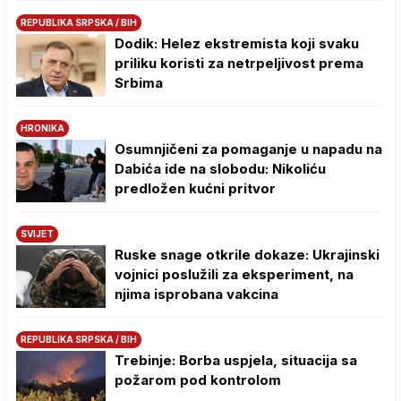
REPUBLIKA SRPSKA / BIH
Dodik: Helez ekstremista koji svaku
priliku koristi za netrpeljivost prema
Srbima
HRONIKA
Osumnjičeni za pomaganje u napadu na
Dabića ide na slobodu: Nikoliću
predložen kućni pritvor
SVIJET
Ruske snage otkrile dokaze: Ukrajinski
vojnici poslužili za eksperiment, na
njima isprobana vakcina
REPUBLIKA SRPSKA / BIH
Trebinje: Borba uspjela, situacija sa
požarom pod kontrolom