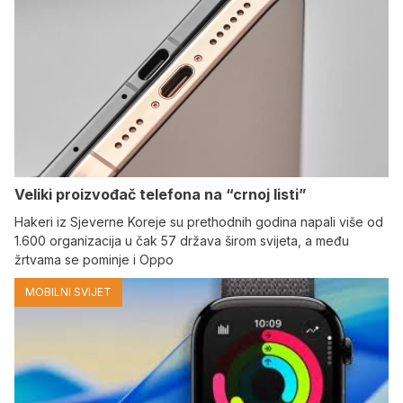
Veliki proizvođač telefona na “crnoj listi”
Hakeri iz Sjeverne Koreje su prethodnih godina napali više od
1.600 organizacija u čak 57 država širom svijeta, a među
žrtvama se pominje i Oppo
MOBILNI SVIJET