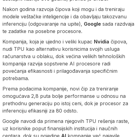
Nakon godina razvoja čipova koji mogu i da treniraju
modele veštačke inteligencije i da obavljaju takozvanu
inferenciju (odgovaranje na upite),
Google
sada razdvaja
te zadatke na posebne procesore.
Kompanija, koja je ujedno i veliki kupac
Nvidia
čipova,
nudi TPU kao alternativu korisnicima svojih usluga
računarstva u oblaku, dok većina velikih tehnoloških
kompanija razvija sopstvene AI procesore radi
povećanja efikasnosti i prilagođavanja specifičnim
potrebama.
Prema podacima kompanije, novi čip za treniranje
omogućava 2,8 puta bolje performanse u odnosu na
prethodnu generaciju po istoj ceni, dok je procesor za
inferenciju efikasniji za 80 odsto.
Google navodi da primena njegovih TPU rešenja raste,
uz korisnike poput finansijskih institucija i naučnih
centara, dok su pojedine
AI
kompanije već najavile