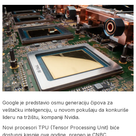
Google je predstavio osmu generaciju čipova za
veštačku inteligenciju, u novom pokušaju da konkuriše
lideru na tržištu, kompaniji Nvidia.
Novi procesori TPU (Tensor Processing Unit) biće
dostupni kasnije ove godine, preneo je CNBC.