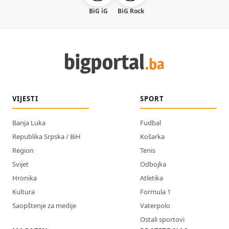
BiG iG
BiG Rock
VIJESTI
SPORT
Banja Luka
Fudbal
Republika Srpska / BiH
Košarka
Region
Tenis
Svijet
Odbojka
Hronika
Atletika
Kultura
Formula 1
Saopštenje za medije
Vaterpolo
Ostali sportovi