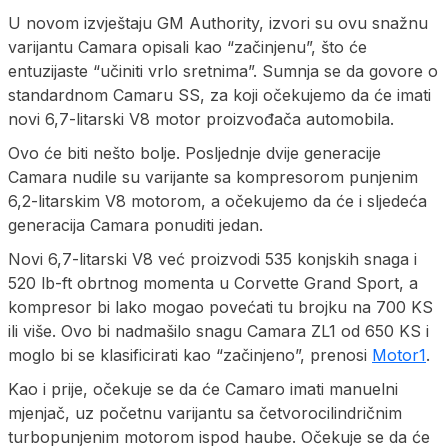
U novom izvještaju GM Authority, izvori su ovu snažnu
varijantu Camara opisali kao “začinjenu”, što će
entuzijaste “učiniti vrlo sretnima”. Sumnja se da govore o
standardnom Camaru SS, za koji očekujemo da će imati
novi 6,7-litarski V8 motor proizvođača automobila.
Ovo će biti nešto bolje. Posljednje dvije generacije
Camara nudile su varijante sa kompresorom punjenim
6,2-litarskim V8 motorom, a očekujemo da će i sljedeća
generacija Camara ponuditi jedan.
Novi 6,7-litarski V8 već proizvodi 535 konjskih snaga i
520 lb-ft obrtnog momenta u Corvette Grand Sport, a
kompresor bi lako mogao povećati tu brojku na 700 KS
ili više. Ovo bi nadmašilo snagu Camara ZL1 od 650 KS i
moglo bi se klasificirati kao “začinjeno”, prenosi
Motor1
.
Kao i prije, očekuje se da će Camaro imati manuelni
mjenjač, uz početnu varijantu sa četvorocilindričnim
turbopunjenim motorom ispod haube. Očekuje se da će