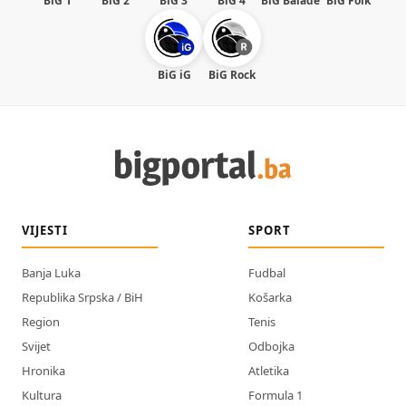
BiG 1
BiG 2
BiG 3
BiG 4
BiG Balade
BiG Folk
BiG iG
BiG Rock
VIJESTI
SPORT
Banja Luka
Fudbal
Republika Srpska / BiH
Košarka
Region
Tenis
Svijet
Odbojka
Hronika
Atletika
Kultura
Formula 1