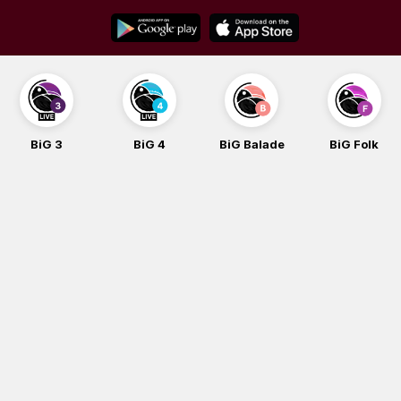
Skip
to
content
BiG 3
BiG 4
BiG Balade
BiG Folk