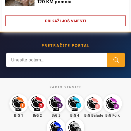
120 KM pomoći
PRIKAŽI JOŠ VIJESTI
PRETRAŽITE PORTAL
Search
for:
RADIO STANICE
BiG 1
BiG 2
BiG 3
BiG 4
BiG Balade
BiG Folk