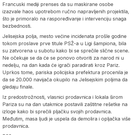
Francuski mediji prenses da su maskirane osobe
izazvale haos upotrebom ručno napravljenih projektila,
što je primoralo na raspoređivanje i intervenciju snaga
bezbednosti.
Jelisejska polja, mesto većine incidenata prošle godine
tokom proslave prve titule PSŽ-a u Ligi šampiona, bila
su zatvorena u subotu kako bi se sprečile slične scene.
Ne očekuje se da će se ponovo otvoriti za narod ni u
nedelju, na dan kada će igrači paradirati kroz Pariz.
Uprkos tome, pariska policijska prefektura procenila je
da se 20.000 navijača okupilo na Jelisejskim poljima da
gledaju finale.
Iz predostrožnosti, vlasnici prodavnica i lokala širom
Pariza su na dan utakmice postavili zaštitne rešetke na
izloge kako bi sprečili pljačku svojih prodavnica.
Međutim, masa ljudi je uspela da demolira i opljačka više
prodavnica.