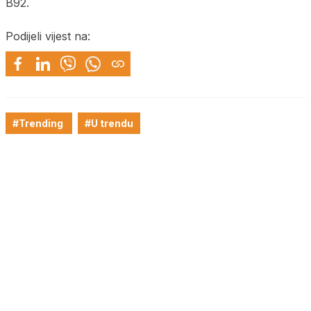
B92.
Podijeli vijest na:
#Trending
#U trendu