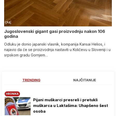
Jugoslovenski gigant gasi proizvodnju nakon 106
godina
Odluku je donio japanski vlasnik, kompanija Kansai Helios, i
najavio da će se proizvodnja nastaviti u Količevu u Sloveniji i u
srpskom gradu Gornjem…
TRENDING
NAJČITANIJE
HRONIKA
Pijani muškarci presreli i pretukli
muškarca u Laktašima: Uhapšeno šest
osoba