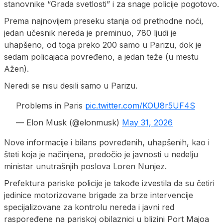
stanovnike “Grada svetlosti” i za snage policije pogotovo.
Prema najnovijem preseku stanja od prethodne noći,
jedan učesnik nereda je preminuo, 780 ljudi je
uhapšeno, od toga preko 200 samo u Parizu, dok je
sedam policajaca povređeno, a jedan teže (u mestu
Ažen).
Neredi se nisu desili samo u Parizu.
Problems in Paris
pic.twitter.com/KOU8r5UF4S
— Elon Musk (@elonmusk)
May 31, 2026
Nove informacije i bilans povređenih, uhapšenih, kao i
šteti koja je načinjena, predočio je javnosti u nedelju
ministar unutrašnjih poslova Loren Nunjez.
Prefektura pariske policije je takođe izvestila da su četiri
jedinice motorizovane brigade za brze intervencije
specijalizovane za kontrolu nereda i javni red
raspoređene na pariskoj obilaznici u blizini Port Majoa