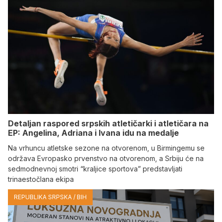
Detaljan raspored srpskih atletičarki i atletičara na
EP: Angelina, Adriana i Ivana idu na medalje
Na vrhuncu atletske sezone na otvorenom, u Birmingemu se
održava Evropasko prvenstvo na otvorenom, a Srbiju će na
sedmodnevnoj smotri “kraljice sportova” predstavljati
trinaestočlana ekipa
REPUBLIKA SRPSKA / BIH