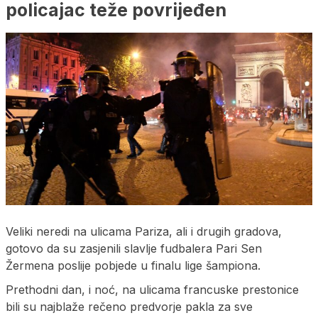
policajac teže povrijeđen
Veliki neredi na ulicama Pariza, ali i drugih gradova,
gotovo da su zasjenili slavlje fudbalera Pari Sen
Žermena poslije pobjede u finalu lige šampiona.
Prethodni dan, i noć, na ulicama francuske prestonice
bili su najblaže rečeno predvorje pakla za sve