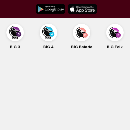
Skip
to
content
BiG 3
BiG 4
BiG Balade
BiG Folk