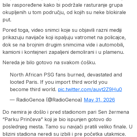
bile raspoređene kako bi podržale rasturanje grupa
okupljenih u tom području, od kojih su neke blokirale
put.
Pored toga, video snimci koje su objavili razni mediji
prikazuju navijače koji ispaljuju vatromet na policajce,
dok se na brojnim drugim snimcima vide i automobili,
kamioni i kontejneri zapaljeni demolirani i u plamenu.
Nereda je bilo gotovo na svakom ćošku.
North African PSG fans burned, devastated and
looted Paris. If you import third world you
become third world.
pic.twitter.com/auvt2Z9Hu0
— RadioGenoa (@RadioGenoa)
May 31, 2026
Do nemira je došlo i pred stadionom pari Sen žermena
“Parku Prinčeva” koji je bio ispunjen gotovo do
poslednjeg mesta. Tamo su navjači pratili veliko finale. U
blizini stadiona neredi su izbili i pre početka utakmice.