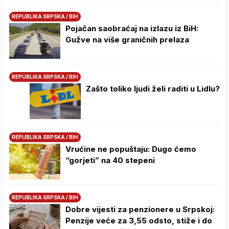
REPUBLIKA SRPSKA / BIH
Pojačan saobraćaj na izlazu iz BiH:
Gužve na više graničnih prelaza
REPUBLIKA SRPSKA / BIH
Zašto toliko ljudi želi raditi u Lidlu?
REPUBLIKA SRPSKA / BIH
Vrućine ne popuštaju: Dugo ćemo
“gorjeti” na 40 stepeni
REPUBLIKA SRPSKA / BIH
Dobre vijesti za penzionere u Srpskoj:
Penzije veće za 3,55 odsto, stiže i do