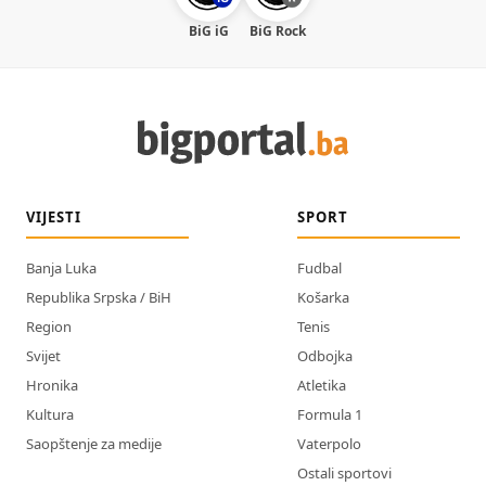
BiG iG
BiG Rock
VIJESTI
SPORT
Banja Luka
Fudbal
Republika Srpska / BiH
Košarka
Region
Tenis
Svijet
Odbojka
Hronika
Atletika
Kultura
Formula 1
Saopštenje za medije
Vaterpolo
Ostali sportovi