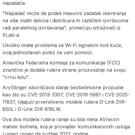
napadača.
"Napadač može da podeli masovni zadatak skeniranja
na više malih delova i distribuira ih različitim izvršiocima
radi paralelnog izvršavanja", primećuju istraživači iz
XLab-a.
Ukoliko imate problema sa Wi-Fi signalom kod kuće,
ovaj jednostavan potez će vam pomoći.
Američka Federalna komisija za komunikacije (FCC)
zvanično je dodala rutere strane proizvodnje na svoju
"crnu listu".
AryStinger iskorišćava starije bezbednosne propuste
kao što su CVE-2013-3307, CVE-2016-5681 i CVE-2025-
11837, ciljajući prvenstveno modele rutera D-Link DIR-
850L i D-Link DIR-818LW.
Ova dva modela rutera ranije su bila meta AVrecon
malver botneta, koji je provajder komunikacionih usluga
Lumen uspeo da suzbije 2023. godine.