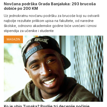
Novčana podrška Grada Banjaluka: 293 brucoša
dobiće po 200 KM
Uz jednokratnu novčanu podršku za brucoše koji su ostvarili
najbolje rezultate prilikom upisa na fakultete, od naredne
školske, odnosno akademske godine biće uvećani i iznosi
stipendija za učenike i studente
MAGAZIN
Ko je ubio Tupaka? Poslije tri decenije počinje