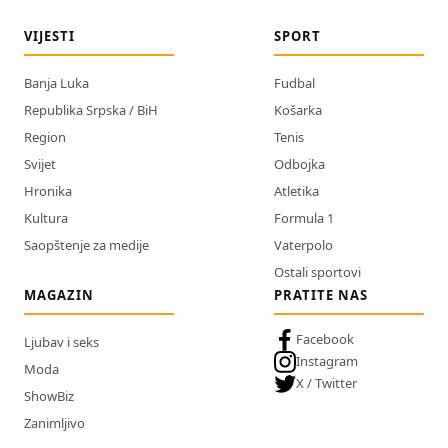
VIJESTI
SPORT
Banja Luka
Fudbal
Republika Srpska / BiH
Košarka
Region
Tenis
Svijet
Odbojka
Hronika
Atletika
Kultura
Formula 1
Saopštenje za medije
Vaterpolo
Ostali sportovi
MAGAZIN
PRATITE NAS
Facebook
Ljubav i seks
Instagram
Moda
X / Twitter
ShowBiz
Zanimljivo