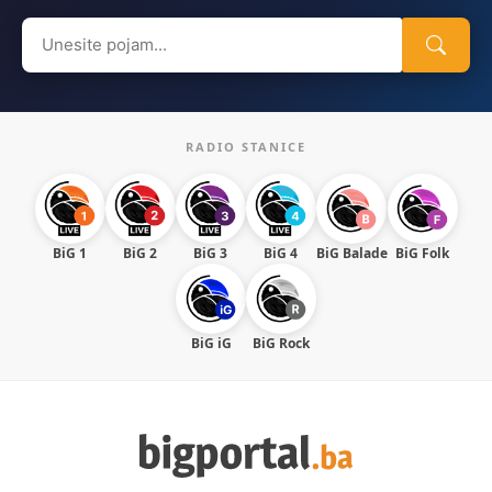
Search
for:
RADIO STANICE
BiG 1
BiG 2
BiG 3
BiG 4
BiG Balade
BiG Folk
BiG iG
BiG Rock