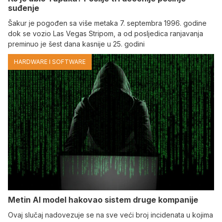
suđenje
Šakur je pogođen sa više metaka 7. septembra 1996. godine
dok se vozio Las Vegas Stripom, a od posljedica ranjavanja
preminuo je šest dana kasnije u 25. godini
HARDWARE I SOFTWARE
Metin AI model hakovao sistem druge kompanije
Ovaj slučaj nadovezuje se na sve veći broj incidenata u kojima