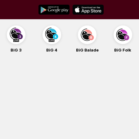
Skip
to
content
BiG 3
BiG 4
BiG Balade
BiG Folk