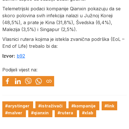
Telemetrijski podaci kompanije Qianxin pokazuju da se
skoro polovina svih infekcija nalazi u Južnoj Koreji
(48,5%), a prate je Kina (31,8%), Švedska (6,4%),
Malezija (3,5%) i Singapur (2,5%).
Vlasnici rutera kojima je istekla zvanična podrška (EoL –
End of Life) trebalo bi da:
Izvor:
b92
Podijeli vijest na:
#arystinger
#istraživači
#kompanije
#link
#malver
#qianxin
#rutera
#xlab