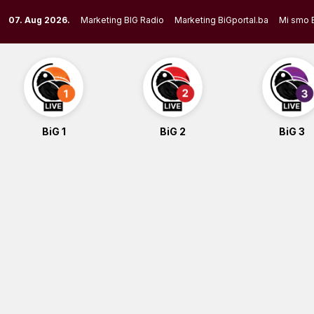
Skip
07. Aug 2026.
Marketing BIG Radio
Marketing BiGportal.ba
Mi smo 
to
content
BiG 1
BiG 2
BiG 3