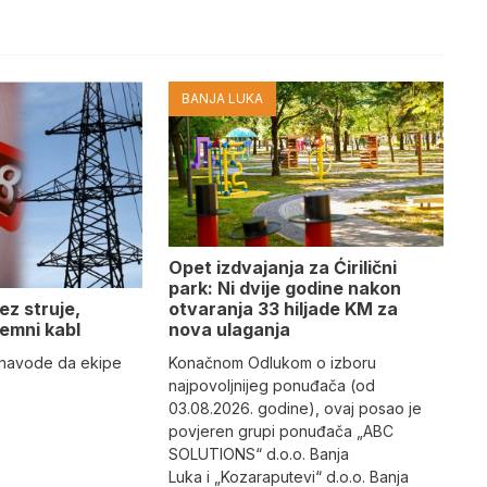
BANJA LUKA
Opet izdvajanja za Ćirilični
park: Ni dvije godine nakon
otvaranja 33 hiljade KM za
ez struje,
nova ulaganja
emni kabl
Konačnom Odlukom o izboru
” navode da ekipe
najpovoljnijeg ponuđača (od
03.08.2026. godine), ovaj posao je
povjeren grupi ponuđača „ABC
SOLUTIONS“ d.o.o. Banja
Luka i „Kozaraputevi“ d.o.o. Banja