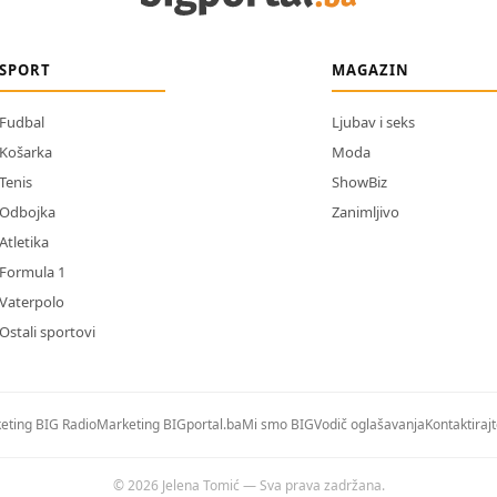
SPORT
MAGAZIN
Fudbal
Ljubav i seks
Košarka
Moda
Tenis
ShowBiz
Odbojka
Zanimljivo
Atletika
Formula 1
Vaterpolo
Ostali sportovi
eting BIG Radio
Marketing BIGportal.ba
Mi smo BIG
Vodič oglašavanja
Kontaktiraj
© 2026 Jelena Tomić — Sva prava zadržana.