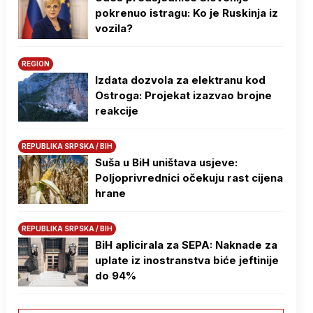
pokrenuo istragu: Ko je Ruskinja iz
vozila?
REGION
Izdata dozvola za elektranu kod
Ostroga: Projekat izazvao brojne
reakcije
REPUBLIKA SRPSKA / BIH
Suša u BiH uništava usjeve:
Poljoprivrednici očekuju rast cijena
hrane
REPUBLIKA SRPSKA / BIH
BiH aplicirala za SEPA: Naknade za
uplate iz inostranstva biće jeftinije
do 94%