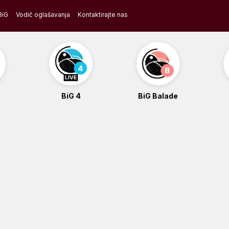
BiG
Vodič oglašavanja
Kontaktirajte nas
BiG 4
BiG Balade