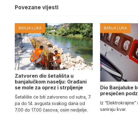
Povezane vijesti
BANJA LUKA
BANJA LUKA
Zatvoren dio šetališta u
banjalučkom naselju: Građani
Dio Banjaluke b
se mole za oprez i strpljenje
presječen podz
Šetalište će biti zatvoreno od sutra, 7.
Iz “Elektrokrajine
pa do 14. avgusta svakog dana od
saniraju kvar.
7.00 do 17.00 časova, osim nedjelje.