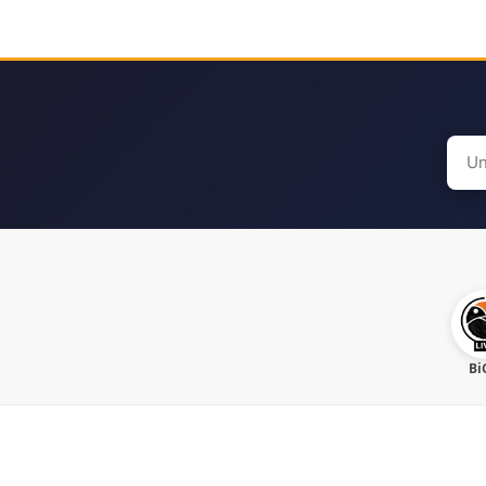
Sear
for:
Bi