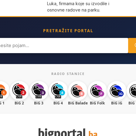
Luka, firmama koje su izvodile i
osnovne radove na parku.
PRETRAŽITE PORTAL
ch
RADIO STANICE
G 1
BiG 2
BiG 3
BiG 4
BiG Balade
BiG Folk
BiG iG
BiG