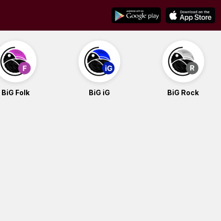
BiG Folk
BiG iG
BiG Rock