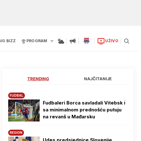
BIG BIZZ
PROGRAM
UŽIVO
TRENDING
NAJČITANIJE
FUDBAL
Fudbaleri Borca savladali Vitebsk i
sa minimalnom prednošću putuju
na revanš u Mađarsku
REGION
Udes predsjednice Slovenije