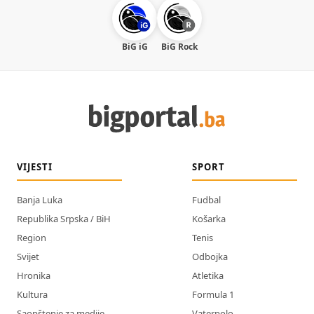
BiG iG
BiG Rock
VIJESTI
SPORT
Banja Luka
Fudbal
Republika Srpska / BiH
Košarka
Region
Tenis
Svijet
Odbojka
Hronika
Atletika
Kultura
Formula 1
Saopštenje za medije
Vaterpolo