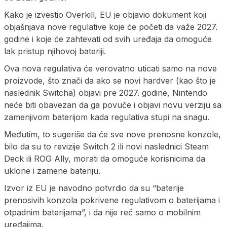
Kako je izvestio Overkill, EU je objavio dokument koji
objašnjava nove regulative koje će početi da važe 2027.
godine i koje će zahtevati od svih uređaja da omoguće
lak pristup njihovoj bateriji.
Ova nova regulativa će verovatno uticati samo na nove
proizvode, što znači da ako se novi hardver (kao što je
naslednik Switcha) objavi pre 2027. godine, Nintendo
neće biti obavezan da ga povuče i objavi novu verziju sa
zamenjivom baterijom kada regulativa stupi na snagu.
Međutim, to sugeriše da će sve nove prenosne konzole,
bilo da su to revizije Switch 2 ili novi naslednici Steam
Deck ili ROG Ally, morati da omoguće korisnicima da
uklone i zamene bateriju.
Izvor iz EU je navodno potvrdio da su “baterije
prenosivih konzola pokrivene regulativom o baterijama i
otpadnim baterijama”, i da nije reč samo o mobilnim
uređajima.