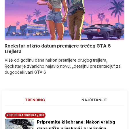
Rockstar otkrio datum premijere trećeg GTA 6
trejlera
Više od godinu dana nakon premijere drugog trejlera,
Rockstar je zvanično najavio novu, „detaljnu prezentaciju“ za
dugoočekivani GTA 6
TRENDING
NAJČITANIJE
REPUBLIKA SRPSKA / BIH
Pripremite kišobrane: Nakon vrelog
dana stižu pljuskovi i grmljavina