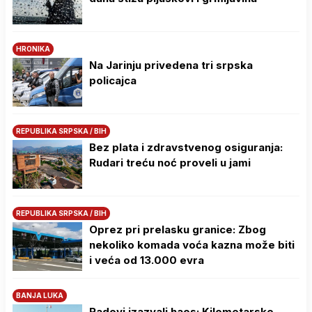
HRONIKA
Na Јarinju privedena tri srpska
policajca
REPUBLIKA SRPSKA / BIH
Bez plata i zdravstvenog osiguranja:
Rudari treću noć proveli u jami
REPUBLIKA SRPSKA / BIH
Oprez pri prelasku granice: Zbog
nekoliko komada voća kazna može biti
i veća od 13.000 evra
BANJA LUKA
Radovi izazvali haos: Kilometarske