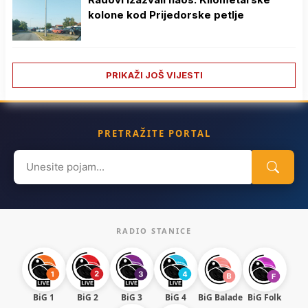
kolone kod Prijedorske petlje
PRIKAŽI JOŠ VIJESTI
PRETRAŽITE PORTAL
Search
for:
RADIO STANICE
BiG 1
BiG 2
BiG 3
BiG 4
BiG Balade
BiG Folk