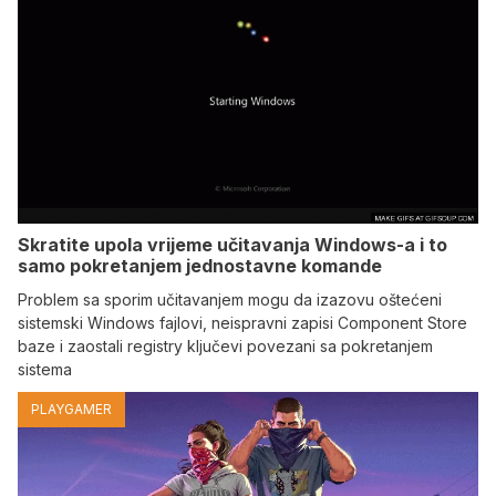
Skratite upola vrijeme učitavanja Windows-a i to
samo pokretanjem jednostavne komande
Problem sa sporim učitavanjem mogu da izazovu oštećeni
sistemski Windows fajlovi, neispravni zapisi Component Store
baze i zaostali registry ključevi povezani sa pokretanjem
sistema
PLAYGAMER