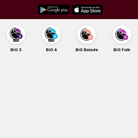
Skip
to
content
BiG 3
BiG 4
BiG Balade
BiG Folk