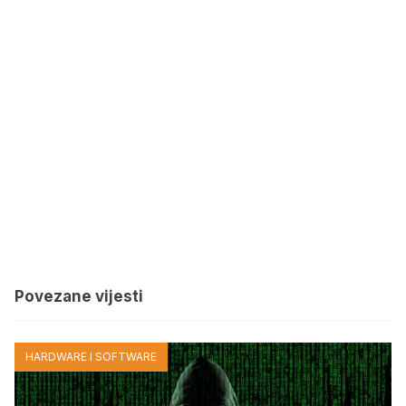
Povezane vijesti
HARDWARE I SOFTWARE