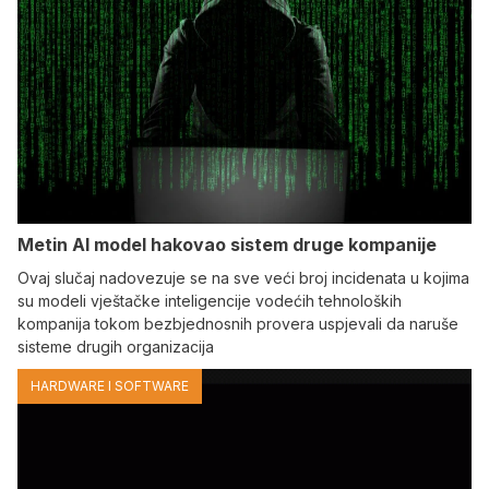
Metin AI model hakovao sistem druge kompanije
Ovaj slučaj nadovezuje se na sve veći broj incidenata u kojima
su modeli vještačke inteligencije vodećih tehnoloških
kompanija tokom bezbjednosnih provera uspjevali da naruše
sisteme drugih organizacija
HARDWARE I SOFTWARE